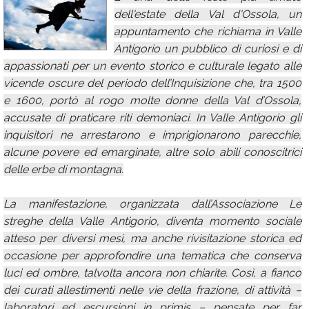
dell'estate della Val d'Ossola, un
Calendario
appuntamento che richiama in Valle
Annunci
Antigorio un pubblico di curiosi e di
appassionati per un evento storico e culturale legato alle
vicende oscure del periodo dell’Inquisizione che, tra 1500
e 1600, portò al rogo molte donne della Val d’Ossola,
accusate di praticare riti demoniaci. In Valle Antigorio gli
inquisitori ne arrestarono e imprigionarono parecchie,
alcune povere ed emarginate, altre solo abili conoscitrici
delle erbe di montagna.
La manifestazione, organizzata dall’Associazione Le
streghe della Valle Antigorio, diventa momento sociale
atteso per diversi mesi, ma anche rivisitazione storica ed
occasione per approfondire una tematica che conserva
luci ed ombre, talvolta ancora non chiarite. Così, a fianco
dei curati allestimenti nelle vie della frazione, di attività –
laboratori ed escursioni in primis – pensate per far