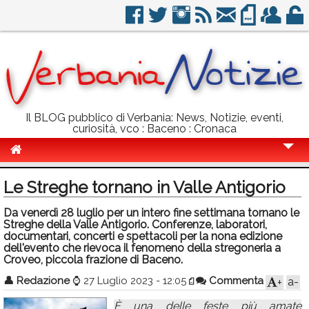
Il BLOG pubblico di Verbania: News, Notizie, eventi,
curiosità, vco : Baceno : Cronaca
Cronaca
Le Streghe tornano in Valle Antigorio
Politica
Da venerdì 28 luglio per un intero fine settimana tornano le
Streghe della Valle Antigorio. Conferenze, laboratori,
Sport
documentari, concerti e spettacoli per la nona edizione
dell'evento che rievoca il fenomeno della stregoneria a
Eventi
Croveo, piccola frazione di Baceno.
Info Utili
👤
Redazione
⌚
27 Luglio 2023 - 12:05
Commenta
a-
+
Rubriche
È una delle feste più amate