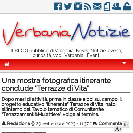
Il BLOG pubblico di Verbania: News, Notizie, eventi,
curiosità, vco : Verbania : Eventi
Cronaca
Una mostra fotografica itinerante
Politica
conclude "Terrazze di Vita"
Sport
Dopo mesi di attività, prima in classe e poi sul campo, il
progetto educativo “itinerante” Terrazze di Vita, nato
Eventi
all’interno del Tavolo tematico di Comuniterràe
“Terrazzamenti&Mulattiere”, volge al termine.
Info Utili
👤
Redazione
⌚
29 Settembre 2023 - 11:37
Commenta
a-
+
Rubriche