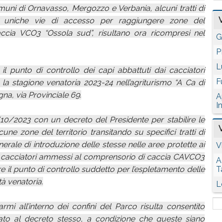
ni di Ornavasso, Mergozzo e Verbania, alcuni tratti di
 uniche vie di accesso per raggiungere zone del
cia VCO3 “Ossola sud”, risultano ora ricompresi nel
G
P
L
i il punto di controllo dei capi abbattuti dai cacciatori
F
 la stagione venatoria 2023-24 nell’agriturismo “A Ca di
na, via Provinciale 69.
A
I
10/2023 con un decreto del Presidente per stabilire le
e zone del territorio transitando su specifici tratti di
enerale di introduzione delle stesse nelle aree protette ai
V
ai cacciatori ammessi al comprensorio di caccia CAVCO3
A
 il punto di controllo suddetto per l’espletamento delle
T
tà venatoria.
L
rmi all’interno dei confini del Parco risulta consentito
llegato al decreto stesso, a condizione che queste siano