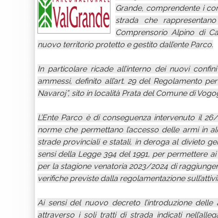
Grande, comprendente i comu
strada che rappresentano
Comprensorio Alpino di Cac
nuovo territorio protetto e gestito dall’ente Parco.
In particolare ricade all’interno dei nuovi confin
ammessi, definito all’art. 29 del Regolamento per
Navaroj”, sito in località Prata del Comune di Vogog
L’Ente Parco è di conseguenza intervenuto il 26/
norme che permettano l’accesso delle armi in alcun
strade provinciali e statali, in deroga al divieto g
sensi della Legge 394 del 1991, per permettere 
per la stagione venatoria 2023/2024 di raggiungere
verifiche previste dalla regolamentazione sull’attivi
Ai sensi del nuovo decreto l’introduzione delle a
attraverso i soli tratti di strada indicati nell’a