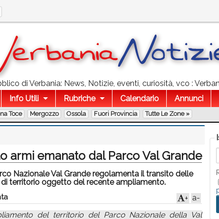
lico di Verbania: News, Notizie, eventi, curiosità, vco : Verba
Info Utili
Rubriche
Calendario
Annunci
ona Toce
Mergozzo
Ossola
Fuori Provincia
Tutte Le Zone »
o armi emanato dal Parco Val Grande
rco Nazionale Val Grande regolamenta il transito delle
di territorio oggetto del recente ampliamento.
ta
a-
+
iamento del territorio del Parco Nazionale della Val