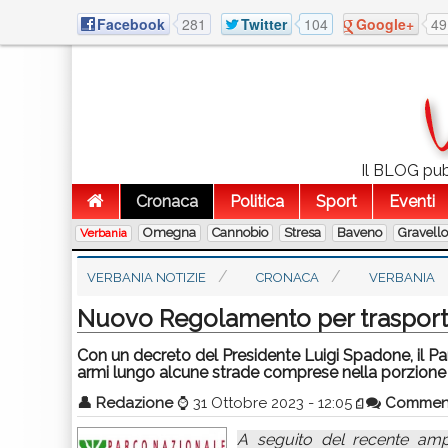
Facebook
281
Twitter
104
Google+
49
Il BLOG pubb
Cronaca
Politica
Sport
Eventi
Omegna
Cannobio
Stresa
Baveno
Gravell
Verbania
VERBANIA NOTIZIE
CRONACA
VERBANIA
Nuovo Regolamento per trasport
Con un decreto del Presidente Luigi Spadone, il Pa
armi lungo alcune strade comprese nella porzione 
👤
Redazione
⌚
31 Ottobre 2023 - 12:05
Commen
A seguito del recente ampl