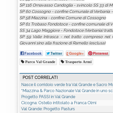
SP 116 Ornavasso Candoglia - svincolo SS 33 di Me
SP 60 Cossogno - confine Comunale di Verbania –
SP 58 Miazzina - confine Comune di Cossogno
SP 61 Trobaso Fondotoce - confine comunale di Ve
SS 34 Lago Maggiore - Fondotoce (Verbania) tratto 
SP 59 Valle Intrasca - nel tratto compreso nel
Giovanni sino alla frazione di Ramello (esclusa)
Facebook
Twitter
Google+
Pinterest
Parco Val Grande
Trasporto Armi
POST CORRELATI
Nasce il corridoio verde tra Val Grande e Sacro Mo
“Miazzina & Parco Nazionale Val Grande in uno sc
Progetto PASSI in Val Grande
Cicogna: Ostello intitolato a Franca Olmi
Val Grande: Progetto Pasturs