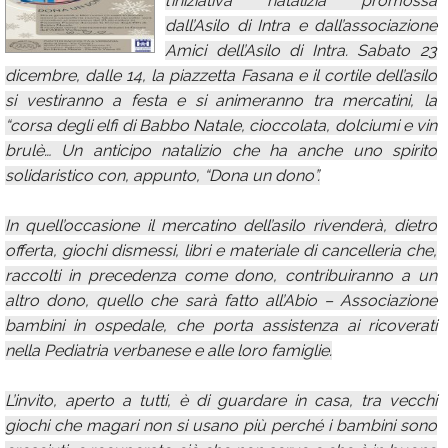
l’iniziativa natalizia promossa
dall’Asilo di Intra e dall’associazione
Calendario
Amici dell’Asilo di Intra. Sabato 23
Annunci
dicembre, dalle 14, la piazzetta Fasana e il cortile dell’asilo
si vestiranno a festa e si animeranno tra mercatini, la
“corsa degli elfi di Babbo Natale, cioccolata, dolciumi e vin
brulè… Un anticipo natalizio che ha anche uno spirito
solidaristico con, appunto, “Dona un dono”.
In quell’occasione il mercatino dell’asilo rivenderà, dietro
offerta, giochi dismessi, libri e materiale di cancelleria che,
raccolti in precedenza come dono, contribuiranno a un
altro dono, quello che sarà fatto all’Abio – Associazione
bambini in ospedale, che porta assistenza ai ricoverati
nella Pediatria verbanese e alle loro famiglie.
L’invito, aperto a tutti, è di guardare in casa, tra vecchi
giochi che magari non si usano più perché i bambini sono