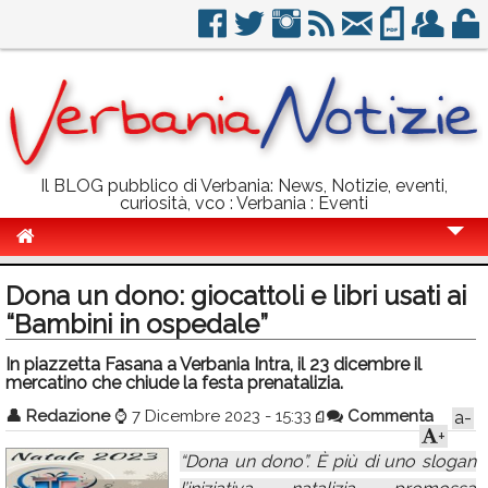
Il BLOG pubblico di Verbania: News, Notizie, eventi,
curiosità, vco : Verbania : Eventi
Cronaca
Dona un dono: giocattoli e libri usati ai
Politica
“Bambini in ospedale”
Sport
In piazzetta Fasana a Verbania Intra, il 23 dicembre il
mercatino che chiude la festa prenatalizia.
Eventi
👤
Redazione
⌚
7 Dicembre 2023 - 15:33
Commenta
a-
+
Info Utili
“Dona un dono”. È più di uno slogan
Rubriche