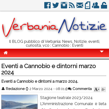
Il BLOG pubblico di Verbania: News, Notizie, eventi,
curiosità, vco : Cannobio : Eventi
Cronaca
Eventi a Cannobio e dintorni marzo
Politica
2024
Sport
Eventi a Cannobio e dintorni a marzo 2024.
👤
Eventi
Redazione
⌚
2 Marzo 2024 - 08:01
Commenta
a-
+
Stagione teatrale 2023/2024
Info Utili
L'Amministrazione Comunale è lieta
Rubriche