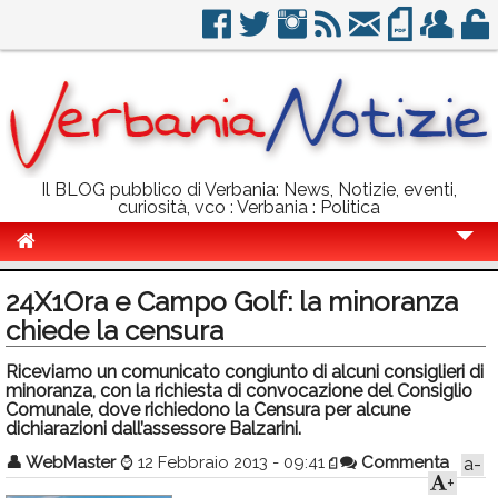
Il BLOG pubblico di Verbania: News, Notizie, eventi,
curiosità, vco : Verbania : Politica
Cronaca
24X1Ora e Campo Golf: la minoranza
Politica
chiede la censura
Sport
Riceviamo un comunicato congiunto di alcuni consiglieri di
minoranza, con la richiesta di convocazione del Consiglio
Eventi
Comunale, dove richiedono la Censura per alcune
dichiarazioni dall’assessore Balzarini.
Info Utili
👤
WebMaster
⌚
12 Febbraio 2013 - 09:41
Commenta
a-
+
Rubriche