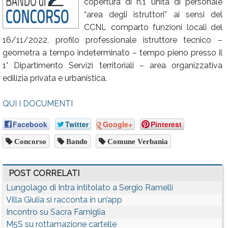
copertura di n.1 unità di personale
Calendario
“area degli istruttori” ai sensi del
CCNL comparto funzioni locali del
Annunci
16/11/2022, profilo professionale istruttore tecnico –
geometra a tempo indeterminato – tempo pieno presso il
1° Dipartimento Servizi territoriali – area organizzativa
edilizia privata e urbanistica.
QUI I DOCUMENTI
Facebook
Twitter
Google+
Pinterest
Concorso
Bando
Comune Verbania
POST CORRELATI
Lungolago di Intra intitolato a Sergio Ramelli
Villa Giulia si racconta in un’app
Incontro su Sacra Famiglia
M5S su rottamazione cartelle