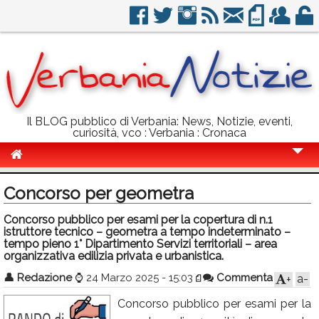
Il BLOG pubblico di Verbania: News, Notizie, eventi,
curiosità, vco : Verbania : Cronaca
Cronaca
Concorso per geometra
Politica
Concorso pubblico per esami per la copertura di n.1
istruttore tecnico – geometra a tempo indeterminato –
Sport
tempo pieno 1° Dipartimento Servizi territoriali – area
organizzativa edilizia privata e urbanistica.
Eventi
👤
Redazione
⌚
24 Marzo 2025 - 15:03
Commenta
a-
+
Info Utili
Concorso pubblico per esami per la
Rubriche