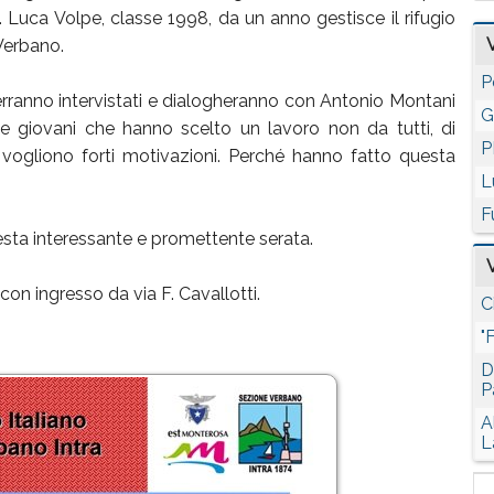
 Luca Volpe, classe 1998, da un anno gestisce il rifugio
 Verbano.
P
verranno intervistati e dialogheranno con Antonio Montani
G
ue giovani che hanno scelto un lavoro non da tutti, di
P
 vogliono forti motivazioni. Perché hanno fatto questa
L
F
esta interessante e promettente serata.
 con ingresso da via F. Cavallotti.
C
"
D
P
A
L