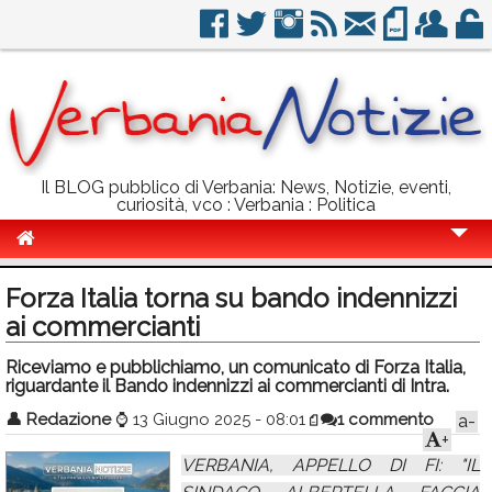
Il BLOG pubblico di Verbania: News, Notizie, eventi,
curiosità, vco : Verbania : Politica
Cronaca
Forza Italia torna su bando indennizzi
Politica
ai commercianti
Sport
Riceviamo e pubblichiamo, un comunicato di Forza Italia,
riguardante il Bando indennizzi ai commercianti di Intra.
Eventi
👤
Redazione
⌚
13 Giugno 2025 - 08:01
1 commento
a-
+
Info Utili
VERBANIA, APPELLO DI FI: "IL
Rubriche