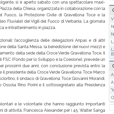
olgente, si è aperto sabato con una spettacolare maxi-
Piazza della Chiesa, organizzata in collaborazione con la
 del Fuoco, la Protezione Civile di Gravellona Toce e la
V
 Fluviale) dei Vigili del Fuoco di Verbania. La giornata
N
ca e intrattenimento in piazza.
N
onali: l’accoglienza delle delegazioni Anpas e di altri
L
zione della Santa Messa, la benedizione dei nuovi mezzi e
L
pliamento della sede della Croce Verde Gravellona Toce. Il
B
ali FSC (Fondo per lo Sviluppo e la Coesione), prevede un
ei prossimi due anni, con conclusione prevista entro la
e il presidente della Croce Verde Gravellona Toce Marco
A
iortino, il sindaco di Gravellona Toce Giovanni Morandi,
A
o Ossola Rino Porini e il sottosegretario alla Presidenza
"
O
olontari e le volontarie che hanno raggiunto importanti
nni di attività, Francesca Alexander per i 45, Walter Sanga