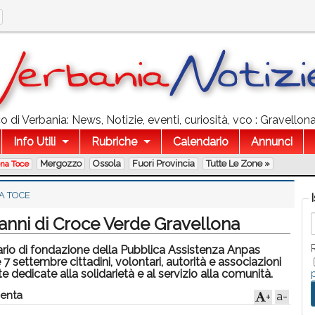
 di Verbania: News, Notizie, eventi, curiosità, vco : Gravello
Info Utili
Rubriche
Calendario
Annunci
Mergozzo
Ossola
Fuori Provincia
Tutte Le Zone »
ona Toce
A TOCE
 anni di Croce Verde Gravellona
sario di fondazione della Pubblica Assistenza Anpas
settembre cittadini, volontari, autorità e associazioni
 dedicate alla solidarietà e al servizio alla comunità.
enta
a-
+