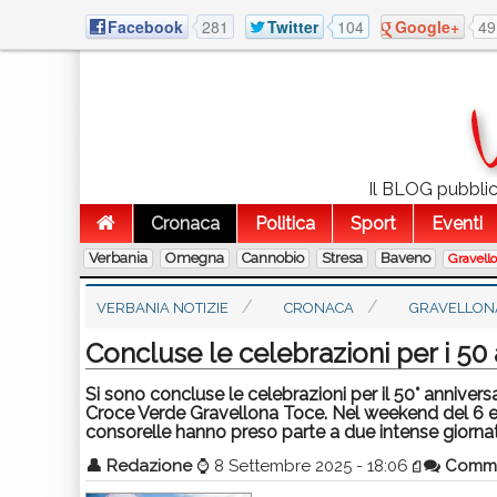
Facebook
281
Twitter
104
Google+
49
Il BLOG pubblico
Cronaca
Politica
Sport
Eventi
Verbania
Omegna
Cannobio
Stresa
Baveno
Gravell
VERBANIA NOTIZIE
CRONACA
GRAVELLON
Concluse le celebrazioni per i 50
Si sono concluse le celebrazioni per il 50° anniver
Croce Verde Gravellona Toce. Nel weekend del 6 e 7 
consorelle hanno preso parte a due intense giornate
👤
Redazione
⌚
8 Settembre 2025 - 18:06
Comm