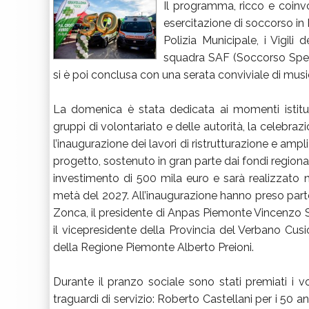
Il programma, ricco e coinv
esercitazione di soccorso in 
Polizia Municipale, i Vigili
squadra SAF (Soccorso Speleo
si è poi conclusa con una serata conviviale di musi
La domenica è stata dedicata ai momenti istituzi
gruppi di volontariato e delle autorità, la celebra
l’inaugurazione dei lavori di ristrutturazione e am
progetto, sostenuto in gran parte dai fondi region
investimento di 500 mila euro e sarà realizzato n
metà del 2027. All’inaugurazione hanno preso part
Zonca, il presidente di Anpas Piemonte Vincenzo Sc
il vicepresidente della Provincia del Verbano Cusi
della Regione Piemonte Alberto Preioni.
Durante il pranzo sociale sono stati premiati i v
traguardi di servizio: Roberto Castellani per i 50 a