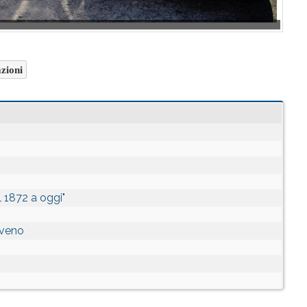
zioni
l 1872 a oggi"
aveno