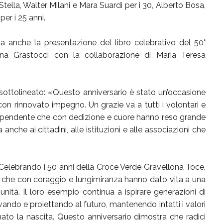
tella, Walter Milani e Mara Suardi per i 30, Alberto Bosa,
er i 25 anni.
a anche la presentazione del libro celebrativo del 50°
tina Grastocci con la collaborazione di Maria Teresa
sottolineato: «Questo anniversario è stato un’occasione
on rinnovato impegno. Un grazie va a tutti i volontari e
e dipendente che con dedizione e cuore hanno reso grande
nche ai cittadini, alle istituzioni e alle associazioni che
Celebrando i 50 anni della Croce Verde Gravellona Toce,
ri, che con coraggio e lungimiranza hanno dato vita a una
nità. Il loro esempio continua a ispirare generazioni di
vando e proiettando al futuro, mantenendo intatti i valori
ato la nascita. Questo anniversario dimostra che radici