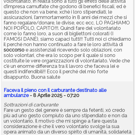
volontariato, in realtà sono a tutti gli effetti delle attività
d’impresa camuffate che godono di benefici fiscali, ed è
questo che non va bene, xchè i loro stipendiati, le
assicurazioni, l’ammortamento in 8 anni dei mezzi che si
fanno regalare/donare, le divise, ecc ecc, LO PAGHIAMO
NOI POPOLO, CAPITO!!!. Quindi fare del volontariato
come lo fanno loro, a suon di bigliettoni colorati (I
FAMOSI DANÈ), siamo capaci tutti!! Tutti noi ci chiediamo
il perché non hanno continuato a fare le loro attività di
soccorso
e assistenziali ricevendo solo oblazioni, con
solo volontari, che era lo scopo per il quale si sono
costituite le vere organizzazioni di volontariato. Vede che
c’è un enorme differenza tra il lavoro che faceva lei e
questi indifendibili!! Ecco il perché del mio forte
disappunto. Buona salute
Faceva il pieno con il carburante destinato alle
ambulanze
- 8 Aprile 2025 - 07:20
Sottrazioni di carburante
Fare un gesto del genere è sempre da fetenti, xó credo
più ad uno gesto compiuto da uno stipendiato e non da
un volontario. Il motivo che mi spinge a fare questa
considerazione è che il vero volontario svolge la sua
opera animato da un diverso spirito di umanità, solidarietà