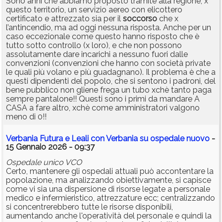
Sono anni che abbiamo proposto tramite alla regione, x
questo territorio, un servizio aereo con elicottero
certificato e attrezzato sia per il
soccorso
che x
l’antincendio, ma ad oggi nessuna risposta. Anche per un
caso eccezionale come questo hanno risposto che è
tutto sotto controllo (x loro), e che non possono
assolutamente dare incarichi a nessuno fuori dalle
convenzioni (convenzioni che hanno con società private
le quali più volano e più guadagnano). Il problema è che a
questi dipendenti del popolo, che si sentono i padroni, del
bene pubblico non gliene frega un tubo xchè tanto paga
sempre pantalone!! Questi sono i primi da mandare A
CASA a fare altro, xchè come amministratori valgono
meno di 0!!
Verbania Futura e Leali con Verbania su ospedale nuovo
-
15 Gennaio 2026 - 09:37
Ospedale unico VCO
Certo, mantenere gli ospedali attuali può accontentare la
popolazione, ma analizzando obiettivamente, si capisce
come vi sia una dispersione di risorse legate a personale
medico e infermieristico, attrezzature ecc; centralizzando
si concentrerebbero tutte le risorse disponibili,
aumentando anche l'operatività del personale e quindi la