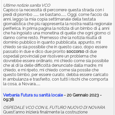
Ultime notizie sanita VCO
Capisco la necessità di percorrere questa strada con i
piedi di piombo ....... se bastano....... Oggi, come faccio da
anni, leggo la mia copia settimanale della testata
giornalistica che più rappresenta la nostra realtà regionale
periferica. In prima pagina la notizia di un bimbo di 4 anni
che ha ingoiato una monetina di quelle che ogni giorno ci
danno come resto. Premesso che la notizia risulta di
dominio pubblico in quanto pubblicata, appunto, mi
chiedo se sia possibile che in questo caso, dopo essere
passato in due e dico due pronto
soccorso
di due
ospedali provinciali per risolvere un problema che
dovrebbe essere ordinario, mi chiedo come sia possibile
che al di la delle difficoltà denunciate dalla madre, mi
chiedo, e mi ripeto, mi chiedo come sia possile che
questo bimbo, per essere curato, debba essere caricato
in ambulanza e trasferito, con tutti i rischi che comporta
la cosa, a Novara......
Verbania Futura su sanità locale
- 20 Gennaio 2023 -
09:38
OSPEDALE VCO CON IL FUTURO NUOVO DI NOVARA
Quest'anno inizierà finalmente la costruzione