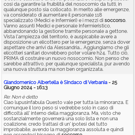
cosi da garantire la fruibilità del nosocomio da tutti, in
qualunque posto sia collocato. In merito alle emergenze,
va considerato di aumentare il personale 118
specializzato (Medici e Infermieri) e i mezzi di
soccorso
.
Vanno assunti Medici e personale Infermieristico,
abbandonando la gestione tramite personale a gettone.
Vista l'ampiezza del territorio, è auspicabile avere a
disposizione un elicottero per le emergenze, senza dover
aspettare che arrivi da Alessandria... Aggiungiamo che gli
elicotteri sanitari dovrebbero poter volare h24. Tutto ciò,
PRIMA di costruire un nuovo nosocomio. Non penso che
sarebbe attrattivo, per qualunque specialista, pur avendo
una nuova struttura ma non ben organizzata.
Giandomenico Albertella è Sindaco di Verbania
- 25
Giugno 2024 - 16:13
Re: Non è detto
Ciao lupusinfabula Questo vale per tutta la minoranza. E
comunque il loro peso si vedrebbe solo in caso di
difficoltà all' interno della maggioranza. Ma, visto che
sostanzialmente governerà una solo lista e non una
coalizione, credo trattasi di un' ipotesi del tutto
improbabile, avendo la maggioranza assoluta e quindi
non essendoci bisogno di
soccorso
.