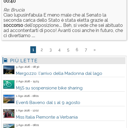
00:40
Re: Brucia
Ciao lupusinfabula E meno male che al Senato la
seconda carica dello Stato è stata eletta grazie al
soccorso
dell'opposizione.... Beh, si vede che sei abituato
ad accontentarti di poco! Avanti così anche in futuro, che
ci divertiamo ....
1
2
3
4
5
6
7
»
PIÙ LETTE
9 Ago 2026 - 08:30
Mergozzo: l'arrivo della Madonna dal lago
2 Ago 2026 - 15:03
M5S su sospensione bike sharing
1 Ago 2026 - 08:01
Eventi Baveno dal 1 al 9 agosto
1 Ago 2026 - 12:02
Miss Italia Piemonte a Verbania
3 Ago 2026 - 08:01