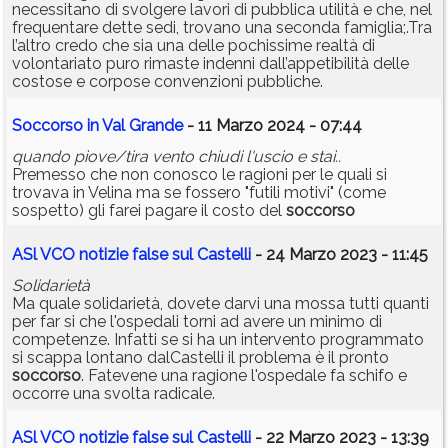
necessitano di svolgere lavori di pubblica utilità e che, nel
frequentare dette sedi, trovano una seconda famiglia;.Tra
l’altro credo che sia una delle pochissime realtà di
volontariato puro rimaste indenni dall’appetibilità delle
costose e corpose convenzioni pubbliche.
Soccorso in Val Grande
- 11 Marzo 2024 - 07:44
quando piove/tira vento chiudi l'uscio e stai..
Premesso che non conosco le ragioni per le quali si
trovava in Velina ma se fossero "futili motivi" (come
sospetto) gli farei pagare il costo del
soccorso
ASl VCO notizie false sul Castelli
- 24 Marzo 2023 - 11:45
Solidarietà
Ma quale solidarietà, dovete darvi una mossa tutti quanti
per far si che l'ospedali torni ad avere un minimo di
competenze. Infatti se si ha un intervento programmato
si scappa lontano dalCastelli il problema è il pronto
soccorso
. Fatevene una ragione l'ospedale fa schifo e
occorre una svolta radicale.
ASl VCO notizie false sul Castelli
- 22 Marzo 2023 - 13:39