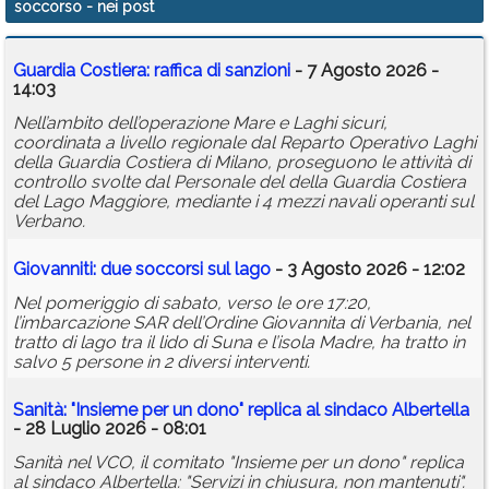
soccorso
- nei post
Calendario
Guardia Costiera: raffica di sanzioni
- 7 Agosto 2026 -
Annunci
14:03
Nell’ambito dell’operazione Mare e Laghi sicuri,
coordinata a livello regionale dal Reparto Operativo Laghi
della Guardia Costiera di Milano, proseguono le attività di
controllo svolte dal Personale del della Guardia Costiera
del Lago Maggiore, mediante i 4 mezzi navali operanti sul
Verbano.
Giovanniti: due soccorsi sul lago
- 3 Agosto 2026 - 12:02
Nel pomeriggio di sabato, verso le ore 17:20,
l’imbarcazione SAR dell’Ordine Giovannita di Verbania, nel
tratto di lago tra il lido di Suna e l’isola Madre, ha tratto in
salvo 5 persone in 2 diversi interventi.
Sanità: "Insieme per un dono" replica al sindaco Albertella
- 28 Luglio 2026 - 08:01
Sanità nel VCO, il comitato "Insieme per un dono" replica
al sindaco Albertella: "Servizi in chiusura, non mantenuti".