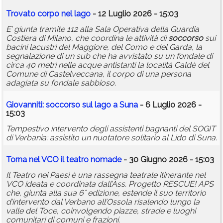
Trovato corpo nel lago
- 12 Luglio 2026 - 15:03
E’ giunta tramite 112 alla Sala Operativa della Guardia
Costiera di Milano, che coordina le attività di
soccorso
sui
bacini lacustri del Maggiore, del Como e del Garda, la
segnalazione di un sub che ha avvistato su un fondale di
circa 40 metri nelle acque antistanti la località Caldè del
Comune di Castelveccana, il corpo di una persona
adagiata su fondale sabbioso.
Giovanniti:
soccorso
sul lago a Suna
- 6 Luglio 2026 -
15:03
Tempestivo intervento degli assistenti bagnanti del SOGIT
di Verbania: assistito un nuotatore solitario al Lido di Suna.
Torna nel VCO il teatro nomade
- 30 Giugno 2026 - 15:03
Il Teatro nei Paesi è una rassegna teatrale itinerante nel
VCO ideata e coordinata dall’Ass. Progetto RESCUE! APS
che, giunta alla sua 6° edizione, estende il suo territorio
d’intervento dal Verbano all’Ossola risalendo lungo la
valle del Toce, coinvolgendo piazze, strade e luoghi
comunitari di comuni e frazioni.