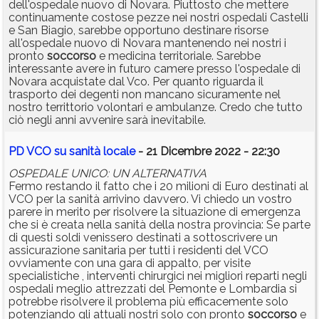
dell'ospedale nuovo di Novara. Piuttosto che mettere
continuamente costose pezze nei nostri ospedali Castelli
e San Biagio, sarebbe opportuno destinare risorse
all'ospedale nuovo di Novara mantenendo nei nostri i
pronto
soccorso
e medicina territoriale. Sarebbe
interessante avere in futuro camere presso l'ospedale di
Novara acquistate dal Vco. Per quanto riguarda il
trasporto dei degenti non mancano sicuramente nel
nostro territtorio volontari e ambulanze. Credo che tutto
ciò negli anni avvenire sarà inevitabile.
PD VCO su sanità locale
- 21 Dicembre 2022 - 22:30
OSPEDALE UNICO: UN ALTERNATIVA
Fermo restando il fatto che i 20 milioni di Euro destinati al
VCO per la sanità arrivino davvero. Vi chiedo un vostro
parere in merito per risolvere la situazione di emergenza
che si è creata nella sanità della nostra provincia: Se parte
di questi soldi venissero destinati a sottoscrivere un
assicurazione sanitaria per tutti i residenti del VCO
ovviamente con una gara di appalto, per visite
specialistiche , interventi chirurgici nei migliori reparti negli
ospedali meglio attrezzati del Pemonte e Lombardia si
potrebbe risolvere il problema più efficacemente solo
potenziando gli attuali nostri solo con pronto
soccorso
e