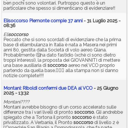
ben pochi sono volontari. Purtroppo questo è un
particolare che spesso si dimenticano di evidenziare!!
Elisoccorso Piemonte compie 37 anni
- 31 Luglio 2025 -
08:36
Eli
soccorso
Peccato che si sono scordati di evidenziare che la prima
base di eliambulanza in Italia è nata a Masera nei primi
anni 80, gestita dalla Società di volo aereo Giana.
Probabilmente 🤔ha dato fastidio (xchè ci sono dietro
troppi interessi), la proposta dei GIOVANNITI di mettere
una base ausiliaria di
soccorso
aereo nel VCO proprio
partendo da quella base.🤦🏻‍♂️ alla stampa non si danno
notizie complete!!!!
Montani: Riboldi confermi due DEA al VCO
- 25 Giugno
2025 - 13:32
Montani????
Montani avrebbe bisogno di un corso accelerato sulle
differenze tra i vari livelli di pronto
soccorso
. Gli andrebbe
spiegato che a Tortona il pronto
soccorso
è stato
privatizzato. A Verbania, il Pronto
soccorso
di livello 2 è
l'Ospedale San Biagio a Domodossola, che fa parte