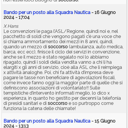
Bando per un posto alla Squadra Nautica
- 16 Giugno
2024 - 17:04
X Hans
Le convenzioni le paga l’ASL/Regione, quindi noi e, nel
pacchetto di soldi che vengono pagati c’è una voce che
si chiama ammortamento dei mezzi in 8 anni, quindi,
quando un mezzo di
soccorso
(ambulanza, auto medica,
barca, ecc ecc), finisce il ciclo dei servizi in convenzione,
anche se il mezzo è stato regalato noi lo abbiamo
ripagato, quindi i soldi della vendita vanno a chi li ha
elargiti x gli anni di servizio, cioè alla ASL che li reimpiega
x attività analoghe. Poi, chi fa attività d’impresa deve
pagare le tasse non beneficiare di agevolazioni fiscali,
come invece fanno oggi la maggior parte di quelle che si
definiscono associazioni di volontariato!! Sulle
tempistiche d’intervento informati meglio, lo dico x
esperienza, in quanto ho gestito per decenni la telefonia
di presidi sanitari e di
soccorso
e so purtroppo come
funziona la catena delle chiamate!
Bando per un posto alla Squadra Nautica
- 15 Giugno
2024 - 13:13