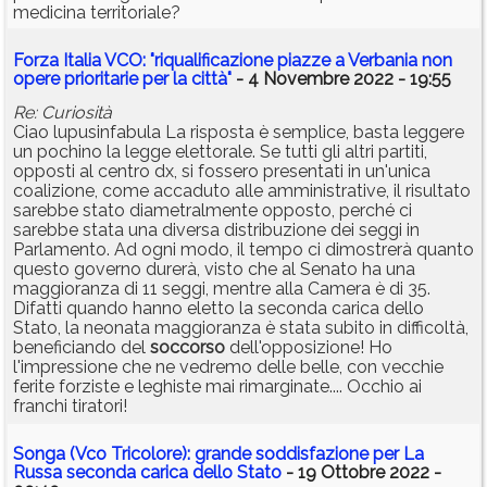
medicina territoriale?
Forza Italia VCO: "riqualificazione piazze a Verbania non
opere prioritarie per la città"
- 4 Novembre 2022 - 19:55
Re: Curiosità
Ciao lupusinfabula La risposta è semplice, basta leggere
un pochino la legge elettorale. Se tutti gli altri partiti,
opposti al centro dx, si fossero presentati in un'unica
coalizione, come accaduto alle amministrative, il risultato
sarebbe stato diametralmente opposto, perché ci
sarebbe stata una diversa distribuzione dei seggi in
Parlamento. Ad ogni modo, il tempo ci dimostrerà quanto
questo governo durerà, visto che al Senato ha una
maggioranza di 11 seggi, mentre alla Camera è di 35.
Difatti quando hanno eletto la seconda carica dello
Stato, la neonata maggioranza è stata subito in difficoltà,
beneficiando del
soccorso
dell'opposizione! Ho
l'impressione che ne vedremo delle belle, con vecchie
ferite forziste e leghiste mai rimarginate.... Occhio ai
franchi tiratori!
Songa (Vco Tricolore): grande soddisfazione per La
Russa seconda carica dello Stato
- 19 Ottobre 2022 -