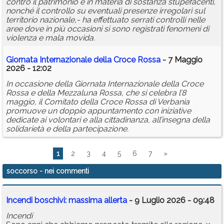
contro il patrimonio e in materia di sostanza stupefacenti,
nonché il controllo su eventuali presenze irregolari sul
territorio nazionale,- ha effettuato serrati controlli nelle
aree dove in più occasioni si sono registrati fenomeni di
violenza e mala movida.
Giornata Internazionale della Croce Rossa
- 7 Maggio
2026 - 12:02
In occasione della Giornata Internazionale della Croce
Rossa e della Mezzaluna Rossa, che si celebra l’8
maggio, il Comitato della Croce Rossa di Verbania
promuove un doppio appuntamento con iniziative
dedicate ai volontari e alla cittadinanza, all’insegna della
solidarietà e della partecipazione.
1
2
3
4
5
6
7
»
soccorso
- nei commenti
Incendi boschivi: massima allerta
- 9 Luglio 2026 - 09:48
Incendi