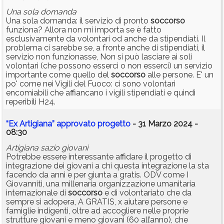
Una sola domanda
Una sola domanda: il servizio di pronto
soccorso
funziona? Allora non mi importa se è fatto
esclusivamente da volontari od anche da stipendiati. Il
problema ci sarebbe se, a fronte anche di stipendiati, il
servizio non funzionasse, Non si può lasciare ai soli
volontari (che possono esserci o non esserci) un servizio
importante come quello del
soccorso
alle persone. E' un
po' come nei Vigili del Fuoco: ci sono volontari
encomiabili che affiancano i vigili stipendiati e quindi
reperibili H24.
“Ex Artigiana” approvato progetto
- 31 Marzo 2024 -
08:30
Artigiana sazio giovani
Potrebbe essere interessante affidare il progetto di
integrazione dei giovani a chi questa integrazione la sta
facendo da anni e per giunta a gratis. ODV come I
Giovanniti, una millenaria organizzazione umanitaria
internazionale di
soccorso
e di volontariato che da
sempre si adopera, A GRATIS, x aiutare persone e
famiglie indigenti, oltre ad accogliere nelle proprie
strutture giovani e meno giovani (60 all’anno), che