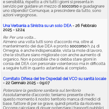
e sensibilità, rispetto a chi tutti i giorni si presenta in
servizio per guidare un mezzo di
soccorso
e guadagnare
uno stipendio! Comunque, a prescindere da tutto, sono
azioni vergognose..
Una Verbania a Sinistra su un solo DEA
- 26 Febbraio
2025 - 12:24
Re: Per una volta....
Almeno una volta tutti sono d'accordo ma, oltre al
mantenimento dei due DEA e pronto
soccorso
h 24 di
Omegna, è anche indispensabile, vista la mole di lavoro,
che le strutture siano migliorate con anche aumento di
organico. Non è possibile che si debba stare giorni in
corsia del DEA con personale volenteroso ma in difficoltà
a seguire tutti in quanto astanteria al completo.
Comitato Difesa dei tre Ospedali del VCO su sanità locale
- 22 Gennaio 2025 - 09:07
Potenziare la gestione sanitaria sul territorio
Assolutamente d'accordo; teniamo presente che in
questo momento il nostro territorio manca di medici di
base, fattore di per se grave, quindi priorità da risolvere.
Occorre calcolare di dover potenziare i trasporti pubblici