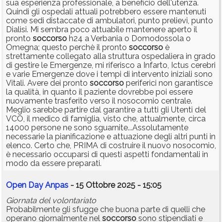
sua esperienza professionale, a beneficio dell'utenza.
Quindi gli ospedali attuali potrebbero essere mantenuti
come sedi distaccate di ambulatori, punto prelievi, punto
Dialisi. Mi sembra poco attuabile mantenere aperto il
pronto
soccorso
h24 a Verbania o Domodossola o
Omegna; questo perchè il pronto
soccorso
è
strettamente collegato alla struttura ospedaliera in grado
di gestire le Emergenze, mi riferisco a Infarto, Ictus cerebri
e varie Emergenze dove i tempi di intervento iniziali sono
Vitali. Avere dei pronto
soccorso
periferici non garantisce
la qualità, in quanto il paziente dovrebbe poi essere
nuovamente trasferito verso il nosocomio centrale.
Meglio sarebbe partire dal garantire a tutti gli Utenti del
VCO, il medico di famiglia, visto che, attualmente, circa
14000 persone ne sono sguarnite...Assolutamente
necessarie la pianificazione e attuazione degli altri punti in
elenco. Certo che, PRIMA di costruire il nuovo nosocomio,
è necessario occuparsi di questi aspetti fondamentali in
modo da essere preparati.
Open Day Anpas
- 15 Ottobre 2025 - 15:05
Giornata del volontariato
Probabilmente gli sfugge che buona parte di quelli che
operano giornalmente nel
soccorso
sono stipendiati e