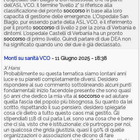
dell'ASL VCO. Il termine "livello 2" si riferisce alla
classificazione dei pronto
soccorso
in base alla loro
capacità di gestione delle emergenze. L'Ospedale San
Biagio, pur essendo parte della ASL VCO, è il riferimento
per il pronto
soccorso
di livello 2 per la zona di Verbania e
dintorni. L'ospedale Castelli di Verbania ha un pronto
soccorso
di primo livello. Quindi parlare di due DEA non
ha significato quando uno dei due è già declassato.
Monti su sanità VCO
- 11 Giugno 2025 - 18:38
X Hans
Probabilmente su questa tematica siamo lontani anni
luce e su pianeti completamente diversi. Desidero
rispondere al suo commento sottolineando alcuni punti
fondamentali: inizio facendole presente che sono quasi
50 anni che dedico la mia vita al
soccorso
e ad aiutare
quella fascia del popolo più bisognosa, Su quanto da lei
scritto, rispettando il suo pensiero, desidero spiegarle
cosa c’è dietro a tutto questo caos mal gestito. Gli
stipendiati 118 di cui parla Lei, sono una cosa che è bene
che ci sia, visto che è istituzionale; c’è purtroppo per noi,
un qualcosa che grida giustizia, quasi il 90% di quelle
organizzazioni o associazioni che dicono di fare