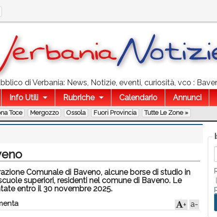
blico di Verbania: News, Notizie, eventi, curiosità, vco : Baven
Info Utili
Rubriche
Calendario
Annunci
ona Toce
Mergozzo
Ossola
Fuori Provincia
Tutte Le Zone »
aveno
razione Comunale di Baveno, alcune borse di studio in
e scuole superiori, residenti nel comune di Baveno. Le
tate entro il 30 novembre 2025.
enta
a-
+