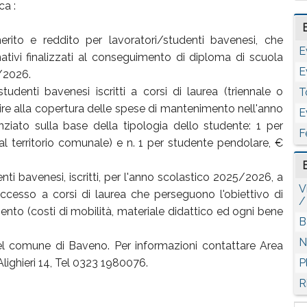
ca :
erito e reddito per lavoratori/studenti bavenesi, che
E
ativi finalizzati al conseguimento di diploma di scuola
E
/2026.
udenti bavenesi iscritti a corsi di laurea (triennale o
T
uire alla copertura delle spese di mantenimento nell'anno
E
ziato sulla base della tipologia dello studente: 1 per
F
l territorio comunale) e n. 1 per studente pendolare, €
nti bavenesi, iscritti, per l'anno scolastico 2025/2026, a
V
ccesso a corsi di laurea che perseguono l'obiettivo di
/
ento (costi di mobilità, materiale didattico ed ogni bene
B
N
del comune di Baveno. Per informazioni contattare Area
lighieri 14, Tel 0323 1980076.
P
R