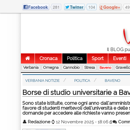
Facebook
281
Twitter
104
Google+
49
Il BLOG pub
Cronaca
Politica
Sport
Eventi
Verbania
Omegna
Cannobio
Stresa
Gravell
Baveno
VERBANIA NOTIZIE
POLITICA
BAVENO
Borse di studio universitarie a B
Sono state istituite, come ogni anno dall'amminist
favore di studenti meritevoli dell'università e dell
domande per accedere alle richieste vanno presen
👤
Redazione
⌚
12 Novembre 2025 - 18:06
Comm