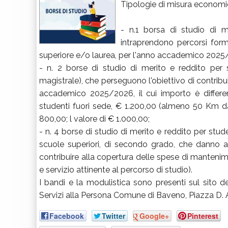
Tipologie di misura economi
- n.1 borsa di studio di m
intraprendono percorsi form
superiore e/o laurea, per l'anno accademico 2025
- n. 2 borse di studio di merito e reddito per st
magistrale), che perseguono l'obiettivo di contrib
accademico 2025/2026, il cui importo è differen
studenti fuori sede, € 1.200,00 (almeno 50 Km da
800,00; l valore di € 1.000,00;
- n. 4 borse di studio di merito e reddito per stude
scuole superiori, di secondo grado, che danno a
contribuire alla copertura delle spese di mantenim
e servizio attinente al percorso di studio).
I bandi e la modulistica sono presenti sul sito 
Servizi alla Persona Comune di Baveno, Piazza D. A
Facebook
Twitter
Google+
Pinterest