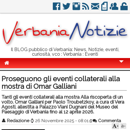
Il BLOG pubblico di Verbania: News, Notizie, eventi,
curiosità, vco : Verbania : Eventi
Cronaca
Proseguono gli eventi collaterali alla
Politica
mostra di Omar Galliani
Sport
Tanti gli eventi collaterali alla mostra Alla riscoperta di un
volto. Omar Galliani per Paolo Troubetzkoy, a cura di Vera
Eventi
Agosti, allestita a Palazzo Viani Dugnani del Museo del
Paesaggio di Verbania fino al 12 aprile 2026.
Info Utili
👤
Redazione
⌚
26 Novembre 2025 - 08:01
Commenta
a-
+
Rubriche