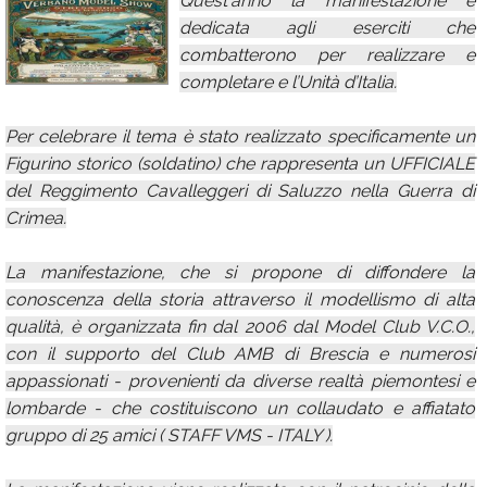
Quest'anno la manifestazione è
dedicata agli eserciti che
Calendario
combatterono per realizzare e
Annunci
completare e l’Unità d’Italia.
Per celebrare il tema è stato realizzato specificamente un
Figurino storico (soldatino) che rappresenta un UFFICIALE
del Reggimento Cavalleggeri di Saluzzo nella Guerra di
Crimea.
La manifestazione, che si propone di diffondere la
conoscenza della storia attraverso il modellismo di alta
qualità, è organizzata fin dal 2006 dal Model Club V.C.O.,
con il supporto del Club AMB di Brescia e numerosi
appassionati - provenienti da diverse realtà piemontesi e
lombarde - che costituiscono un collaudato e affiatato
gruppo di 25 amici ( STAFF VMS - ITALY ).