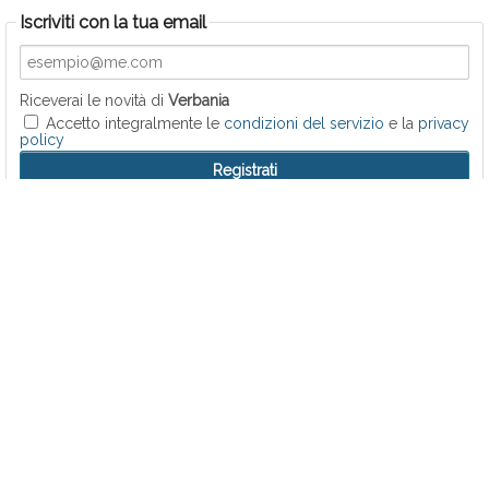
Iscriviti con la tua email
Riceverai le novità di
Verbania
Accetto integralmente le
condizioni del servizio
e la
privacy
policy
VERBANIA
Rifondazione Comunista su intitolazione lungolago a
Ramelli
M5S su intitolazione lungolago a Ramelli
Fratelli d’Italia su intitolazione lungolago a Ramelli
Volt Nordpiemonte su intitolazione lungolago a Ramelli
Montani su intitolazione lungolago a Ramelli
VERBANIA - EVENTI