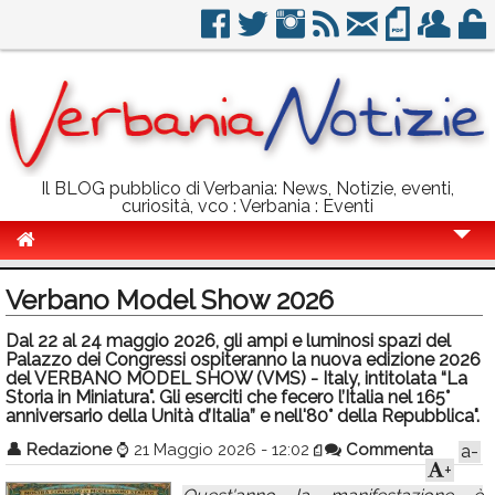
Il BLOG pubblico di Verbania: News, Notizie, eventi,
curiosità, vco : Verbania : Eventi
Cronaca
Verbano Model Show 2026
Politica
Dal 22 al 24 maggio 2026, gli ampi e luminosi spazi del
Palazzo dei Congressi ospiteranno la nuova edizione 2026
Sport
del VERBANO MODEL SHOW (VMS) - Italy, intitolata “La
Storia in Miniatura". Gli eserciti che fecero l’Italia nel 165°
Eventi
anniversario della Unità d’Italia” e nell'80° della Repubblica".
Info Utili
👤
Redazione
⌚
21 Maggio 2026 - 12:02
Commenta
a-
+
Rubriche