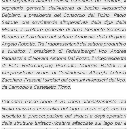
sottosegretario Alberto Preioni, esponente del territorio; il
segretario generale dell'Autorità di bacino Alessandro
Delpiano; il presidente del Consorzio del Ticino, Paolo
Seitone, che sovrintende all'operatività della diga della
Miorina; il direttore generale di Arpa Piemonte Secondo
Barbero e il direttore del settore Ambiente della Regione
Angelo Robotto. Tra i rappresentanti del settore produttivo
e turistico: i presidenti di Federalberghi Vco Andrea
Padulazzi e di Novara Aimone Dal Pozzo, il vicepresidente
di Faita Federcamping Piemonte Maurizio Baldini e il
vicepresidente vicario di Confindustria Alberghi Antonio
Zacchera. Presenti i sindaci dei comuni rivieraschi del Vco,
da Cannobio a Castelletto Ticino.
L'incontro nasce dopo il via libera all’innalzamento del
livello massimo consentito del lago a metri +1,40, che ha
suscitato la preoccupazione dei sindaci e degli operatori
delle strutture turistico-ricettive affacciate sul lago per il