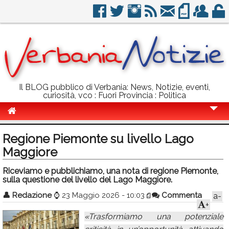
Il BLOG pubblico di Verbania: News, Notizie, eventi,
curiosità, vco : Fuori Provincia : Politica
Cronaca
Regione Piemonte su livello Lago
Politica
Maggiore
Sport
Riceviamo e pubblichiamo, una nota di regione Piemonte,
sulla questione del livello del Lago Maggiore.
Eventi
👤
Redazione
⌚
23 Maggio 2026 - 10:03
Commenta
a-
+
Info Utili
«Trasformiamo una potenziale
Rubriche