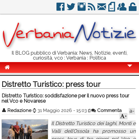
Il BLOG pubblico di Verbania: News, Notizie, eventi,
curiosità, vco : Verbania : Politica
Cronaca
Distretto Turistico: press tour
Politica
Distretto Turistico: soddisfazione per il nuovo press tour
nel Vco e Novarese
Sport
👤
Redazione
⌚
31 Maggio 2026 - 15:03
Commenta
a-
Eventi
+
Il Distretto Turistico dei laghi, Monti e
Info Utili
Valli dell’Ossola ha promosso un
Rubriche
press tour di tre giorni nel Vco e