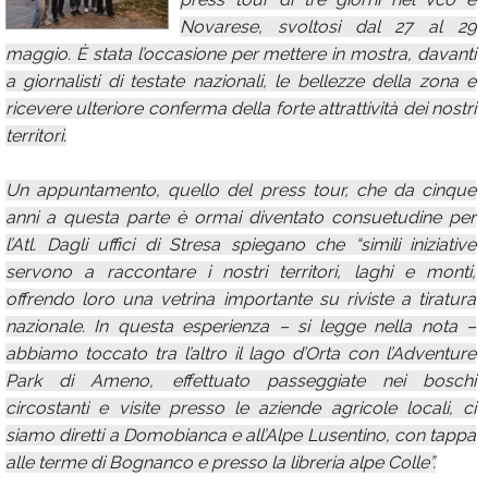
Novarese, svoltosi dal 27 al 29
Calendario
maggio. È stata l’occasione per mettere in mostra, davanti
Annunci
a giornalisti di testate nazionali, le bellezze della zona e
ricevere ulteriore conferma della forte attrattività dei nostri
territori.
Un appuntamento, quello del press tour, che da cinque
anni a questa parte è ormai diventato consuetudine per
l’Atl. Dagli uffici di Stresa spiegano che “simili iniziative
servono a raccontare i nostri territori, laghi e monti,
offrendo loro una vetrina importante su riviste a tiratura
nazionale. In questa esperienza – si legge nella nota –
abbiamo toccato tra l’altro il lago d’Orta con l’Adventure
Park di Ameno, effettuato passeggiate nei boschi
circostanti e visite presso le aziende agricole locali, ci
siamo diretti a Domobianca e all’Alpe Lusentino, con tappa
alle terme di Bognanco e presso la libreria alpe Colle”.