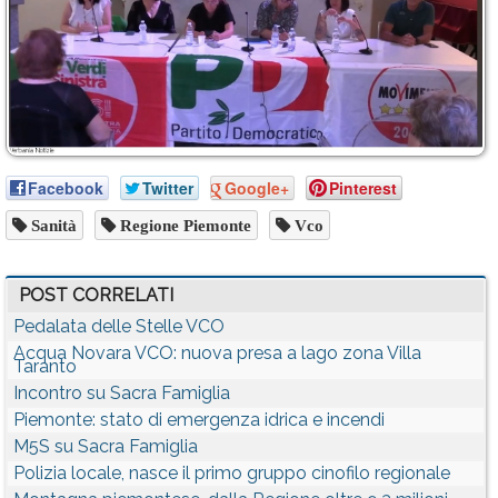
Facebook
Twitter
Google+
Pinterest
Sanità
Regione Piemonte
Vco
POST CORRELATI
Pedalata delle Stelle VCO
Acqua Novara VCO: nuova presa a lago zona Villa
Taranto
Incontro su Sacra Famiglia
Piemonte: stato di emergenza idrica e incendi
M5S su Sacra Famiglia
Polizia locale, nasce il primo gruppo cinofilo regionale