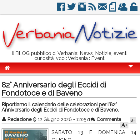
Il BLOG pubblico di Verbania: News, Notizie, eventi,
curiosità, vco : Verbania : Eventi
Cronaca
82° Anniversario degli Eccidi di
Politica
Fondotoce e di Baveno
Sport
Riportiamo il calendario delle celebrazioni per l'82°
Anniversario degli Eccidi di Fondotoce e di Baveno.
Eventi
👤
Redazione
⌚
12 Giugno 2026 - 11:05
Commenta
a-
+
Info Utili
SABATO 13 E DOMENICA 14
Rubriche