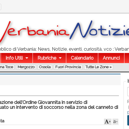
lico di Verbania: News, Notizie, eventi, curiosità, vco : Verba
Info Utili
Rubriche
Calendario
Annunci
ona Toce
Mergozzo
Ossola
Fuori Provincia
Tutte Le Zone »
zione dell’Ordine Giovannita in servizio di
uato un intervento di soccorso nella zona del canneto di
ta
a-
+