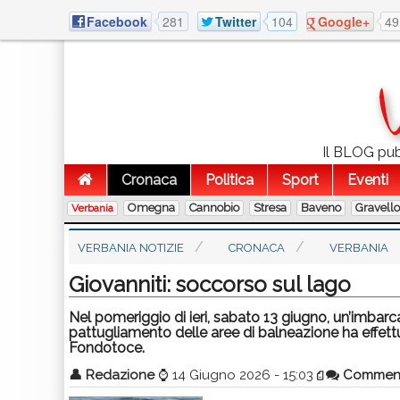
Facebook
281
Twitter
104
Google+
49
Il BLOG pubb
Cronaca
Politica
Sport
Eventi
Omegna
Cannobio
Stresa
Baveno
Gravell
Verbania
VERBANIA NOTIZIE
CRONACA
VERBANIA
Giovanniti: soccorso sul lago
Nel pomeriggio di ieri, sabato 13 giugno, un’imbarca
pattugliamento delle aree di balneazione ha effett
Fondotoce.
👤
Redazione
⌚
14 Giugno 2026 - 15:03
Commen