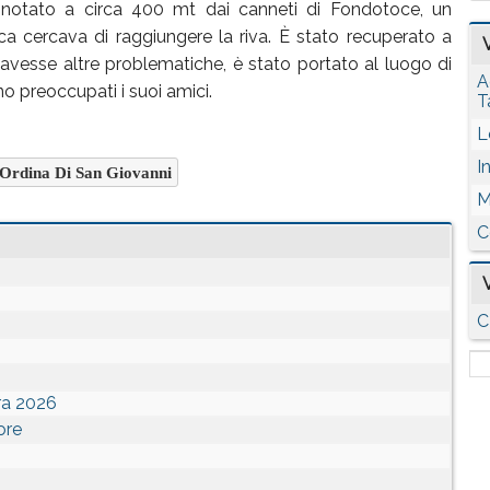
ha notato a circa 400 mt dai canneti di Fondotoce, un
a cercava di raggiungere la riva. È stato recuperato a
avesse altre problematiche, è stato portato al luogo di
A
 preoccupati i suoi amici.
T
L
I
Ordina Di San Giovanni
M
C
C
ra 2026
ore