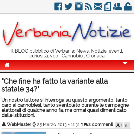
Il BLOG pubblico di Verbania: News, Notizie, eventi,
curiosità, vco : Cannobio : Cronaca
Cronaca
"Che fine ha fatto la variante alla
Politica
statale 34?"
Sport
Un nostro lettore si interroga su questo argomento, tanto
caro ai cannobiesi, tanto sventolato durante le campagne
Eventi
elettorali di qualche anno fa, ma ormai quasi dimenticato
dalle istituzioni.
Info Utili
👤
WebMaster
⌚
25 Marzo 2013 - 11:31
2 commenti
a-
+
Rubriche