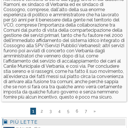
Ramoni, ex sindaco di Verbania ed ex sindaco di
Cossogno, comprese, dall'alto della sua enorme
esperienza di politico e amministratore che ha lavorato
per 50 anni per il benessere della gente nel territorio del
VCO, comprese l'importanza della collaborazione tra
Comuni dal punto di vista della compartecipazione della
gestione dei servizi primari, tanto che fu fautore nel 2000
dell'immediato affidamento del sistema idrico integrato di
Cossogno alla SPV (Servizi Pubblici Verbanesi); altri servizi
furono poi avviati di concerto con Verbania dagli
amministratori che vennero dopo di lui, come
l'affidamento del servizio di accalappiamento dei cani al
Canile Municipale di Verbania, e così via. Per concludere
stia sereno e si rassegni, come ha fatto il suo movimento,
all'evidenza dei fatti messi sul piatto circa la convenienza
di arrivare alla fusione tra comuni, anche perchè sappia
che se non si farà ora tra qualche anno verrà certamente
imposta da qualche futuro governo e senza nemmeno
fornire più alcun incentivo, questo è poco ma sicuro.
1
2
3
4
5
6
7
»
PIÙ LETTE