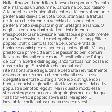
Nulla di nuovo. Il modello milanese da esportare. Peccato
che milano sia un unicum nel panorama politico italiano.
Alta borghesia e impiegati al centro città che votano pd e
periferia alla deriva che vota "populista". Sarà la frattura
del futuro che riprende la vecchia divisione centro -
periferia molto sviluppata in gran Bretagna e Francia. O
negli Usa con la
variante
stati costieri e interno.
Presupposto di una divisione ineluttabile e probabilmente
di una "seccessione' stile metropolis di Fritz Lang. Élite e
popolo. D'altro canto la storia dell'uomo è fatta di
barriere e confini per distinguere gli uni dagli altri. Villaggi
preistorici e prime città antiche passando per i comuni
italiani medioevali con le mura. È inevitabile che l'utopia
dei confini aperti e dell' eguaglianza forzosa non possano
durare a lungo. E la sinistra che per natura è
internazionalista ed egalitaria è destinata inevitabilmente
a soccombere. A meno che non diventi essa stessa
disegalitaria e forse lo sta già facendo distinguendo i
buoni europeisti e globalizzatori terzomondisti dai cattivi
populisti e xenofobi egoisti. Ma in questo modo essa
stessa si erge a superiore antropologicamente e dunque
'razzista' verso il popolo sovranista. Ma ripeto. È
inevitabile e nella natura umana essere diversi.