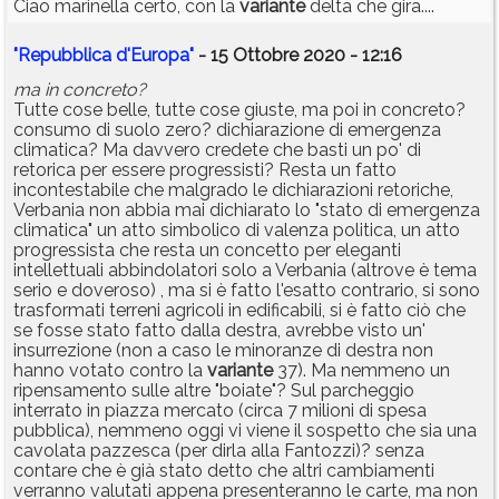
Ciao marinella certo, con la
variante
delta che gira....
"Repubblica d'Europa"
- 15 Ottobre 2020 - 12:16
ma in concreto?
Tutte cose belle, tutte cose giuste, ma poi in concreto?
consumo di suolo zero? dichiarazione di emergenza
climatica? Ma davvero credete che basti un po' di
retorica per essere progressisti? Resta un fatto
incontestabile che malgrado le dichiarazioni retoriche,
Verbania non abbia mai dichiarato lo "stato di emergenza
climatica" un atto simbolico di valenza politica, un atto
progressista che resta un concetto per eleganti
intellettuali abbindolatori solo a Verbania (altrove è tema
serio e doveroso) , ma si è fatto l'esatto contrario, si sono
trasformati terreni agricoli in edificabili, si è fatto ciò che
se fosse stato fatto dalla destra, avrebbe visto un'
insurrezione (non a caso le minoranze di destra non
hanno votato contro la
variante
37). Ma nemmeno un
ripensamento sulle altre "boiate"? Sul parcheggio
interrato in piazza mercato (circa 7 milioni di spesa
pubblica), nemmeno oggi vi viene il sospetto che sia una
cavolata pazzesca (per dirla alla Fantozzi)? senza
contare che è già stato detto che altri cambiamenti
verranno valutati appena presenteranno le carte, ma non