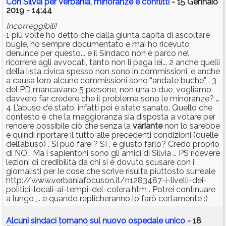
Con Silvia per Verbania, minoranze e conflitti
- 15 Gennaio
2019 - 14:44
Incorreggibili!
1 più volte ho detto che dalla giunta capita di ascoltare
bugie, ho sempre documentato e mai ho ricevuto
denunce per questo... e il Sindaco non è parco nel
ricorrere agli avvocati, tanto non li paga lei... 2 anche quelli
della lista civica spesso non sono in commissioni, e anche
a causa loro alcune commissioni sono “andate buche” . 3
del PD mancavano 5 persone, non una o due, vogliamo
davvero far credere che il problema sono le minoranze? …
4 L’abuso c’è stato, infatti poi è stato sanato. Quello che
contesto è che la maggioranza sia disposta a votare per
rendere possibile ciò che senza la
variante
non lo sarebbe
e quindi riportare il tutto alle precedenti condizioni (quelle
dell’abuso) . Si può fare ? SI , è giusto farlo? Credo proprio
di NO… Ma i sapientoni sono gli amici di Silvia … PS ricevere
lezioni di credibilità da chi si è dovuto scusare con i
giornalisti per le cose che scrive risulta piuttosto surreale
http://www.verbaniafocuson.it/n1283487-i-livelli-dei-
politici-locali-ai-tempi-del-colera.htm . Potrei continuare
a lungo ,.. e quando replicheranno lo farò certamente :)
Alcuni sindaci tornano sul nuovo ospedale unico
- 18