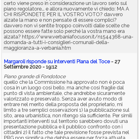
certo viene preso in considerazione un lavoro serio sul
piano regolatore... e allora nuovamente vi chiedo: MA A
CHI RISPONDETE PER IL VOSTRO VOTO? davvero
alzate la mano e non pensate di essere complici?
davvero non vi sentite troppo coinvolti dalle scelte che
possono essere fatte solo perché la vostra mano era
alzata? https://www.verbaniafocuson.it/n1544368-una-
domanda-a-tutti-i-consiglieri-comunali-della-
maggioranza-a-verbania.htm
Margaroli risponde su interventi Piana del Toce
- 27
Settembre 2020 - 19:12
Piano grande di Fondotoce
quello che la Commissione ha approvato non è poca
cosa in un luogo così bello, ma anche così fragile dal
punto di vista ambientale, che andrebbe sicuramente
valorizzato e preservato. Senza aver avuto modo di
entrare nel merito della proposta del proprietario, mi
limito a tre semplici osservazioni 1) la pubblicazione sul
sito, area urbanistica, non ritengo sia sufficiente. Per simili
importanti interventi sul territorio sarebbero dovuti una
presentazione pubblica e il pubblico confronto con i
cittadini 2) il fatto che tale previsione fosse prevista nel
PRG non significa che debba essere per forza attuata,,