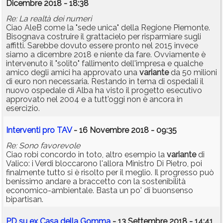
Dicembre 2018 - 18:38
Re: La realtà dei numeri
Ciao AleB come la "sede unica" della Regione Piemonte.
Bisognava costruire il grattacielo per risparmiare sugli
affitti. Sarebbe dovuto essere pronto nel 2015 invece
siamo a dicembre 2018 e niente da fare. Ovviamente è
intervenuto il "solito" fallimento dell'impresa e qualche
amico degli amici ha approvato una
variante
da 50 milioni
di euro non necessaria. Restando in tema di ospedali il
nuovo ospedale di Alba ha visto il progetto esecutivo
approvato nel 2004 e a tutt'oggi non è ancora in
esercizio.
Interventi pro TAV
- 16 Novembre 2018 - 09:35
Re: Sono favorevole
Ciao robi concordo in toto, altro esempio la
variante
di
Valico: i Verdi bloccarono l'allora Ministro Di Pietro, poi
finalmente tutto si è risolto per il meglio. Il progresso può
benissimo andare a braccetto con la sostenibilità
economico-ambientale. Basta un po' di buonsenso
bipartisan.
PD su ex Casa della Gomma
- 13 Settembre 2018 - 14:41