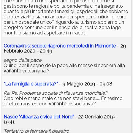
che hanno dato uno spettacolo pietoso di come si
gestiscono le regioni e poi la pandemia ci ha insegnato
quanto è più imortante tenersi gli ospdedali che abbiamo
e potenziarli o siamo ancora per spendere milioni di euro
per un ospedale unico? riguardo al turismo abbiamo un
progetto comune per il rilancio della nostra zona lago,
monti, o siamo ad aspettare i miracoli.
Coronavirus: scuole riaprono mercoledì in Piemonte
- 29
Febbraio 2020 - 20:49
segno della pace
Quindi per il segno della pace alle messe si ricorrerà alla
variante
vulcaniana ?
“La famiglia è superata?”
- 9 Maggio 2019 - 09:08
Re: Re: Problema sociale di rilevanza mondiale?
Ciao robi e meno male che non stavi bene..... Ennesimo
effetto transfert con
variante
dissociativa?
Nasce "Alleanza civica del Nord"
- 22 Gennaio 2019 -
19:41
Tentativo di fermare il disastro