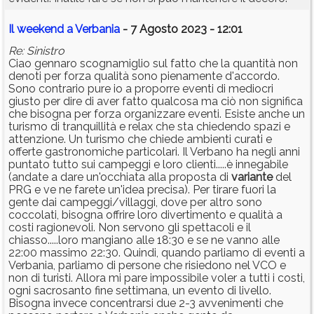
Il weekend a Verbania
- 7 Agosto 2023 - 12:01
Re: Sinistro
Ciao gennaro scognamiglio sul fatto che la quantità non
denoti per forza qualità sono pienamente d'accordo.
Sono contrario pure io a proporre eventi di mediocri
giusto per dire di aver fatto qualcosa ma ciò non significa
che bisogna per forza organizzare eventi. Esiste anche un
turismo di tranquillità e relax che sta chiedendo spazi e
attenzione. Un turismo che chiede ambienti curati e
offerte gastronomiche particolari. Il Verbano ha negli anni
puntato tutto sui campeggi e loro clienti.....è innegabile
(andate a dare un'occhiata alla proposta di
variante
del
PRG e ve ne farete un'idea precisa). Per tirare fuori la
gente dai campeggi/villaggi, dove per altro sono
coccolati, bisogna offrire loro divertimento e qualità a
costi ragionevoli. Non servono gli spettacoli e il
chiasso.....loro mangiano alle 18:30 e se ne vanno alle
22:00 massimo 22:30. Quindi, quando parliamo di eventi a
Verbania, parliamo di persone che risiedono nel VCO e
non di turisti. Allora mi pare impossibile voler a tutti i costi,
ogni sacrosanto fine settimana, un evento di livello.
Bisogna invece concentrarsi due 2-3 avvenimenti che