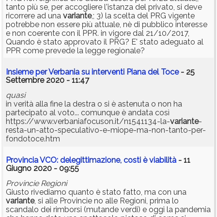
tanto più se, per accogliere l'istanza del privato, si deve
ricorrere ad una
variante
,; 3) la scelta del PRG vigente
potrebbe non essere più attuale, nè di pubblico interesse
e non coerente con il PPR. in vigore dal 21/10/2017,
Quando è stato approvato il PRG? E' stato adeguato al
PPR come prevede la legge regionale?
Insieme per Verbania su interventi Piana del Toce
- 25
Settembre 2020 - 11:47
quasi
in verità alla fine la destra o si è astenuta o non ha
partecipato al voto... comunque è andata così
https://www.verbaniafocuson.it/n1541134-la-
variante
-
resta-un-atto-speculativo-e-miope-ma-non-tanto-per-
fondotoce.htm
Provincia VCO: delegittimazione, costi è viabilità
- 11
Giugno 2020 - 09:55
Provincie Regioni
Giusto rivediamo quanto è stato fatto, ma con una
variante
, si alle Provincie no alle Regioni, prima lo
scandalo dei rimborsi (mutande verdi) e oggi la pandemia