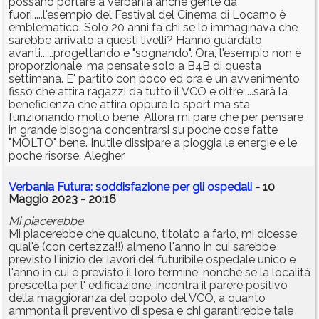
possano portare a Verbania anche gente da
fuori.....l'esempio del Festival del Cinema di Locarno è
emblematico. Solo 20 anni fa chi se lo immaginava che
sarebbe arrivato a questi livelli? Hanno guardato
avanti......progettando e "sognando". Ora, l'esempio non è
proporzionale, ma pensate solo a B4B di questa
settimana. E' partito con poco ed ora è un avvenimento
fisso che attira ragazzi da tutto il VCO e oltre.....sarà la
beneficienza che attira oppure lo sport ma sta
funzionando molto bene. Allora mi pare che per pensare
in grande bisogna concentrarsi su poche cose fatte
"MOLTO" bene. Inutile dissipare a pioggia le energie e le
poche risorse. Alegher
Verbania Futura: soddisfazione per gli ospedali
- 10
Maggio 2023 - 20:16
Mi piacerebbe
Mi piacerebbe che qualcuno, titolato a farlo, mi dicesse
qual'è (con certezza!!) almeno l'anno in cui sarebbe
previsto l'inizio dei lavori del futuribile ospedale unico e
l'anno in cui è previsto il loro termine, nonchè se la località
prescelta per l' edificazione, incontra il parere positivo
della maggioranza del popolo del VCO, a quanto
ammonta il preventivo di spesa e chi garantirebbe tale