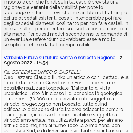
importo e con che fondi, se in tal caso è prevista una
ragionevole
variante
della viabilità per poterlo
raggiungere in tempi brevi, che ne sarebbe nel frattempo
dei tre ospedali esistenti, cosa si intenderebbe poi fare
degli ospedali dismessi ;così, tanto per non fare castelli in
aria sul nulla e per poter fare una scelta con dati concreti
alla mano. Per questi motivi, secondo me, le domande di
un eventuale referendum dovrebbero essere molto
semplici, dirette e da tutti comprensibili.
Verbania Futura su futuro sanità e richieste Regione
- 2
Agosto 2022 - 16:54
Re: OSPEDALE UNICO O CASTELLI
Ciao Lazzaro Claudio ti linko un articolo con i dettagli e la
foto della zona tra Gravellona e Fondotoce in cui è
possibile realizzare l'ospedale. "Dal punto di vista
urbanistico il sito è in classe II di pericolosità geologica,
per almeno 70.000 mq, e parzialmente soggetto a
vincolo idrogeologico non boscato, tutto quindi
edificabile, e dispone di un’altra area adiacente, sempre
pianeggiante, in classe IIIa, inedificabile e soggetta a
vincolo ambientale, ma utilizzabile a parco per almeno
altri 80.000 mq, fino al fiume Toce; la prima zona, ben
esposta a Sud, e di dimensioni pari, tanto per intenderci, a