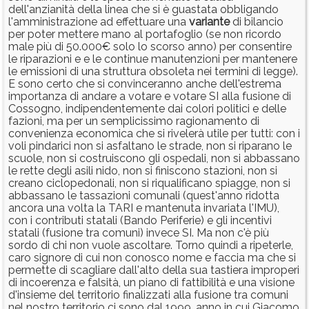
dell'anzianità della linea che si è guastata obbligando
l'amministrazione ad effettuare una
variante
di bilancio
per poter mettere mano al portafoglio (se non ricordo
male più di 50.000€ solo lo scorso anno) per consentire
le riparazioni e e le continue manutenzioni per mantenere
le emissioni di una struttura obsoleta nei termini di legge).
E sono certo che si convinceranno anche dell'estrema
importanza di andare a votare e votare SI alla fusione di
Cossogno, indipendentemente dai colori politici e delle
fazioni, ma per un semplicissimo ragionamento di
convenienza economica che si rivelerà utile per tutti: con i
voli pindarici non si asfaltano le strade, non si riparano le
scuole, non si costruiscono gli ospedali, non si abbassano
le rette degli asili nido, non si finiscono stazioni, non si
creano ciclopedonali, non si riqualificano spiagge, non si
abbassano le tassazioni comunali (quest'anno ridotta
ancora una volta la TARI e mantenuta invariata l'IMU),
con i contributi statali (Bando Periferie) e gli incentivi
statali (fusione tra comuni) invece SI. Ma non c'è più
sordo di chi non vuole ascoltare. Torno quindi a ripeterle,
caro signore di cui non conosco nome e faccia ma che si
permette di scagliare dall'alto della sua tastiera improperi
di incoerenza e falsità, un piano di fattibilità e una visione
d'insieme del territorio finalizzati alla fusione tra comuni
nel nostro territorio ci sono dal 1999, anno in cui Giacomo