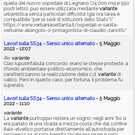
quella del nuovo ospedale di Legnano (74.000 mq e 550
posti letto), può essere utilizzata mediante
variante
urbanistica senza particolari difficoltà (già ora l’area è
compatibile “per le sedi di istituzioni dello Stato”)."
https://www.verbaniasettanta.it/ospedali-e-sanita-
verbania-allangolo-o-protagonista-di-claudio-zanotti/
Lavori sulla SS34 - Senso unico alternato
- 5 Maggio
2022 - 12:07
Re:
variante
Ciao lupusinfabula concordo: erano le stesse proteste, a
sfondo ambientale-politico-economico, che
caratterizzarono la realizzazione della c.d.
variante
di
valico. Però in questo caso, per fortuna, il problema fu
superato.
Lavori sulla SS34 - Senso unico alternato
- 5 Maggio
2022 - 11:10
variante
La
variante
purtroppo resterà un sogno; negli anni '8o si
era parlato di una strada a mezza costa che dal confine
italo-elvetico portasse direttamente all'autostrada per
lasciare la 34 al solo transito locale ma se ne è solo