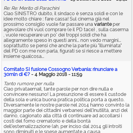
Re: Re: Merito di Parachini
Ciao SINISTRO dubito, il sindaco è senza soldi e con le
idee molto chiare : fare cassa! Sul cinema già nel
prossimo consiglio vuole far passare una
variante
per
agevolare chi vuol comprare (e il PD tace) , sulla caserma
, vuole recuperare un po' dei troppi soldi che ha
allegramente speso in questi anni... non vedo margini...
soprattutto se pensi che anche la parte più "illuminata"
del PD con me non parla, figurati se si riesce a mettere
insieme qualcosa...
Comitato SI fusione Cossogno Verbania: rinunciare a
30mln di €?
- 4 Maggio 2018 - 11:59
Tanto rumore per nulla
Ciao privataemail, tante parole per non dire nulla e
convincere nessuno! La presunzione di essere il custode
della sola e unica buona pratica politica porta a questo.
Diversamente le nostre parole nel 2014 hanno convinto la
maggior parte dei cittadini verbanesi dell'inutilità, anzi del
danno, cagionato alla città di continuare ad accollarsi i
costi del forno crematorio e della bontà
dell'esternalizzazione (ah, per inciso dal 2014 gli introiti
sono diminuiti e le spese aumentate a causa