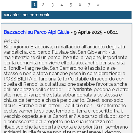
1
2
3
4
5
6
7
»
variante
- nei commenti
Bazzacchi su Parco Alpi Giulie
- 9 Aprile 2025 - 08:11
Priorità
Buongiorno Braccoiva, mi riallaccio all'ariticolo degli atti
vandalici al c.d. parco Fluviale del San Giovanni: - la
manutenzione di un parco ritenuto, a ragione, importante
per la comunità non viene effettuato, anche per scarsità
di fondi; - l'argine del San Bernardino è lasciato a se
stesso e non è stata neanche presa in considerazione la
POSSIBILITÀ di fare una (cito) "ciclabile di raccordo con
quella di Renco" la cui attuazione sarebbe favorita anche
dall'ampiezza delle strade ; - la "
variante
" pedonale dietro
alle medie Ranzoni è stata abbandonata a se stessa e
chiusa da tempo e chissà per quanto. Questi sono solo
alcuni. Perché alcuni attori - politici e non - si soffermano
esclusivamente su quel lembo di terra circoscritto tra il
vecchio ospedale e la Canottieri? A scanso di dubbi: sono
a conoscenza del progetto nella sua interezza ma
ribadisco che la coperta è corta e le priorità mi sembrano
evidenti. Inutile fare se non si può mantenere il decoro.