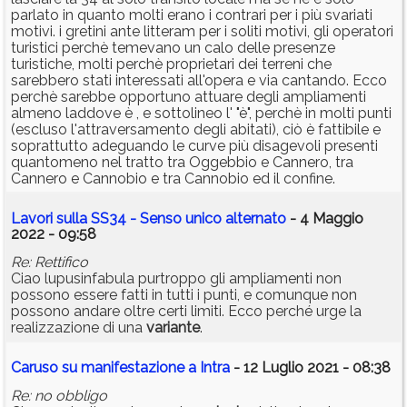
parlato in quanto molti erano i contrari per i più svariati
motivi. i gretini ante litteram per i soliti motivi, gli operatori
turistici perchè temevano un calo delle presenze
turistiche, molti perchè proprietari dei terreni che
sarebbero stati interessati all'opera e via cantando. Ecco
perchè sarebbe opportuno attuare degli ampliamenti
almeno laddove è , e sottolineo l' "è", perchè in molti punti
(escluso l'attraversamento degli abitati), ciò è fattibile e
soprattutto adeguando le curve più disagevoli presenti
quantomeno nel tratto tra Oggebbio e Cannero, tra
Cannero e Cannobio e tra Cannobio ed il confine.
Lavori sulla SS34 - Senso unico alternato
- 4 Maggio
2022 - 09:58
Re: Rettifico
Ciao lupusinfabula purtroppo gli ampliamenti non
possono essere fatti in tutti i punti, e comunque non
possono andare oltre certi limiti. Ecco perché urge la
realizzazione di una
variante
.
Caruso su manifestazione a Intra
- 12 Luglio 2021 - 08:38
Re: no obbligo