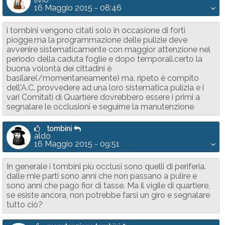
16 Maggio 2015 - 08:46
i tombini vengono citati solo in occasione di forti
piogge,ma la programmazione delle pulizie deve
avvenire sistematicamente con maggior attenzione nel
periodo della caduta foglie e dopo temporali.certo la
buona volontà dei cittadini è
basilare(/momentaneamente) ma, ripeto è compito
dell'A.C. provvedere ad una loro sistematica pulizia e i
vari Comitati di Quartiere dovrebbero essere i primi a
segnalare le occlusioni e seguirne la manutenzione
tombini
aldo
16 Maggio 2015 - 09:51
In generale i tombini più occlusi sono quelli di periferia.
dalle mie parti sono anni che non passano a pulire e
sono anni che pago fior di tasse. Ma il vigile di quartiere,
se esiste ancora, non potrebbe farsi un giro e segnalare
tutto ciò?