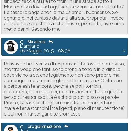
sindaco faccia pulire i tombini in una strada sotto il
Monterosso dove ad ogni acquazzone scende di tutto?
Le tasse le pago anch io ma usiamo il buonsenso. Se
ognuno di noi curasse davanti alla sua proprietà , invece
di aspettare ciò che è anche giusto, per carità, avremmo
meno danni. Secondo me.
Ma allora...
Damiano
16 Maggio 2015 - 08:36
Pensavo che il senso di responsabilità fosse scomparso,
mentre vedo che tanti sono pronti a tenere in ordine le
cose vicino a se, che legalmente non sono proprie ma
comunque moralmente gli spetta curarsene. O almeno
a parole esiste ancora, perché se poi i tombini
esplodono, sono sporchi, non funzionano, forse questo
senso di responsabilità è solo di pochi o solo a parole.
Ripeto, fa rabbia che gli amministratori promettano
mare e terra (tombini intelligenti, piano di manutenzione)
e poi non mantengano le promesse
programmazione...
livio