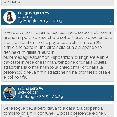
Comune...
giusto,però
paolino
15 Maggio 2015 - 22:03
è vero,a volte si fa prima ecc ecc. però,se permettete,mi
girano un po' se penso che io,sotto il diluvio,devo andare
a pulire i tombini. io che pago tasse altissime da 28
anni,e che abito in una città nella quale si spendono
decine di migliaia di euro in
bulbi,medaglie,sparizioni/apparizioni di ringhiere e altre
cavolate invece che in manutenzione ordinaria (quella
straordinaria ormai manco la chiedo,ma l'ordinaria la
pretendo) che l'amministrazione mi ha promesso di fare
e poi non fa.
1
si però
lady oscar
16 Maggio 2015 - 00:29
Se le foglie dell albero davanti a casa tua tappano il
tombino chiami il comune? E posso pretendere che il