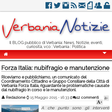
Il BLOG pubblico di Verbania: News, Notizie, eventi,
curiosità, vco : Verbania : Politica
Cronaca
Forza Italia: nubifragio e manutenzione
Politica
Riceviamo e pubblichiamo, un comunicato del
Coordinamento Cittadino e Gruppo Consiliare della Città di
Sport
Verbania Forza Italia, riguardante le problematiche causate
dal nubifragio in corso e le manutenzioni.
Eventi
👤
Redazione
⌚
15 Maggio 2015 - 16:33
12 commenti
a-
Info Utili
+
A che punto sono gli interventi
Rubriche