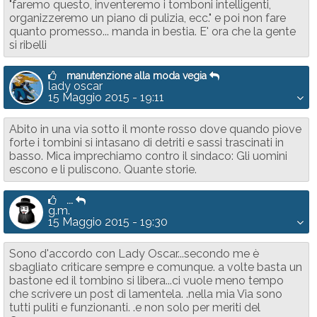
"faremo questo, inventeremo i tomboni intelligenti,
organizzeremo un piano di pulizia, ecc." e poi non fare
quanto promesso... manda in bestia. E' ora che la gente
si ribelli
manutenzione alla moda vegia
lady oscar
15 Maggio 2015 - 19:11
Abito in una via sotto il monte rosso dove quando piove
forte i tombini si intasano di detriti e sassi trascinati in
basso. Mica imprechiamo contro il sindaco: Gli uomini
escono e li puliscono. Quante storie.
...
g.m.
15 Maggio 2015 - 19:30
Sono d'accordo con Lady Oscar...secondo me è
sbagliato criticare sempre e comunque. a volte basta un
bastone ed il tombino si libera...ci vuole meno tempo
che scrivere un post di lamentela. .nella mia Via sono
tutti puliti e funzionanti. .e non solo per meriti del