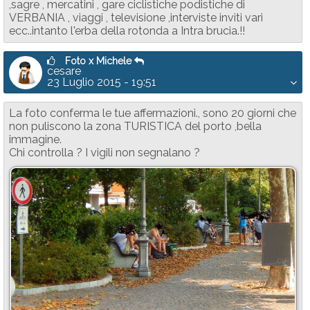
,sagre , mercatini , gare ciclistiche podistiche di
VERBANIA , viaggi , televisione ,interviste inviti vari
ecc..intanto l'erba della rotonda a Intra brucia.!!
Foto x Michele
cesare
23 Luglio 2015 - 19:51
La foto conferma le tue affermazioni., sono 20 giorni che
non puliscono la zona TURISTICA del porto ,bella
immagine.
Chi controlla ? I vigili non segnalano ?