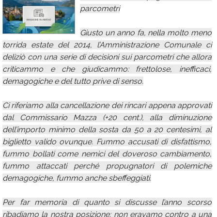
parcometri
Calendario
Annunci
Giusto un anno fa, nella molto meno
torrida estate del 2014, l’Amministrazione Comunale ci
deliziò con una serie di decisioni sui parcometri che allora
criticammo e che giudicammo: frettolose, inefficaci,
demagogiche e del tutto prive di senso.
Ci riferiamo alla cancellazione dei rincari appena approvati
dal Commissario Mazza (+20 cent.), alla diminuzione
dell’importo minimo della sosta da 50 a 20 centesimi, al
biglietto valido ovunque. Fummo accusati di disfattismo,
fummo bollati come nemici del doveroso cambiamento,
fummo attaccati perché propugnatori di polemiche
demagogiche, fummo anche sbeffeggiati.
Per far memoria di quanto si discusse l’anno scorso
ribadiamo la nostra posizione: non eravamo contro a una