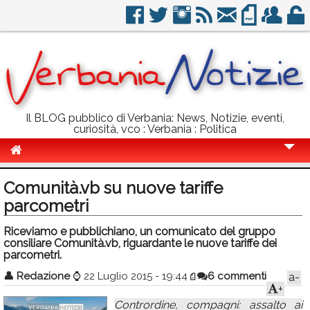
Il BLOG pubblico di Verbania: News, Notizie, eventi,
curiosità, vco : Verbania : Politica
Cronaca
Comunità.vb su nuove tariffe
Politica
parcometri
Sport
Riceviamo e pubblichiano, un comunicato del gruppo
consiliare Comunità.vb, riguardante le nuove tariffe dei
Eventi
parcometri.
👤
Redazione
⌚
22 Luglio 2015 - 19:44
6 commenti
a-
Info Utili
+
Rubriche
Contrordine, compagni: assalto ai