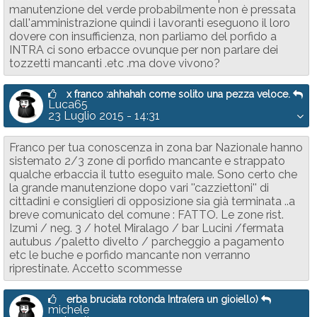
manutenzione del verde probabilmente non è pressata
dall'amministrazione quindi i lavoranti eseguono il loro
dovere con insufficienza, non parliamo del porfido a
INTRA ci sono erbacce ovunque per non parlare dei
tozzetti mancanti .etc .ma dove vivono?
x franco :ahhahah come solito una pezza veloce.
Luca65
23 Luglio 2015 - 14:31
Franco per tua conoscenza in zona bar Nazionale hanno
sistemato 2/3 zone di porfido mancante e strappato
qualche erbaccia il tutto eseguito male. Sono certo che
la grande manutenzione dopo vari ''cazziettoni'' di
cittadini e consiglieri di opposizione sia già terminata ..a
breve comunicato del comune : FATTO. Le zone rist.
Izumi / neg. 3 / hotel Miralago / bar Lucini /fermata
autubus /paletto divelto / parcheggio a pagamento
etc le buche e porfido mancante non verranno
riprestinate. Accetto scommesse
erba bruciata rotonda Intra(era un gioiello)
michele