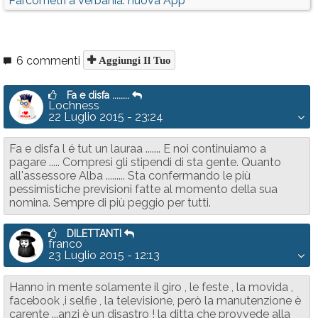
Parcometri a Verbania: nuova App
6 commenti
Aggiungi Il Tuo
Fa e disfa ........
Lochness
22 Luglio 2015 - 23:24
Fa e disfa l é tut un lauraa ....... E noi continuiamo a
pagare ..... Compresi gli stipendi di sta gente. Quanto
all'assessore Alba ......... Sta confermando le più
pessimistiche previsioni fatte al momento della sua
nomina. Sempre di più peggio per tutti.
DILETTANTI
franco
23 Luglio 2015 - 12:13
Hanno in mente solamente il giro , le feste , la movida ,
facebook ,i selfie , la televisione, però la manutenzione è
carente ...anzi è un disastro ! la ditta che provvede alla