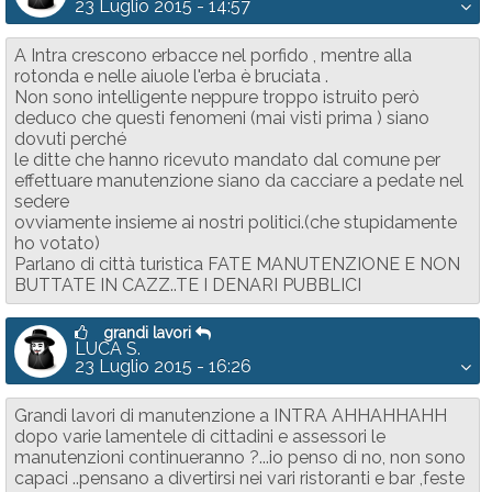
23 Luglio 2015 - 14:57
A Intra crescono erbacce nel porfido , mentre alla
rotonda e nelle aiuole l'erba è bruciata .
Non sono intelligente neppure troppo istruito però
deduco che questi fenomeni (mai visti prima ) siano
dovuti perché
le ditte che hanno ricevuto mandato dal comune per
effettuare manutenzione siano da cacciare a pedate nel
sedere
ovviamente insieme ai nostri politici.(che stupidamente
ho votato)
Parlano di città turistica FATE MANUTENZIONE E NON
BUTTATE IN CAZZ..TE I DENARI PUBBLICI
grandi lavori
LUCA S.
23 Luglio 2015 - 16:26
Grandi lavori di manutenzione a INTRA AHHAHHAHH
dopo varie lamentele di cittadini e assessori le
manutenzioni continueranno ?...io penso di no, non sono
capaci ..pensano a divertirsi nei vari ristoranti e bar ,feste