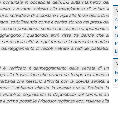
o comunale in occasione dell’ODG sull’armamento dei
mamento, avevamo chiesto alla maggioranza di votare il
si richiedeva di accostare i vigili alle forze dell’ordine
A
mana, sottolineando come il centro storico nei pressi dei
P
scenario pericoloso: spaccio di sostanze stupefacenti e
giungono i quattordici anni, risse tra bande che si
G
el cuore della città in ogni forma e la domenica mattina
P
danneggiamento di veicoli, vetrate, arredi dei plateatici,
L
 è verificato il danneggiamento della vetrata di un
F
ogo alla frustrazione che vivono da tempo per l’annoso
M
erbania che nessuno affronta con la dovuta serietà, il
mpa: “ abbiamo chiesto in queste ore al Prefetto la
e Pubblico, segnalando la disponibilità del Comune ad
e il prima possibile (videosorveglianza ecc) insieme alla