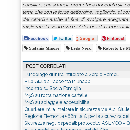
consiliari, che si faccia promotrice di incontri sia c
tema che con le forze dell’ordine, vagliando, al 
dei cittadini anche al fine di svolgere adegua
migliorare la sicurezza ed il decoro del cuore della 
Facebook
Twitter
Google+
Pinterest
Stefania Minore
Lega Nord
Roberto De Ma
POST CORRELATI
Lungolago di Intra intitolato a Sergio Ramelli
Villa Giulia si racconta in un’app
Incontro su Sacra Famiglia
M5S su rottamazione cartelle
M5S su spiagge e accessibilità
Quartiere Intra: mettere in sicurezza via Alpi Giulie
Regione Piemonte 568mila € per la sicurezza del t
Sicurezza negli ospedali: protocollo ASL VCO - 