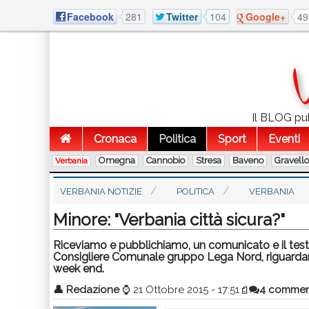
Facebook
281
Twitter
104
Google+
49
Il BLOG pubb
Cronaca
Politica
Sport
Eventi
Omegna
Cannobio
Stresa
Baveno
Gravell
Verbania
VERBANIA NOTIZIE
POLITICA
VERBANIA
Minore: "Verbania città sicura?"
Riceviamo e pubblichiamo, un comunicato e il testo
Consigliere Comunale gruppo Lega Nord, riguardante
week end.
👤
Redazione
⌚
21 Ottobre 2015 - 17:51
4 commen