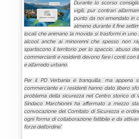
Durante lo scorso consigli
vigili, pur contrari all’ar
punto da noi emendato in cui 
almeno durante il fine setti
locali che animano la movida si trasformi in uno 
alcool anche ai minorenni che spesso non rag
spartiscono il territorio per lo spaccio, abuso d
commercianti e residenti devono fare i conti con il 
e all’arredo urbano.
Per il PD Verbania è tranquilla, ma appena si
commerciante e i residenti hanno dato libero sf
problema della sicurezza nel Centro storico di V
Sindaco Marchionini ha affermato a mezzo sta
convocazione del Comitato di Sicurezza e ordin
ogni forma di collaborazione fattibile e da attivar
forze dell’ordine”.