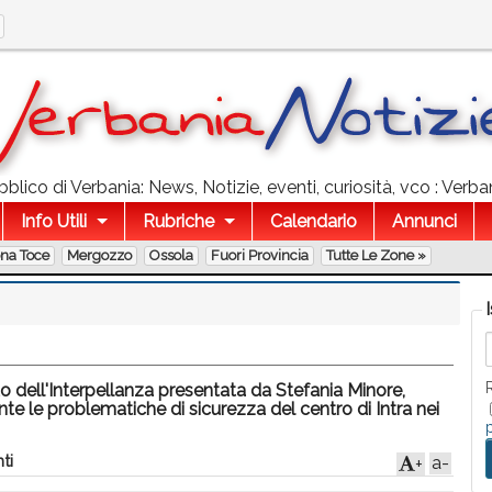
lico di Verbania: News, Notizie, eventi, curiosità, vco : Verban
Info Utili
Rubriche
Calendario
Annunci
ona Toce
Mergozzo
Ossola
Fuori Provincia
Tutte Le Zone »
 dell'Interpellanza presentata da Stefania Minore,
 le problematiche di sicurezza del centro di Intra nei
ti
a-
+