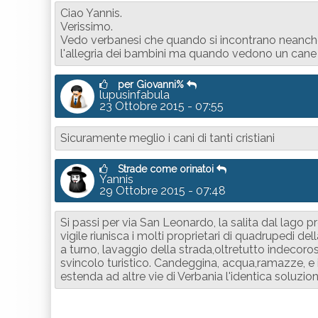
Ciao Yannis.
Verissimo.
Vedo verbanesi che quando si incontrano neanche 
l'allegria dei bambini ma quando vedono un cane 
per Giovanni%
lupusinfabula
23 Ottobre 2015 - 07:55
Sicuramente meglio i cani di tanti cristiani
Strade come orinatoi
Yannis
29 Ottobre 2015 - 07:48
Si passi per via San Leonardo, la salita dal lago p
vigile riunisca i molti proprietari di quadrupedi del
a turno, lavaggio della strada,oltretutto indecoros
svincolo turistico. Candeggina, acqua,ramazze, e i 
estenda ad altre vie di Verbania l'identica soluzione