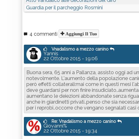
Atto vandalico alle decorazioni del Giro
Guardia per il parcheggio Rosmini
4 commenti
Aggiungi Il Tuo
Vnadalismo a mezzo canino
Yannis
22 Ottobre 2015 - 19:06
Buona sera, 65 anni a Pallanza, assisto oggi ad un
notevolmente. L'aumento della popolazione canina
però effetti collaterali:mai come in questi mesi l'
deve guardarsi per non finire insudiciato..aument
aumentano le deiezioni abbandonate senza riguard
anche in giardinetti privati..penso che sia necessar
per i reprobi..occorre che vengano segnalati casi di
Re: Vnadalismo a mezzo canino
Giovanni%
22 Ottobre 2015 - 19:34