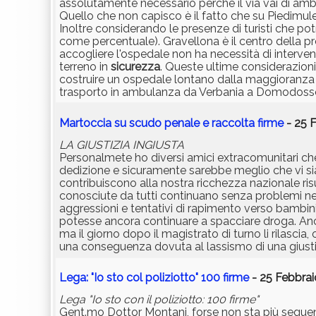
assolutamente necessario perchè il via vai di a
Quello che non capisco è il fatto che su Piedimul
Inoltre considerando le presenze di turisti che po
come percentuale). Gravellona è il centro della pro
accogliere l'ospedale non ha necessità di interventi, 
terreno in
sicurezza
. Queste ultime considerazion
costruire un ospedale lontano dalla maggioranza d
trasporto in ambulanza da Verbania a Domodossola e
Martoccia su scudo penale e raccolta firme
- 25 F
LA GIUSTIZIA INGIUSTA
Personalmete ho diversi amici extracomunitari che o
dedizione e sicuramente sarebbe meglio che vi s
contribuiscono alla nostra ricchezza nazionale ri
conosciute da tutti continuano senza problemi ne
aggressioni e tentativi di rapimento verso bambin
potesse ancora continuare a spacciare droga. Anche
ma il giorno dopo il magistrato di turno li rilascia
una conseguenza dovuta al lassismo di una giustiz
Lega: "Io sto col poliziotto" 100 firme
- 25 Febbrai
Lega "Io sto con il poliziotto: 100 firme"
Gent.mo Dottor Montani, forse non sta più seguendo i