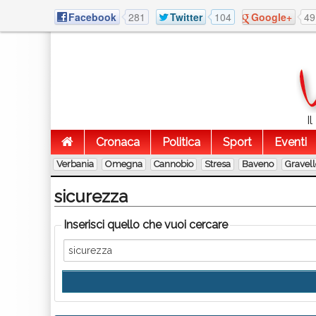
Facebook
281
Twitter
104
Google+
49
I
Cronaca
Politica
Sport
Eventi
Verbania
Omegna
Cannobio
Stresa
Baveno
Gravel
sicurezza
Inserisci quello che vuoi cercare