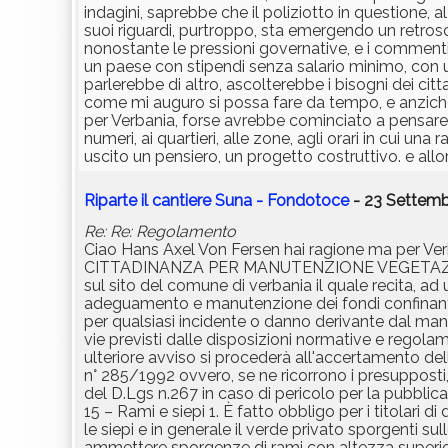
indagini, saprebbe che il poliziotto in questione, a
suoi riguardi, purtroppo, sta emergendo un retros
nonostante le pressioni governative, e i commenti
un paese con stipendi senza salario minimo, con un
parlerebbe di altro, ascolterebbe i bisogni dei citt
come mi auguro si possa fare da tempo, e anzichè 
per Verbania, forse avrebbe cominciato a pensare
numeri, ai quartieri, alle zone, agli orari in cui u
uscito un pensiero, un progetto costruttivo. e all
Riparte il cantiere Suna - Fondotoce
- 23 Settemb
Re: Re: Regolamento
Ciao Hans Axel Von Fersen hai ragione ma per Ver
CITTADINANZA PER MANUTENZIONE VEGETAZIONE
sul sito del comune di verbania il quale recita, 
adeguamento e manutenzione dei fondi confinanti 
per qualsiasi incidente o danno derivante dal manca
vie previsti dalle disposizioni normative e regolam
ulteriore avviso si procederà all'accertamento dell
n° 285/1992 ovvero, se ne ricorrono i presupposti, 
del D.Lgs n.267 in caso di pericolo per la pubblic
15 – Rami e siepi 1. È fatto obbligo per i titolari di 
le siepi e in generale il verde privato sporgenti su
ammettere sporgenze di rami con altezza superior