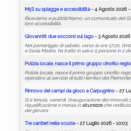
M5S su spiagge e accessibilità
- 4 Agosto 2026 -
Riceviamo e pubblichiamo, un comunicato del Grup
loro accessibilità.
Giovanniti: due soccorsi sul lago
- 3 Agosto 2026 
Nel pomeriggio di sabato, verso le ore 17:20, l’imb
e l’isola Madre, ha tratto in salvo 5 persone in 2 div
Polizia locale, nasce il primo gruppo cinofilo regi
Polizia locale, nasce il primo gruppo cinofilo regi
operativo al servizio di tutti i territori del Piemonte”
Rinnovo dei campi da gioco a Carpugnino
- 27 Lu
Si è tenuta, venerdì, l’inaugurazione dei rinnovat
riqualificazione e messa in
sicurezza
che restituis
dei giovani.
Tre cantieri nelle scuole
- 27 Luglio 2026 - 10:03