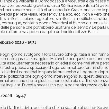
mbulanze da Verbania a Domodossola e viceversa è da paese 
era/Domodossola gravitano circa 50mila residenti, su Gravell
trebbero avere necessità di un ospedale Gravellona vince la pa
vincia per rete viaria, rete ferroviaria ecc. ecc. Non è vero ch
sia riferiti al piano regolatore, sia riferiti a modifiche struttura
i, comunque, contano poco riferendesi al bacino di utenza, l
elle persone che potrebbero usufruire dei servizi? Le parla 
 ritorno ha appena pagato un bonifico di 220€...........
ebbraio 2026 - 15:31
gni giorno svolgono il loro lavoro (che gli italiani non fanno 
iano date garanzie maggiori. Ma anche per queste persone o
sulta assolutamente necessario chiedersi come mai altre pers
l nostro paese a spacciare droga, commettere furti, in ultim
i. chiedersi come mai lo spacciatore ucciso a Logoreto dopo d
 i poliziotti che ogni giorno intervengono su questi delinque
, ormai pensano che la giustizia non esista più e atti di violenz
ia ingiusta. Diventa necessario per la nostra
sicurezza
civile
o 2026 - 09:47
 fatti relativi al poliziotto che ha sparato al pusher. Se avess