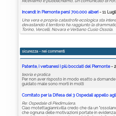
Riceviamo e pubblichiamo, un comunicato di Forza I
Incendi: in Piemonte persi 700.000 alberi
- 11 Lugl
Una vera e propria catastrofe ecologica sta inter
devastando il territorio ha raggiunto la drammati
Torino, Vercelli, Novara e Verbano Cusio Ossola.
sicurezza
- nei commenti
Patente, i verbanesi i più bocciati del Piemonte
- 2
teoria e pratica
Per non aver risposto in modo esatto a domande te
guidato male sono morti in molti
Comitato per la Difesa dei 3 Ospedali appello agl
Re: Ospedale di Piedimulera.
Ciao motettagianni.villa credo che da un "ossolano
che ognuna delle motivazioni portate in evidenza 