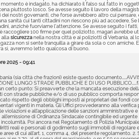
l momento è indagato, ha dichiarato il falso sul fatto in oggett
cena piuttosto losco. Se avesse seguito il lavoro della magist
 dei nostri governanti, che forse avrebbero altro cui pensare,
a sanità cui tanti cittadini non riescono più ad accedere, Se 
adini, anzichè fuorviarne l'attenzione. Se avesse seguito i fatti
raccogliere 100 firme per quel poliziotto, magari avrebbe ut
 alla
sicurezza
nella nostra città e ai poliziotti di Verbania, al l
na ragazza non si sente tranquilla a girare da sola o con amiche.
ora sì, avremmo letto qualcosa di buono.
re 2025 - 09:41
bania (sia città che frazioni) esiste questo documento.....AV
 LUNGO STRADE PUBBLICHE E DI USO PUBBLICO.....faci
ad un certo punto: Si preavverte che la mancata esecuzione del
con strade pubbliche e/o di uso pubblico comporta responsabi
to rispetto degli obblighi imposti ai proprietari dei fondi con
entari vigenti in materia. Gli Uffici provvederanno alla verific
e violazioni e all’applicazione delle sanzioni amministrative e
all’emissione di Ordinanza Sindacale contingibile ed urgente ai
a incolumità. Poi ancora nel Regolamento di Polizia Municipale
diritti reali e personali di godimento sugli immobili di regolare e
lle aree di cui all’art. 1, comma 4, del presente regolamento. 2
e ai m 2,70, al di sopra del marciapiede, e m 5,50 se sporgo