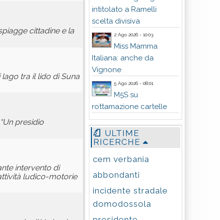
intitolato a Ramelli
scelta divisiva
piagge cittadine e la
2 Ago 2026 - 10:03
Miss Mamma
Italiana: anche da
Vignone
lago tra il lido di Suna
5 Ago 2026 - 08:01
M5S su
rottamazione cartelle
 “Un presidio
ULTIME
RICERCHE
cem verbania
nte intervento di
abbondanti
ttività ludico-motorie
incidente stradale
domodossola
presidente