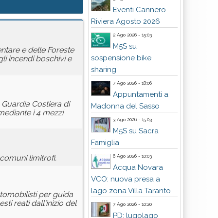
Eventi Cannero
Riviera Agosto 2026
2 Ago 2026 - 15:03
M5S su
ntare e delle Foreste
sospensione bike
li incendi boschivi e
sharing
7 Ago 2026 - 18:06
Appuntamenti a
 Guardia Costiera di
Madonna del Sasso
mediante i 4 mezzi
3 Ago 2026 - 15:03
M5S su Sacra
Famiglia
6 Ago 2026 - 10:03
comuni limitrofi.
Acqua Novara
VCO: nuova presa a
lago zona Villa Taranto
tomobilisti per guida
 reati dall'inizio del
7 Ago 2026 - 10:20
PD: lugolago