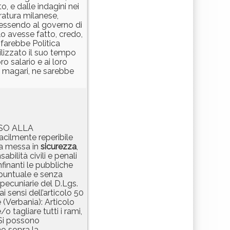
o, e dalle indagini nei
ratura milanese,
 essendo al governo di
lo avesse fatto, credo,
, farebbe Politica
ilizzato il suo tempo
oro salario e ai loro
 E magari, ne sarebbe
VISO ALLA
lmente reperibile
la messa in
sicurezza
,
lità civili e penali
finanti le pubbliche
a puntuale e senza
 pecuniarie del D.Lgs.
 sensi dell’articolo 50
 (Verbania): Articolo
/o tagliare tutti i rami,
. Si possono
no sopra la