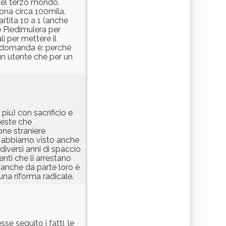
del terzo mondo.
ona circa 100mila.
rtita 10 a 1 (anche
e Piedimulera per
li per mettere il
a domanda è: perchè
un utente che per un
più) con sacrificio e
neste che
one straniere
o abbiamo visto anche
iversi anni di spaccio
nti che li arrestano
a anche da parte loro è
 una riforma radicale.
e seguito i fatti, le