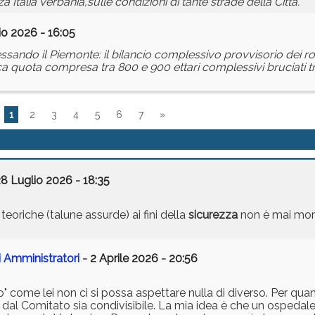
talia Verbania,sulle condizioni di tante strade della Città.
io 2026 - 16:05
essando il Piemonte: il bilancio complessivo provvisorio dei r
ca quota compresa tra 800 e 900 ettari complessivi bruciati tr
1
2
3
4
5
6
7
»
8 Luglio 2026 - 18:35
oriche (talune assurde) ai fini della
sicurezza
non è mai mort
i Amministratori
- 2 Aprile 2026 - 20:56
" come lei non ci si possa aspettare nulla di diverso. Per quan
dal Comitato sia condivisibile. La mia idea è che un ospedale