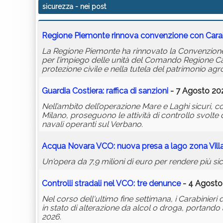
sicurezza
- nei post
Regione Piemonte rinnova convenzione con Carabi
La Regione Piemonte ha rinnovato la Convenzione si
per l’impiego delle unità del Comando Regione Cara
protezione civile e nella tutela del patrimonio ag
Guardia Costiera: raffica di sanzioni
- 7 Agosto 202
Nell’ambito dell’operazione Mare e Laghi sicuri, c
Milano, proseguono le attività di controllo svolt
navali operanti sul Verbano.
Acqua Novara VCO: nuova presa a lago zona Vill
Un'opera da 7,9 milioni di euro per rendere più sic
Controlli stradali nel VCO: tre denunce
- 4 Agosto
Nel corso dell'ultimo fine settimana, i Carabinie
in stato di alterazione da alcol o droga, portando
2026.