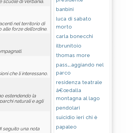
e scuole di Verbania.
banbini
luca di sabato
enti nel territorio di
morto
alle forze dell’ordine.
carla bonecchi
ilbrunitoio
compagnati.
thomas more
pass….aggiando nel
parco
oni che li interessano.
residenza teatrale
â€œdalla
ano estendendo la
montagna al lago
parchi naturali e agli
pendolari
suicidio ieri chi è
papaleo
DI seguito una nota