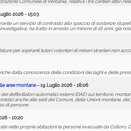
zione Comunale di Verbania, relativa i tre cantieri attivi nell
uglio 2026 - 15:03
rante un servizio di contrasto allo spaccio di sostanze stupefac
vestigativa, ha tratto in arresto un minore di 16 anni, già noto 
ture per aspiranti tutori volontari di minori stranieri non ac
che dalla conoscenza delle condizioni dei laghi e delle pressi
elle aree montane
- 19 Luglio 2026 - 18:06
ei defibrillatori automatici esterni (DAE) sul territorio mont
ionistici anche alle sedi dei Comuni, delle Unioni montane, dei 
sso di persone.
026 - 10:20
te nelle proprie abitazioni le persone evacuate da Colloro. 