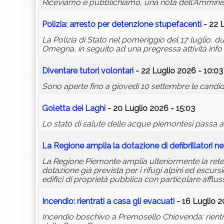
Riceviamo e pubblichiamo, una nota dell'Amministra
Polizia: arresto per detenzione stupefacenti
- 22 L
La Polizia di Stato nel pomeriggio del 17 luglio, du
Omegna, in seguito ad una pregressa attività info in
Diventare tutori volontari
- 22 Luglio 2026 - 10:03
Sono aperte fino a giovedì 10 settembre le candida
Goletta dei Laghi
- 20 Luglio 2026 - 15:03
Lo stato di salute delle acque piemontesi passa an
La Regione amplia la dotazione di defibrillatori n
La Regione Piemonte amplia ulteriormente la rete d
dotazione già prevista per i rifugi alpini ed escurs
edifici di proprietà pubblica con particolare afflu
Incendio: rientrati a casa gli evacuati
- 16 Luglio 2
Incendio boschivo a Premosello Chiovenda: rientra