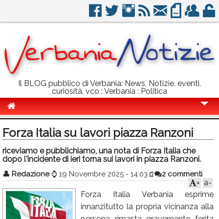
Il BLOG pubblico di Verbania: News, Notizie, eventi,
curiosità, vco : Verbania : Politica
Cronaca
Forza Italia su lavori piazza Ranzoni
Politica
riceviamo e pubblichiamo, una nota di Forza Italia che
dopo l'incidente di ieri torna sui lavori in piazza Ranzoni.
Sport
👤
Redazione
⌚
19 Novembre 2025 - 14:03
2 commenti
Eventi
a-
+
Forza Italia Verbania esprime
Info Utili
innanzitutto la propria vicinanza alla
Rubriche
persona rimasta gravemente ferita