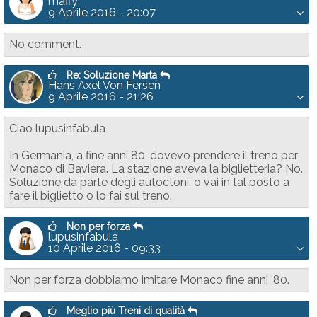
maffy
9 Aprile 2016 - 20:07
No comment.
Re: Soluzione Marta
Hans Axel Von Fersen
9 Aprile 2016 - 21:26
Ciao lupusinfabula
In Germania, a fine anni 80, dovevo prendere il treno per
Monaco di Baviera. La stazione aveva la biglietteria? No.
Soluzione da parte degli autoctoni: o vai in tal posto a
fare il biglietto o lo fai sul treno.
Non per forza
lupusinfabula
10 Aprile 2016 - 09:33
Non per forza dobbiamo imitare Monaco fine anni '80.
Meglio più Treni di qualità