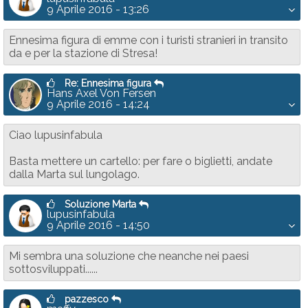
9 Aprile 2016 - 13:26
Ennesima figura di emme con i turisti stranieri in transito
da e per la stazione di Stresa!
Re: Ennesima figura
Hans Axel Von Fersen
9 Aprile 2016 - 14:24
Ciao lupusinfabula
Basta mettere un cartello: per fare o biglietti, andate
dalla Marta sul lungolago.
Soluzione Marta
lupusinfabula
9 Aprile 2016 - 14:50
Mi sembra una soluzione che neanche nei paesi
sottosviluppati......
pazzesco