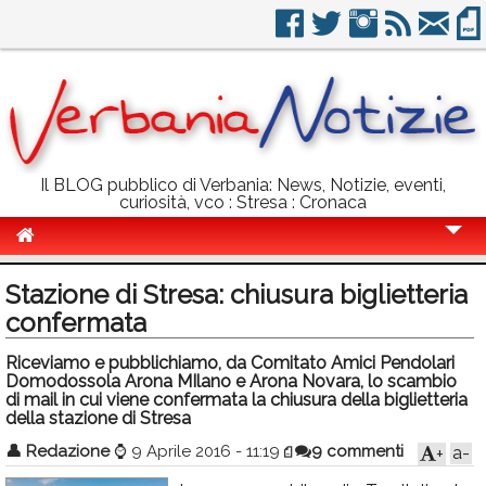
Il BLOG pubblico di Verbania: News, Notizie, eventi,
curiosità, vco : Stresa : Cronaca
Cronaca
Stazione di Stresa: chiusura biglietteria
Politica
confermata
Sport
Riceviamo e pubblichiamo, da Comitato Amici Pendolari
Domodossola Arona MIlano e Arona Novara, lo scambio
Eventi
di mail in cui viene confermata la chiusura della biglietteria
della stazione di Stresa
Info Utili
👤
Redazione
⌚
9 Aprile 2016 - 11:19
9 commenti
a-
+
Rubriche