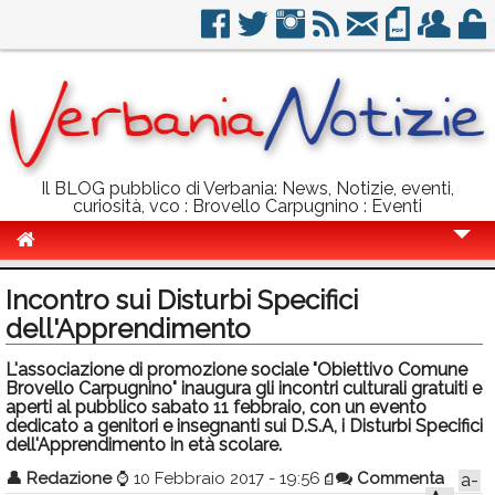
Il BLOG pubblico di Verbania: News, Notizie, eventi,
curiosità, vco : Brovello Carpugnino : Eventi
Cronaca
Incontro sui Disturbi Specifici
Politica
dell'Apprendimento
Sport
L'associazione di promozione sociale "Obiettivo Comune
Brovello Carpugnino" inaugura gli incontri culturali gratuiti e
Eventi
aperti al pubblico sabato 11 febbraio, con un evento
dedicato a genitori e insegnanti sui D.S.A, i Disturbi Specifici
dell'Apprendimento in età scolare.
Info Utili
👤
Redazione
⌚
10 Febbraio 2017 - 19:56
Commenta
a-
Rubriche