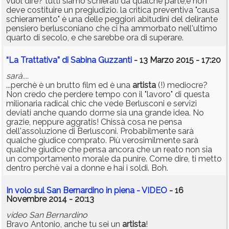
vuol dire? tutti siamo schierati da qualche parte,e non
deve costituire un pregiudizio. la critica preventiva "causa
schieramento" è una delle peggiori abitudini del delirante
pensiero berlusconiano che ci ha ammorbato nell'ultimo
quarto di secolo, e che sarebbe ora di superare.
“La Trattativa” di Sabina Guzzanti
- 13 Marzo 2015 - 17:20
sarà....
...perchè è un brutto film ed è una
artista
(!) mediocre?
Non credo che perdere tempo con il "lavoro" di questa
milionaria radical chic che vede Berlusconi e servizi
deviati anche quando dorme sia una grande idea. No
grazie, neppure aggratis! Chissà cosa ne pensa
dell'assoluzione di Berlusconi. Probabilmente sarà
qualche giudice comprato. Più verosimilmente sarà
qualche giudice che pensa ancora che un reato non sia
un comportamento morale da punire. Come dire, ti metto
dentro perchè vai a donne e hai i soldi. Boh.
In volo sul San Bernardino in piena - VIDEO
- 16
Novembre 2014 - 20:13
video San Bernardino
Bravo Antonio, anche tu sei un
artista
!