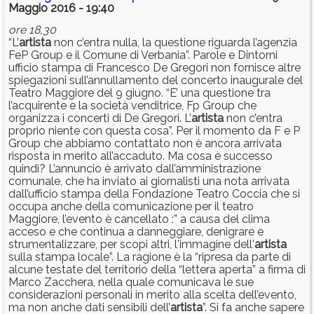
Maggio 2016 - 19:40
ore 18,30
“L’
artista
non c’entra nulla, la questione riguarda l’agenzia
FeP Group e il Comune di Verbania”. Parole e Dintorni
ufficio stampa di Francesco De Gregori non fornisce altre
spiegazioni sull’annullamento del concerto inaugurale del
Teatro Maggiore del 9 giugno. “E’ una questione tra
l’acquirente e la società venditrice, Fp Group che
organizza i concerti di De Gregori. L’
artista
non c’entra
proprio niente con questa cosa”. Per il momento da F e P
Group che abbiamo contattato non è ancora arrivata
risposta in merito all’accaduto. Ma cosa è successo
quindi? L’annuncio è arrivato dall’amministrazione
comunale, che ha inviato ai giornalisti una nota arrivata
dall’ufficio stampa della Fondazione Teatro Coccia che si
occupa anche della comunicazione per il teatro
Maggiore, l’evento è cancellato :” a causa del clima
acceso e che continua a danneggiare, denigrare e
strumentalizzare, per scopi altri, l'immagine dell'
artista
sulla stampa locale”. La ragione è la “ripresa da parte di
alcune testate del territorio della “lettera aperta” a firma di
Marco Zacchera, nella quale comunicava le sue
considerazioni personali in merito alla scelta dell’evento,
ma non anche dati sensibili dell’
artista
”. Si fa anche sapere