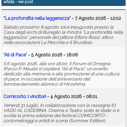
artista
- nei post
Calendario
“La profondità nella leggerezza”
- 7 Agosto 2026 - 12:02
Annunci
Sabato prossimo 8 agosto sarà inaugurata presso la
Casa degli archi di Bureglio la mostra “La profondità nella
leggerezza”, personale del pittore Ettore Rossi, attivo
nelle associazioni La Macchia e Il Brunitoio.
"Ali di Pace"
- 5 Agosto 2026 - 18:06
Il 6 agosto 2026, alle ore 18.00, il Forum di Omegna
(Parco P. Maulini 1) ospiterà "Ali di Pace", un evento
dedicato alla memoria e alla promozione di una cultura
di pace, in occasione dell'anniversario del
bombardamento atomico di Hiroshima.
Comicorto: i vincitori
- 4 Agosto 2026 - 08:01
Venerdì 31 luglio, in collaborazione con la rassegna IO
VADO AL CADORNA, Cinema e Teatro sotto le stelle si è
svolta la prima edizione del festival COMICORTO -
cortometraggi e artisti in scena (Summer Edition).