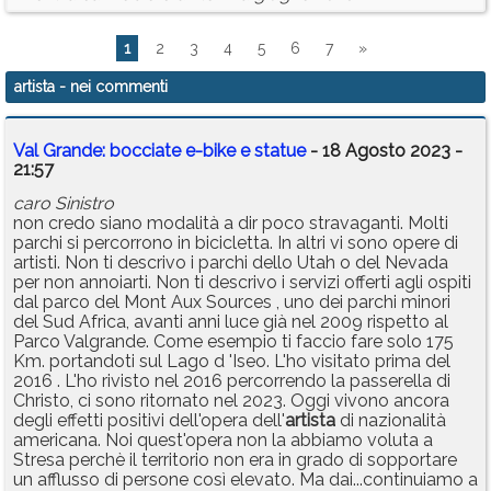
1
2
3
4
5
6
7
»
artista
- nei commenti
Val Grande: bocciate e-bike e statue
- 18 Agosto 2023 -
21:57
caro Sinistro
non credo siano modalità a dir poco stravaganti. Molti
parchi si percorrono in bicicletta. In altri vi sono opere di
artisti. Non ti descrivo i parchi dello Utah o del Nevada
per non annoiarti. Non ti descrivo i servizi offerti agli ospiti
dal parco del Mont Aux Sources , uno dei parchi minori
del Sud Africa, avanti anni luce già nel 2009 rispetto al
Parco Valgrande. Come esempio ti faccio fare solo 175
Km. portandoti sul Lago d 'Iseo. L'ho visitato prima del
2016 . L'ho rivisto nel 2016 percorrendo la passerella di
Christo, ci sono ritornato nel 2023. Oggi vivono ancora
degli effetti positivi dell'opera dell'
artista
di nazionalità
americana. Noi quest'opera non la abbiamo voluta a
Stresa perchè il territorio non era in grado di sopportare
un afflusso di persone così elevato. Ma dai...continuiamo a