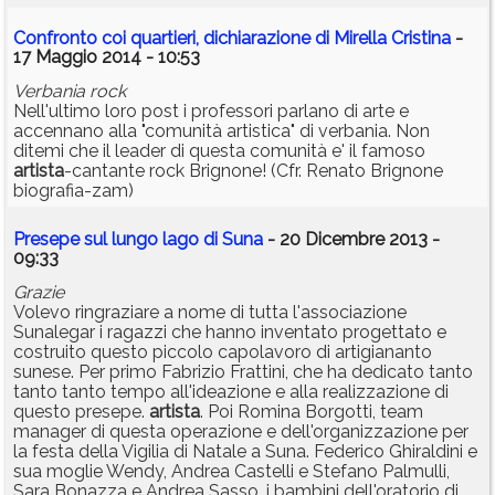
Confronto coi quartieri, dichiarazione di Mirella Cristina
-
17 Maggio 2014 - 10:53
Verbania rock
Nell'ultimo loro post i professori parlano di arte e
accennano alla "comunità artistica" di verbania. Non
ditemi che il leader di questa comunità e' il famoso
artista
-cantante rock Brignone! (Cfr. Renato Brignone
biografia-zam)
Presepe sul lungo lago di Suna
- 20 Dicembre 2013 -
09:33
Grazie
Volevo ringraziare a nome di tutta l'associazione
Sunalegar i ragazzi che hanno inventato progettato e
costruito questo piccolo capolavoro di artigiananto
sunese. Per primo Fabrizio Frattini, che ha dedicato tanto
tanto tanto tempo all'ideazione e alla realizzazione di
questo presepe.
artista
. Poi Romina Borgotti, team
manager di questa operazione e dell'organizzazione per
la festa della Vigilia di Natale a Suna. Federico Ghiraldini e
sua moglie Wendy, Andrea Castelli e Stefano Palmulli,
Sara Bonazza e Andrea Sasso, i bambini dell'oratorio di