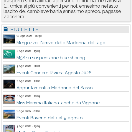
trasporto sono affidati a persone "di fiducia" dell'
artista
(.....),mica ai più convenienti per noi. ennesimo nefasto
lascito del cambiaverbania,ennesimo spreco. pagasse
Zacchera.
PIÙ LETTE
10 Ago 2026 - 08:30
Mergozzo: l'arrivo della Madonna dal lago
2 Ago 2026 - 15:03
M5S su sospensione bike sharing
3 Ago 2026 - 08:01
Eventi Cannero Riviera Agosto 2026
7 Ago 2026 - 18:06
Appuntamenti a Madonna del Sasso
2 Ago 2026 - 10:03
Miss Mamma Italiana: anche da Vignone
1 Ago 2026 - 08:01
Eventi Baveno dal 1 al 9 agosto
3 Ago 2026 - 15:03