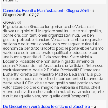
Padam....
Cannobio: Eventi e Manifestazioni - Giugno 2016
- 1
Giugno 2016 - 07:37
Giovanni%
E' grazie ad un Sindaco lungimirante che Verbania si
ritrova un gioiello! Il Maggiore sarà inutile se mal gestito,
come ora, con tanti oneri organizzativi inutili Se ben
gestito, potrebbe rilanciare Verbania in ambito regionale,
nazionale ed internazionale, con conseguente ricaduta
economica per tutto l'indotto poichè porterebbe turismo
nazionale ed internazionale qualificato, educato e con
una buona quantità di € da spendere. Siete vicini a
Locarno. Possibile che non siate in grado almeno di
copiare? Secondo Lei, Anastacia è un'
artista
di "interesse
esclusivamente locale"? E Katia Ricciarelli? E "madama
Butterfly" diretta dal Maestro Matteo Beltrami? E si può
migliorare ancora, se inetti ed incompetenti si faranno da
parte. Viva il CEM, che se ben gestito sarà prezioso per
valorizzare ciò che di meglio ha Verbania e l'Italia, che il
mondo ci invidia e che vuole da noi: clima, ambiente, arte
e cultura (quella vera, non quella degli "scarponi")
De Gregori non verrà dopo le critiche di Zacchera
- 9