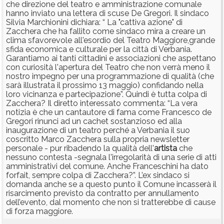
che direzione del teatro e amministrazione comunale
hanno inviato una lettera di scuse De Gregori. Il sindaco
Silvia Marchionini dichiara: “ La "cattiva azione" di
Zacchera che ha fallito come sindaco mira a creare un
clima sfavorevole all'esordio del Teatro Maggiore,grande
sfida economica e culturale per la città di Verbania.
Garantiamo ai tanti cittadini e associazioni che aspettano
con curiosità l'apertura del Teatro che non verrà meno il
nostro impegno per una programmazione di qualità (che
sarà illustrata il prossimo 13 maggio) confidando nella
loro vicinanza e partecipazione”. Quindi è tutta colpa di
Zacchera? Il diretto interessato commenta: “La vera
notizia è che un cantautore di fama come Francesco de
Gregori rinunci ad un cachet sostanzioso ed alla
inaugurazione di un teatro perché a Verbania il suo
coscritto Marco Zacchera sulla propria newsletter
personale - pur ribadendo la qualità dell'
artista
che
nessuno contesta -segnala l'irregolarità di una serie di atti
amministrativi del comune. Anche Franceschini ha dato
forfait, sempre colpa di Zacchera?”. L’ex sindaco si
domanda anche se a questo punto il Comune incasserà il
risarcimento previsto da contratto per annullamento
dell’evento, dal momento che non si tratterebbe di cause
di forza maggiore.