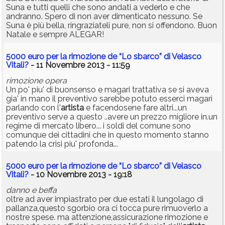
Suna e tutti quelli che sono andati a vederlo e che
andranno. Spero di non aver dimenticato nessuno. Se
Suna è più bella, ringraziateli pure, non si offendono. Buon
Natale e sempre ALEGAR!
5000 euro per la rimozione de “Lo sbarco” di Velasco
Vitali?
- 11 Novembre 2013 - 11:59
rimozione opera
Un po' piu' di buonsenso e magari trattativa se si aveva
gia' in mano il preventivo sarebbe potuto esserci magari
parlando con l'
artista
e facendosene fare altri...un
preventivo serve a questo ..avere un prezzo migliore in.un
regime di mercato libero... i soldi del comune sono
comunque dei cittadini che in questo momento stanno
patendo la crisi piu' profonda...
5000 euro per la rimozione de “Lo sbarco” di Velasco
Vitali?
- 10 Novembre 2013 - 19:18
danno e beffa
oltre ad aver impiastrato per due estati il lungolago di
pallanza,questo sgorbio ora ci tocca pure rimuoverlo a
nostre spese. ma attenzione,assicurazione rimozione e