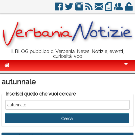
Il BLOG pubblico di Verbania: News, Notizie, eventi,
curiosità, vco
Cronaca
autunnale
Politica
Inserisci quello che vuoi cercare
Sport
Eventi
Info Utili
Rubriche