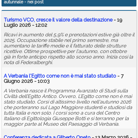
autunnale
- nei post
Calendario
Turismo VCO, cresce il valore della destinazione
- 19
Annunci
Luglio 2026 - 12:02
Ricavi in aumento del 5,9% e prenotazioni estive già oltre il
2025. Occupazione stabile nel primo semestre, ma
aumentano le tariffe medie e il fatturato delle strutture
ricettive. Ottime prospettive per l'autunno, con ottobre
già in forte anticipo rispetto allo scorso anno. Inizia così la
nota di Federalberghi.
A Verbania l'Egitto come non è mai stato studiato
- 7
Giugno 2026 - 10:03
A Verbania nasce il Programma Avanzato di Studi sulla
Civiltà dell’Egitto Antico. Ovvero, L’Egitto come non è mai
stato studiato. Corsi di altissimo livello nell'autunno 2026
che porteranno sul Lago Maggiore studenti e studiosi da
tutta Italia e non solo. I corsi sono a cura del Centro
Italiano di Egittologia Giuseppe Botti e si terranno per la
maggior parte al Museo del Paesaggio di Verbania.
Conferenza dedicata a Gilberto Oneto
- 13 Marzo 2026 -