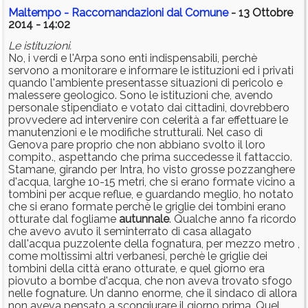
Maltempo - Raccomandazioni dal Comune
- 13 Ottobre
2014 - 14:02
Le istituzioni.
No, i verdi e l'Arpa sono enti indispensabili, perchè
servono a monitorare e informare le istituzioni ed i privati
quando l'ambiente presentasse situazioni di pericolo e
malessere geologico. Sono le istituzioni che, avendo
personale stipendiato e votato dai cittadini, dovrebbero
provvedere ad intervenire con celerità a far effettuare le
manutenzioni e le modifiche strutturali. Nel caso di
Genova pare proprio che non abbiano svolto il loro
compito., aspettando che prima succedesse il fattaccio.
Stamane, girando per Intra, ho visto grosse pozzanghere
d'acqua, larghe 10-15 metri, che si erano formate vicino a
tombini per acque reflue, e guardando meglio, ho notato
che si erano formate perchè le griglie dei tombini erano
otturate dal fogliame
autunnale
. Qualche anno fa ricordo
che avevo avuto il seminterrato di casa allagato
dall'acqua puzzolente della fognatura, per mezzo metro ,
come moltissimi altri verbanesi, perchè le griglie dei
tombini della città erano otturate, e quel giorno era
piovuto a bombe d'acqua, che non aveva trovato sfogo
nelle fognature. Un danno enorme, che il sindaco di allora
non aveva pensato a scongiurare il giorno prima. Quel