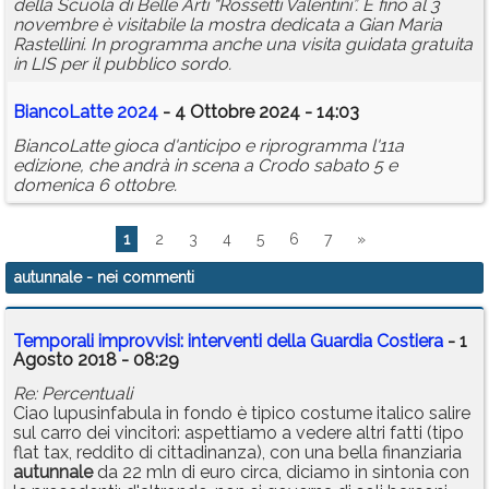
della Scuola di Belle Arti “Rossetti Valentini”. E fino al 3
novembre è visitabile la mostra dedicata a Gian Maria
Rastellini. In programma anche una visita guidata gratuita
in LIS per il pubblico sordo.
BiancoLatte 2024
- 4 Ottobre 2024 - 14:03
BiancoLatte gioca d'anticipo e riprogramma l'11a
edizione, che andrà in scena a Crodo sabato 5 e
domenica 6 ottobre.
1
2
3
4
5
6
7
»
autunnale
- nei commenti
Temporali improvvisi: interventi della Guardia Costiera
- 1
Agosto 2018 - 08:29
Re: Percentuali
Ciao lupusinfabula in fondo è tipico costume italico salire
sul carro dei vincitori: aspettiamo a vedere altri fatti (tipo
flat tax, reddito di cittadinanza), con una bella finanziaria
autunnale
da 22 mln di euro circa, diciamo in sintonia con