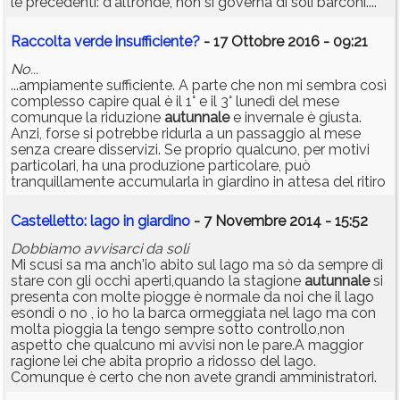
le precedenti: d'altronde, non si governa di soli barconi....
Raccolta verde insufficiente?
- 17 Ottobre 2016 - 09:21
No...
...ampiamente sufficiente. A parte che non mi sembra così
complesso capire qual è il 1° e il 3° lunedì del mese
comunque la riduzione
autunnale
e invernale è giusta.
Anzi, forse si potrebbe ridurla a un passaggio al mese
senza creare disservizi. Se proprio qualcuno, per motivi
particolari, ha una produzione particolare, può
tranquillamente accumularla in giardino in attesa del ritiro
Castelletto: lago in giardino
- 7 Novembre 2014 - 15:52
Dobbiamo avvisarci da soli
Mi scusi sa ma anch'io abito sul lago ma sò da sempre di
stare con gli occhi aperti,quando la stagione
autunnale
si
presenta con molte piogge è normale da noi che il lago
esondi o no , io ho la barca ormeggiata nel lago ma con
molta pioggia la tengo sempre sotto controllo,non
aspetto che qualcuno mi avvisi non le pare.A maggior
ragione lei che abita proprio a ridosso del lago.
Comunque è certo che non avete grandi amministratori.