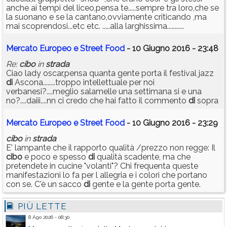
anche ai tempi del liceo,pensa te.....sempre tra loro,che se
la suonano e se la cantano,ovviamente criticando ,ma
mai scoprendosi...etc etc. .....alla larghissima...........
Mercato Europeo e Street Food
- 10 Giugno 2016 - 23:48
Re:
cibo
in
strada
Ciao lady oscar,pensa quanta gente porta il festival jazz
di
Ascona........troppo intellettuale per noi
verbanesi?....meglio salamelle una settimana si e una
no?....daiii....nn ci credo che hai fatto il commento
di
sopra
Mercato Europeo e Street Food
- 10 Giugno 2016 - 23:29
cibo
in
strada
E' lampante che il rapporto qualità /prezzo non regge: Il
cibo
e poco e spesso
di
qualità scadente, ma che
pretendete in cucine "volanti"? Chi frequenta queste
manifestazioni lo fa per l allegria e i colori che portano
con se. C'è un sacco
di
gente e la gente porta gente.
PIÙ LETTE
8 Ago 2026 - 08:30