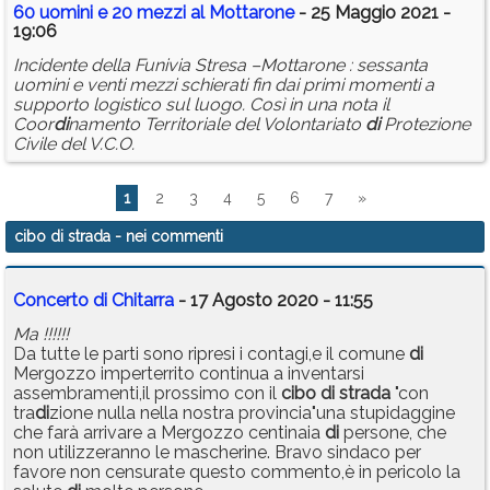
60 uomini e 20 mezzi al Mottarone
- 25 Maggio 2021 -
19:06
Incidente della Funivia Stresa –Mottarone : sessanta
uomini e venti mezzi schierati fin dai primi momenti a
supporto logistico sul luogo. Così in una nota il
Coor
di
namento Territoriale del Volontariato
di
Protezione
Civile del V.C.O.
1
2
3
4
5
6
7
»
cibo di strada
- nei commenti
Concerto di Chitarra
- 17 Agosto 2020 - 11:55
Ma !!!!!!
Da tutte le parti sono ripresi i contagi,e il comune
di
Mergozzo imperterrito continua a inventarsi
assembramenti,il prossimo con il
cibo
di
strada
"con
tra
di
zione nulla nella nostra provincia"una stupidaggine
che farà arrivare a Mergozzo centinaia
di
persone, che
non utilizzeranno le mascherine. Bravo sindaco per
favore non censurate questo commento,è in pericolo la