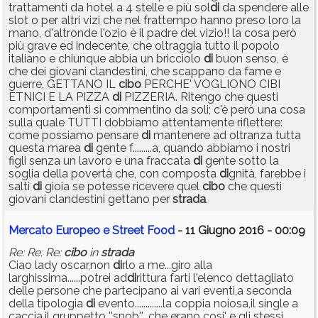
trattamenti da hotel a 4 stelle e più sol
di
da spendere alle
slot o per altri vizi che nel frattempo hanno preso loro la
mano, d'altronde l'ozio è il padre del vizio!! la cosa però
più grave ed indecente, che oltraggia tutto il popolo
italiano e chiunque abbia un bricciolo
di
buon senso, è
che dei giovani clandestini, che scappano da fame e
guerre, GETTANO IL
cibo
PERCHE' VOGLIONO CIBI
ETNICI E LA PIZZA
di
PIZZERIA. Ritengo che questi
comportamenti si commentino da soli; c'è però una cosa
sulla quale TUTTI dobbiamo attentamente riflettere:
come possiamo pensare
di
mantenere ad oltranza tutta
questa marea
di
gente f.........a, quando abbiamo i nostri
figli senza un lavoro e una fraccata
di
gente sotto la
soglia della povertà che, con composta
di
gnità, farebbe i
salti
di
gioia se potesse ricevere quel
cibo
che questi
giovani clandestini gettano per
strada
.
Mercato Europeo e Street Food
- 11 Giugno 2016 - 00:09
Re: Re: Re:
cibo
in
strada
Ciao lady oscar,non
di
rlo a me...giro alla
larghissima......potrei ad
di
rittura farti l'elenco dettagliato
delle persone che partecipano ai vari eventi,a seconda
della tipologia
di
evento.............la coppia noiosa,il single a
caccia,il gruppetto ''snob'' ,che erano cosi' e gli stessi