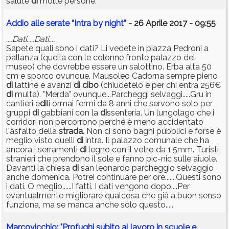
salute
di
molte persone.
Addio alle serate “Intra by night”
- 26 Aprile 2017 - 09:55
....Dati.....Dati....
Sapete quali sono i dati? Li vedete in piazza Pedroni a
pallanza (quella con le colonne fronte palazzo del
museo) che dovrebbe essere un salottino. Erba alta 50
cm e sporco ovunque. Mausoleo Cadorna sempre pieno
di
lattine e avanzi
di
cibo
(chiudetelo e per chi entra 256€
di
multa). "Merda" ovunque...Parcheggi selvaggi.....Gru in
cantieri e
di
li ormai fermi da 8 anni che servono solo per
gruppi
di
gabbiani con la
di
ssenteria. Un lungolago che i
corridori non percorrono perché è meno accidentato
l'asfalto della
strada
. Non ci sono bagni pubblici e forse è
meglio visto quelli
di
intra. Il palazzo comunale che ha
ancora i serramenti
di
legno con il vetro da 1,5mm. Turisti
stranieri che prendono il sole e fanno pic-nic sulle aiuole.
Davanti la chiesa
di
san leonardo parcheggio selvaggio
anche domenica. Potrei continuare per ore.......Questi sono
i dati. O meglio......I fatti. I dati vengono dopo....Per
eventualmente migliorare qualcosa che già a buon senso
funziona, ma se manca anche solo questo.....
Marcovicchio: "Profughi subito al lavoro in scuole e