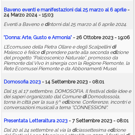
Baveno eventi e manifestazioni dal 25 marzo al 6 aprile
-
24 Marzo 2024 - 15:03
Eventi a Baveno e
di
ntorni dal 25 marzo al 6 aprile 2024.
"Donna: Arte, Gusto e Armonia"
- 26 Ottobre 2023 - 19:06
L’Ecomuseo della Pietra Ollare e degli Scalpellini
di
Malesco è felice
di
prendere parte alla seconda e
di
zione
del progetto “Palcoscenico Naturale”, promosso da
Piemonte dal Vivo in sinergia con la Regione Piemonte, la
Rete Ecomusei Piemonte e da Abbonamenti Musei.
Domosofia 2023
- 14 Settembre 2023 - 08:01
Dal 15 al 17 settembre, DOMOSOFIA. Il festival delle idee e
dei saperi organizzato dal Comune
di
Domodossola,
torna in città per la sua 5^ e
di
zione. Conferenze, incontri e
conversazioni musicali a tema "CONNESSIONI".
Presentata Letteraltura 2023
- 7 Settembre 2023 - 08:01
Dal 20 al 24 settembre al via la
di
ciassettesima e
di
zione