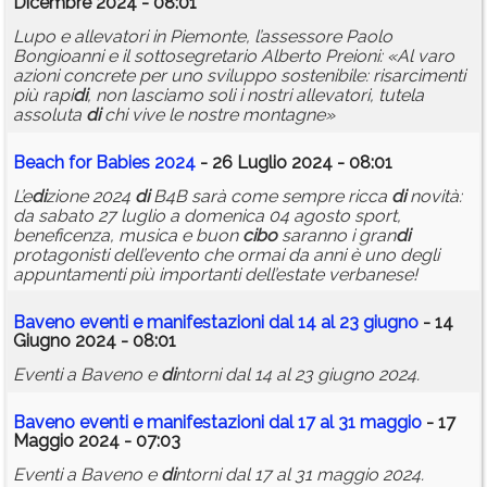
Dicembre 2024 - 08:01
Lupo e allevatori in Piemonte, l’assessore Paolo
Bongioanni e il sottosegretario Alberto Preioni: «Al varo
azioni concrete per uno sviluppo sostenibile: risarcimenti
più rapi
di
, non lasciamo soli i nostri allevatori, tutela
assoluta
di
chi vive le nostre montagne»
Beach for Babies 2024
- 26 Luglio 2024 - 08:01
L’e
di
zione 2024
di
B4B sarà come sempre ricca
di
novità:
da sabato 27 luglio a domenica 04 agosto sport,
beneficenza, musica e buon
cibo
saranno i gran
di
protagonisti dell’evento che ormai da anni è uno degli
appuntamenti più importanti dell’estate verbanese!
Baveno eventi e manifestazioni dal 14 al 23 giugno
- 14
Giugno 2024 - 08:01
Eventi a Baveno e
di
ntorni dal 14 al 23 giugno 2024.
Baveno eventi e manifestazioni dal 17 al 31 maggio
- 17
Maggio 2024 - 07:03
Eventi a Baveno e
di
ntorni dal 17 al 31 maggio 2024.