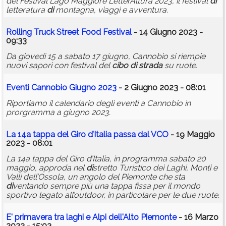
del Festival Lago Maggiore LetterAltura 2023, il festival
di
letteratura
di
montagna, viaggi e avventura.
Rolling Truck Street Food Festival
- 14 Giugno 2023 -
09:33
Da giovedì 15 a sabato 17 giugno, Cannobio si riempie
nuovi sapori con festival del
cibo
di
strada
su ruote.
Eventi Cannobio Giugno 2023
- 2 Giugno 2023 - 08:01
Riportiamo il calendario degli eventi a Cannobio in
prorgramma a giugno 2023.
La 14a tappa del Giro d’Italia passa dal VCO
- 19 Maggio
2023 - 08:01
La 14a tappa del Giro d’Italia, in programma sabato 20
maggio, approda nel
di
stretto Turistico dei Laghi, Monti e
Valli dell’Ossola, un angolo del Piemonte che sta
di
ventando sempre più una tappa fissa per il mondo
sportivo legato all’outdoor, in particolare per le due ruote.
E' primavera tra laghi e Alpi dell'Alto Piemonte
- 16 Marzo
2023 - 15:03