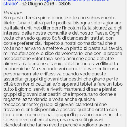
strade"
- 12 Giugno 2016 - 08:06
Profughi
Su questo tema spinoso non esiste uno schieramento
di
etro l'una o l'altra parte politica, bisogna solo ragionare
da italiani uniti nel
di
fendere l'incolumità, la sicurezza e gli
interessi della nostra comunità e del nostro Paese. Ogni
volta che vedo questo 80%
di
clandestini trattati con
corsie preferenziali rispetto a nostri connazionali che a
volte non arrivano a mettere un piatto
di
pasta sul tavolo,
mi imbufalisco; e lo
di
co da volontario, che con la propria
associazione volontaria, sono anni che dona detratte
alimentari a persone e famiglie italiane in gravi
di
fficoltà
economiche. Ma secondo voi come si deve sentire una
persona normale e riflessiva quando vede queste
assur
di
tà: gruppi
di
giovani clandestini che girano per le
città con fior
di
cellulari e/o apparati tablet a fare un tubo
tutto il giorno, serviti e riveriti mantenuti
di
sana pianta;
gruppi
di
giovani clandestini che importunano donne e
ragazze, azzardando a volte anche qualche
toccacciamento; gruppi
di
giovani clandestini che
trovano clienti
di
sponibili a passare qualche oretta con
loro donne connazionali; gruppi
di
giovani clandestini che
spesso e volentieri rubano; una marea
di
giovani
clandestini che fanno rivolte perchè vogliono avere