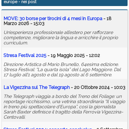
europe
- nei post
Calendario
MOVE: 30 borse per tirocini di 4 mesi in Europa
- 18
Annunci
Marzo 2026 - 15:03
Un’esperienza professionale all’estero per rafforzare
competenze, migliorare la lingua e arricchire il proprio
curriculum.
Stresa Festival 2025
- 19 Maggio 2025 - 12:02
Direzione Artistica di Mario Brunello, 64esima edizione.
Stresa Festival: “La quarta isola” del Lago Maggiore. Dal
17 luglio all’1 agosto e dal 19 agosto al 6 settembre.
La Vigezzina sul The Telegraph
- 20 Ottobre 2024 - 10:03
The Telegraph viaggia a bordo del Treno del Foliage: un
reportage ricchissimo, una vetrina straordinaria “Il viaggio
in treno più spettacolare d'Europa”, così la giornalista
Sarah Baxter definisce il tragitto della Ferrovia Vigezzina-
Centovalli.