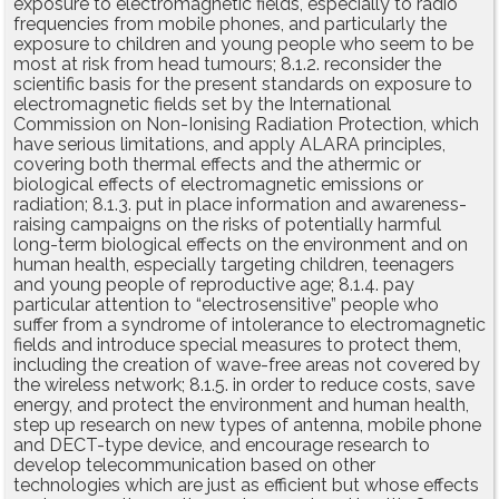
exposure to electromagnetic fields, especially to radio
frequencies from mobile phones, and particularly the
exposure to children and young people who seem to be
most at risk from head tumours; 8.1.2. reconsider the
scientific basis for the present standards on exposure to
electromagnetic fields set by the International
Commission on Non-Ionising Radiation Protection, which
have serious limitations, and apply ALARA principles,
covering both thermal effects and the athermic or
biological effects of electromagnetic emissions or
radiation; 8.1.3. put in place information and awareness-
raising campaigns on the risks of potentially harmful
long-term biological effects on the environment and on
human health, especially targeting children, teenagers
and young people of reproductive age; 8.1.4. pay
particular attention to “electrosensitive” people who
suffer from a syndrome of intolerance to electromagnetic
fields and introduce special measures to protect them,
including the creation of wave-free areas not covered by
the wireless network; 8.1.5. in order to reduce costs, save
energy, and protect the environment and human health,
step up research on new types of antenna, mobile phone
and DECT-type device, and encourage research to
develop telecommunication based on other
technologies which are just as efficient but whose effects