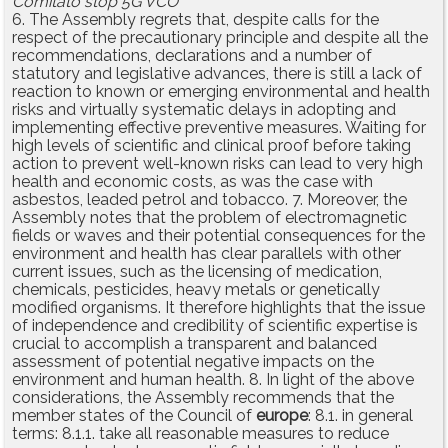
Comitato stop 5G VCO
6. The Assembly regrets that, despite calls for the
respect of the precautionary principle and despite all the
recommendations, declarations and a number of
statutory and legislative advances, there is still a lack of
reaction to known or emerging environmental and health
risks and virtually systematic delays in adopting and
implementing effective preventive measures. Waiting for
high levels of scientific and clinical proof before taking
action to prevent well-known risks can lead to very high
health and economic costs, as was the case with
asbestos, leaded petrol and tobacco. 7. Moreover, the
Assembly notes that the problem of electromagnetic
fields or waves and their potential consequences for the
environment and health has clear parallels with other
current issues, such as the licensing of medication,
chemicals, pesticides, heavy metals or genetically
modified organisms. It therefore highlights that the issue
of independence and credibility of scientific expertise is
crucial to accomplish a transparent and balanced
assessment of potential negative impacts on the
environment and human health. 8. In light of the above
considerations, the Assembly recommends that the
member states of the Council of
europe
: 8.1. in general
terms: 8.1.1. take all reasonable measures to reduce