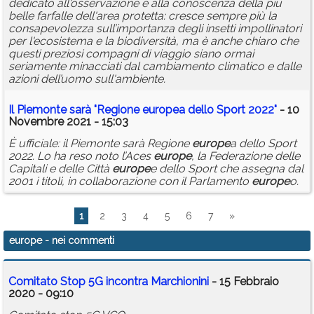
dedicato all'osservazione e alla conoscenza della più
belle farfalle dell'area protetta: cresce sempre più la
consapevolezza sull’importanza degli insetti impollinatori
per l'ecosistema e la biodiversità, ma è anche chiaro che
questi preziosi compagni di viaggio siano ormai
seriamente minacciati dal cambiamento climatico e dalle
azioni dell’uomo sull'ambiente.
Il Piemonte sarà "Regione
europe
a dello Sport 2022"
- 10
Novembre 2021 - 15:03
È ufficiale: il Piemonte sarà Regione
europe
a dello Sport
2022. Lo ha reso noto l’Aces
europe
, la Federazione delle
Capitali e delle Città
europe
e dello Sport che assegna dal
2001 i titoli, in collaborazione con il Parlamento
europe
o.
1
2
3
4
5
6
7
»
europe
- nei commenti
Comitato Stop 5G incontra Marchionini
- 15 Febbraio
2020 - 09:10