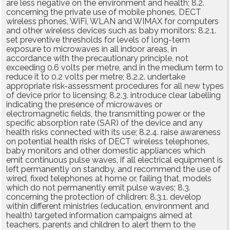
are less negative on the environment and health; 8.2.
concerning the private use of mobile phones, DECT
wireless phones, WiFi, WLAN and WIMAX for computers
and other wireless devices such as baby monitors: 8.2.1.
set preventive thresholds for levels of long-term
exposure to microwaves in all indoor areas, in
accordance with the precautionary principle, not
exceeding 0.6 volts per metre, and in the medium term to
reduce it to 0.2 volts per metre; 8.2.2. undertake
appropriate risk-assessment procedures for all new types
of device prior to licensing; 8.2.3. introduce clear labelling
indicating the presence of microwaves or
electromagnetic fields, the transmitting power or the
specific absorption rate (SAR) of the device and any
health risks connected with its use; 8.2.4. raise awareness
on potential health risks of DECT wireless telephones,
baby monitors and other domestic appliances which
emit continuous pulse waves, if all electrical equipment is
left permanently on standby, and recommend the use of
wired, fixed telephones at home or, failing that, models
which do not permanently emit pulse waves; 8.3.
concerning the protection of children: 8.3.1. develop
within different ministries (education, environment and
health) targeted information campaigns aimed at
teachers, parents and children to alert them to the