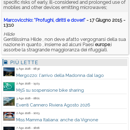
specific risks of early, ill-considered and prolonged use of
mobiles and other devices emitting microwaves;
Marcovicchio: "Profughi, diritti e doveri"
- 17 Giugno 2015 -
13:10
Hilde
Gentilissima Hilde , non deve afatto vergognarsi della sua
nazione in quanto , insieme ad alcuni Paesi
europe
,i
assorbe la stragrande maggioranza dei rifuggiati.
PIÙ LETTE
9 Ago 2026 - 08:30
Mergozzo: l'arrivo della Madonna dal lago
2 Ago 2026 - 15:03
M5S su sospensione bike sharing
3 Ago 2026 - 08:01
Eventi Cannero Riviera Agosto 2026
2 Ago 2026 - 10:03
Miss Mamma Italiana: anche da Vignone
7 Ago 2026 - 18:06