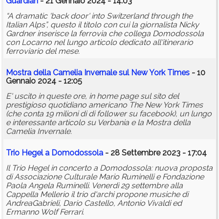
Guardian
- 21 Gennaio 2024 - 14:03
“A dramatic 'back door' into Switzerland through the
Italian Alps”, questo il titolo con cui la giornalista Nicky
Gardner inserisce la ferrovia che collega Domodossola
con Locarno nel lungo articolo dedicato all'itinerario
ferroviario del mese.
Mostra della Camelia Invernale sul New York Times
- 10
Gennaio 2024 - 12:05
E' uscito in queste ore, in home page sul sito del
prestigioso quotidiano americano The New York Times
(che conta 19 milioni di di follower su facebook), un lungo
e interessante articolo su Verbania e la Mostra della
Camelia Invernale.
Trio Hegel a Domodossola
- 28 Settembre 2023 - 17:04
Il Trio Hegel in concerto a Domodossola: nuova proposta
di Associazione Culturale Mario Ruminelli e Fondazione
Paola Angela Ruminelli. Venerdì 29 settembre alla
Cappella Mellerio il trio d'archi propone musiche di
AndreaGabrieli, Dario Castello, Antonio Vivaldi ed
Ermanno Wolf Ferrari.