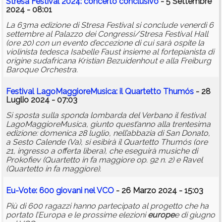
Stresa Festival 2024: concerto conclusivo
- 5 Settembre
2024 - 08:01
La 63ma edizione di Stresa Festival si conclude venerdì 6
settembre al Palazzo dei Congressi/Stresa Festival Hall
(ore 20) con un evento d’eccezione di cui sarà ospite la
violinista tedesca Isabelle Faust insieme al fortepianista di
origine sudafricana Kristian Bezuidenhout e alla Freiburg
Baroque Orchestra.
Festival LagoMaggioreMusica: il Quartetto Thumós
- 28
Luglio 2024 - 07:03
Si sposta sulla sponda lombarda del Verbano il festival
LagoMaggioreMusica, giunto quest’anno alla trentesima
edizione: domenica 28 luglio, nell’abbazia di San Donato,
a Sesto Calende (Va), si esibirà il Quartetto Thumós (ore
21, ingresso a offerta libera), che eseguirà musiche di
Prokofiev (Quartetto in fa maggiore op. 92 n. 2) e Ravel
(Quartetto in fa maggiore).
Eu-Vote: 600 giovani nel VCO
- 26 Marzo 2024 - 15:03
Più di 600 ragazzi hanno partecipato al progetto che ha
portato l’Europa e le prossime elezioni
europe
e di giugno