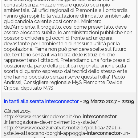
contrasti senza mezze misure questo scempio
ambientale. Gli uffici regionali di Piemonte e Lombardia
hanno già respinto la valutazione di impatto ambientale
giudicandola carente così come il Ministero
dell'Ambiente. Il progetto, così come presentato, deve
essere bloccato subito, le amministrazioni pubbliche non
possono chiudere gli occhi di fronte ad un'opera
devastante per l'ambiente e di nessuna utilità per la
popolazione. Terna non può prendere scelte sul futuro
del territorio senza il via libera delle istituzioni che
rappresentano i cittadini. Pretendiamo una forte presa di
posizione da parte della politica regionale, anche sulla
scorta di quanto espresso dai tecnici dello stesso ente
che hanno bocciato senza riserve questa follia". Paolo
Andrissi, Consigliere regionale M5S Piemonte Davide
Crippa, deputato M5S
In tanti alla serata Interconnector
- 29 Marzo 2017 - 22:09
Già nel 2015
http://www.massimoderosa.it/no-
interconnector
-
linterrogazione-del-movimento-5-stelle/
http://www.vcoazzurratv.it/notizie/politica/2291-i-
5stelle-attaccano-borghi-appoggia-
interconnector
-un-