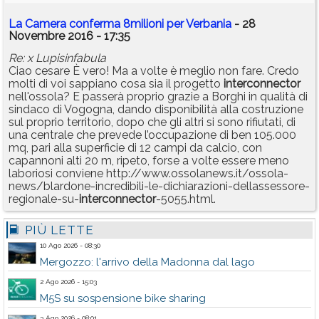
La Camera conferma 8milioni per Verbania
- 28
Novembre 2016 - 17:35
Re: x Lupisinfabula
Ciao cesare È vero! Ma a volte è meglio non fare. Credo
molti di voi sappiano cosa sia il progetto
interconnector
nell'ossola? E passerà proprio grazie a Borghi in qualità di
sindaco di Vogogna, dando disponibilità alla costruzione
sul proprio territorio, dopo che gli altri si sono rifiutati, di
una centrale che prevede l’occupazione di ben 105.000
mq, pari alla superficie di 12 campi da calcio, con
capannoni alti 20 m, ripeto, forse a volte essere meno
laboriosi conviene http://www.ossolanews.it/ossola-
news/blardone-incredibili-le-dichiarazioni-dellassessore-
regionale-su-
interconnector
-5055.html.
PIÙ LETTE
10 Ago 2026 - 08:30
Mergozzo: l'arrivo della Madonna dal lago
2 Ago 2026 - 15:03
M5S su sospensione bike sharing
3 Ago 2026 - 08:01