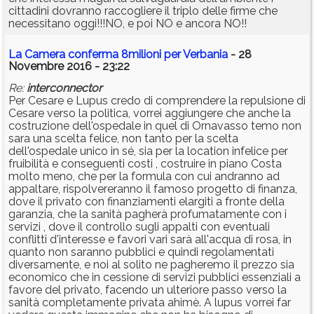
cittadini dovranno raccogliere il triplo delle firme che
necessitano oggi!!!NO, e poi NO e ancora NO!!
La Camera conferma 8milioni per Verbania
- 28
Novembre 2016 - 23:22
Re:
interconnector
Per Cesare e Lupus credo di comprendere la repulsione di
Cesare verso la politica, vorrei aggiungere che anche la
costruzione dell'ospedale in quel di Ornavasso temo non
sara una scelta felice, non tanto per la scelta
dell'ospedale unico in sé, sia per la location infelice per
fruibilità e conseguenti costi , costruire in piano Costa
molto meno, che per la formula con cui andranno ad
appaltare, rispolvereranno il famoso progetto di finanza,
dove il privato con finanziamenti elargiti a fronte della
garanzia, che la sanità pagherà profumatamente con i
servizi , dove il controllo sugli appalti con eventuali
conflitti d'interesse e favori vari sarà all'acqua di rosa, in
quanto non saranno pubblici e quindi regolamentati
diversamente, e noi al solito ne pagheremo il prezzo sia
economico che in cessione di servizi pubblici essenziali a
favore del privato, facendo un ulteriore passo verso la
sanità completamente privata ahimè. A lupus vorrei far