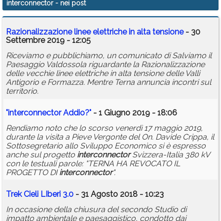
interconnector
- nei post
Calendario
Razionalizzazione linee elettriche in alta tensione
- 30
Annunci
Settembre 2019 - 12:05
Riceviamo e pubblichiamo, un comunicato di Salviamo il
Paesaggio Valdossola riguardante la Razionalizzazione
delle vecchie linee elettriche in alta tensione delle Valli
Antigorio e Formazza. Mentre Terna annuncia incontri sul
territorio.
"
interconnector
Addio?"
- 1 Giugno 2019 - 18:06
Rendiamo noto che lo scorso venerdì 17 maggio 2019,
durante la visita a Pieve Vergonte del On. Davide Crippa, il
Sottosegretario allo Sviluppo Economico si è espresso
anche sul progetto
interconnector
Svizzera-Italia 380 kV
con le testuali parole: "TERNA HA REVOCATO IL
PROGETTO DI
interconnector
".
Trek Cieli LIberi 3.0
- 31 Agosto 2018 - 10:23
In occasione della chiusura del secondo Studio di
impatto ambientale e paesaggistico, condotto dai