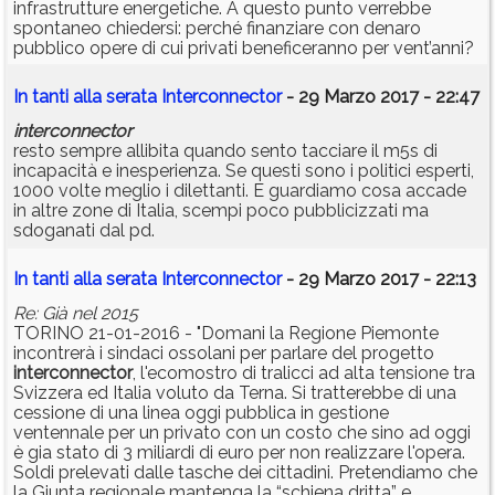
infrastrutture energetiche. A questo punto verrebbe
spontaneo chiedersi: perché finanziare con denaro
pubblico opere di cui privati beneficeranno per vent’anni?
In tanti alla serata Interconnector
- 29 Marzo 2017 - 22:47
interconnector
resto sempre allibita quando sento tacciare il m5s di
incapacità e inesperienza. Se questi sono i politici esperti,
1000 volte meglio i dilettanti. E guardiamo cosa accade
in altre zone di Italia, scempi poco pubblicizzati ma
sdoganati dal pd.
In tanti alla serata Interconnector
- 29 Marzo 2017 - 22:13
Re: Già nel 2015
TORINO 21-01-2016 - "Domani la Regione Piemonte
incontrerà i sindaci ossolani per parlare del progetto
interconnector
, l'ecomostro di tralicci ad alta tensione tra
Svizzera ed Italia voluto da Terna. Si tratterebbe di una
cessione di una linea oggi pubblica in gestione
ventennale per un privato con un costo che sino ad oggi
è gia stato di 3 miliardi di euro per non realizzare l'opera.
Soldi prelevati dalle tasche dei cittadini. Pretendiamo che
la Giunta regionale mantenga la “schiena dritta” e