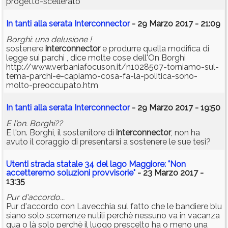
progetto-scellerato
In tanti alla serata Interconnector
- 29 Marzo 2017 - 21:09
Borghi: una delusione !
sostenere
interconnector
e produrre quella modifica di
legge sui parchi , dice molte cose dell'On Borghi
http://www.verbaniafocuson.it/n1028507-torniamo-sul-
tema-parchi-e-capiamo-cosa-fa-la-politica-sono-
molto-preoccupato.htm
In tanti alla serata Interconnector
- 29 Marzo 2017 - 19:50
E l'on. Borghi??
E l'on. Borghi, il sostenitore di
interconnector
, non ha
avuto il coraggio di presentarsi a sostenere le sue tesi?
Utenti strada statale 34 del lago Maggiore: "Non
accetteremo soluzioni provvisorie"
- 23 Marzo 2017 -
13:35
Pur d'accordo...
Pur d'accordo con Lavecchia sul fatto che le bandiere blu
siano solo scemenze nutili perchè nessuno va in vacanza
qua o là solo perchè il luogo prescelto ha o meno una