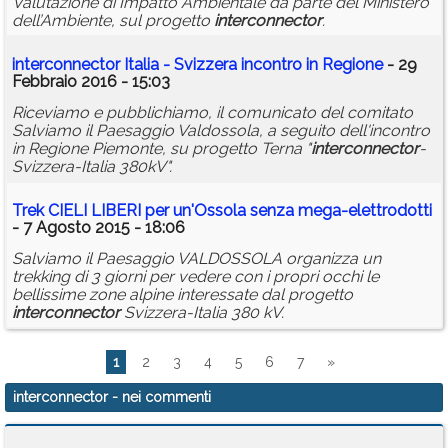
Valutazione di Impatto Ambientale da parte del Ministero
dell’Ambiente, sul progetto
interconnector
.
interconnector
Italia - Svizzera incontro in Regione
- 29
Febbraio 2016 - 15:03
Riceviamo e pubblichiamo, il comunicato del comitato
Salviamo il Paesaggio Valdossola, a seguito dell'incontro
in Regione Piemonte, su progetto Terna "
interconnector
-
Svizzera-Italia 380kV".
Trek CIELI LIBERI per un'Ossola senza mega-elettrodotti
- 7 Agosto 2015 - 18:06
Salviamo il Paesaggio VALDOSSOLA organizza un
trekking di 3 giorni per vedere con i propri occhi le
bellissime zone alpine interessate dal progetto
interconnector
Svizzera-Italia 380 kV.
1
2
3
4
5
6
7
»
interconnector
- nei commenti