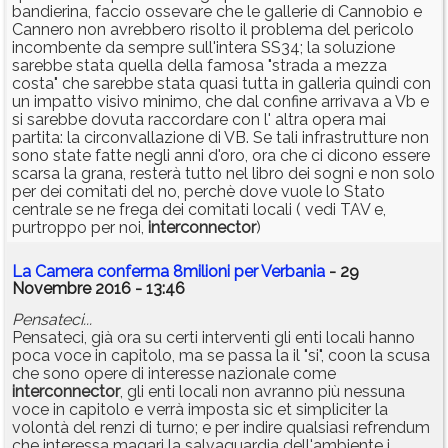
bandierina, faccio ossevare che le gallerie di Cannobio e
Cannero non avrebbero risolto il problema del pericolo
incombente da sempre sull'intera SS34; la soluzione
sarebbe stata quella della famosa "strada a mezza
costa" che sarebbe stata quasi tutta in galleria quindi con
un impatto visivo minimo, che dal confine arrivava a Vb e
si sarebbe dovuta raccordare con l' altra opera mai
partita: la circonvallazione di VB. Se tali infrastrutture non
sono state fatte negli anni d'oro, ora che ci dicono essere
scarsa la grana, resterà tutto nel libro dei sogni e non solo
per dei comitati del no, perchè dove vuole lo Stato
centrale se ne frega dei comitati locali ( vedi TAV e,
purtroppo per noi,
interconnector
)
La Camera conferma 8milioni per Verbania
- 29
Novembre 2016 - 13:46
Pensateci...
Pensateci, già ora su certi interventi gli enti locali hanno
poca voce in capitolo, ma se passa la il "si", coon la scusa
che sono opere di interesse nazionale come
interconnector
, gli enti locali non avranno più nessuna
voce in capitolo e verrà imposta sic et simpliciter la
volontà del renzi di turno; e per indire qualsiasi refrendum
che interessa magari la salvaguardia dell'ambiente i