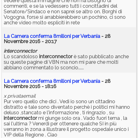
vedere questa immagine che non ha bisogno di
commenti, e se la vedessero tutti i concittadini del
Senatore/Sindaco e non saprei se altro on. Borghi di
Vogogna, forse si arrabbierebbero un pochino, ci sono
anche video molto espliciti in rete
La Camera conferma 8milioni per Verbania
- 28
Novembre 2016 - 20:17
interconnector
Lo scandoloso
interconnector
è sato pubblicato anche
su queste pagine di VBN ma non mi pare che molti
abbiano commentato lo sconcio......
La Camera conferma 8milioni per Verbania
- 28
Novembre 2016 - 18:16
x privataemail
Pur vero quello che dici . Vedi io sono un cittadino
distratto e tale sono diventato perchè i politici mi hanno
deluso ,stancato e l'informazione , ti ringrazio , su
interconnector
mi giunge solo ora . Vado fuori tema , la
sai l'ultima ? Venerdì per ottenere qualche SI in più
verranno in zona a illustrare il progetto ospedale unico i
VIP della Regione . Ciao