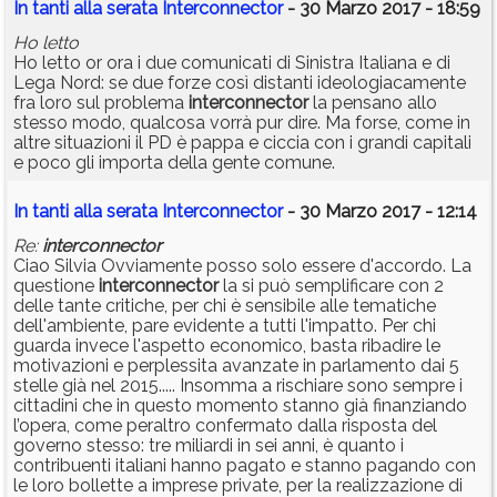
In tanti alla serata Interconnector
- 30 Marzo 2017 - 18:59
Ho letto
Ho letto or ora i due comunicati di Sinistra Italiana e di
Lega Nord: se due forze così distanti ideologiacamente
fra loro sul problema
interconnector
la pensano allo
stesso modo, qualcosa vorrà pur dire. Ma forse, come in
altre situazioni il PD è pappa e ciccia con i grandi capitali
e poco gli importa della gente comune.
In tanti alla serata Interconnector
- 30 Marzo 2017 - 12:14
Re:
interconnector
Ciao Silvia Ovviamente posso solo essere d'accordo. La
questione
interconnector
la si può semplificare con 2
delle tante critiche, per chi è sensibile alle tematiche
dell'ambiente, pare evidente a tutti l'impatto. Per chi
guarda invece l'aspetto economico, basta ribadire le
motivazioni e perplessita avanzate in parlamento dai 5
stelle già nel 2015..... Insomma a rischiare sono sempre i
cittadini che in questo momento stanno già finanziando
l’opera, come peraltro confermato dalla risposta del
governo stesso: tre miliardi in sei anni, è quanto i
contribuenti italiani hanno pagato e stanno pagando con
le loro bollette a imprese private, per la realizzazione di