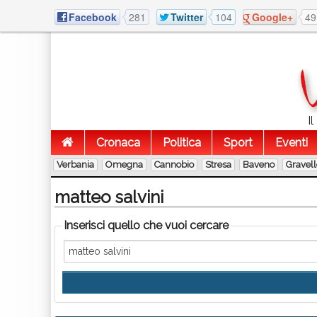
Facebook
281
Twitter
104
Google+
49
I
Cronaca
Politica
Sport
Eventi
Verbania
Omegna
Cannobio
Stresa
Baveno
Gravel
matteo salvini
Inserisci quello che vuoi cercare