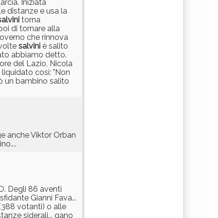
arcia. Iniziata
e distanze e usa la
salvini
torna
i di tornare alla
 governo che rinnova
 volte
salvini
è salito
enato abbiamo detto.
ore del Lazio, Nicola
liquidato così: "Non
ò un bambino salito
ge anche Viktor Orban
o....
O. Degli 86 aventi
sfidante Gianni Fava...
388 votanti) o alle
tanze siderali... gano