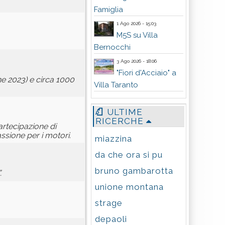
Famiglia
1 Ago 2026 - 15:03
M5S su Villa
Bernocchi
3 Ago 2026 - 18:06
"Fiori d'Acciaio" a
ne 2023) e circa 1000
Villa Taranto
ULTIME
RICERCHE
artecipazione di
assione per i motori.
miazzina
da che ora si pu
bruno gambarotta
.
unione montana
strage
depaoli