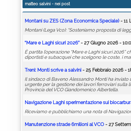
matteo salvini
- nei post
Montani su ZES (Zona Economica Speciale)
- 11 
Montani (Lega Vco): “Sosteniamo proposta di legg
“Mare e Laghi sicuri 2026”
- 27 Giugno 2026 - 10:
È partita l’operazione “Mare e Laghi sicuri 2026” c
diportisti e subacquei che scelgono le coste, i mari 
Treni: Monti scrive a
salvini
- 25 Febbraio 2026 - 1
Il sindaco di Baveno Alessandro Monti ha inviato u
urgente per la gestione dei lavori ferroviari sull
Provincia del VCO Giandomenico Albertella.
Navigazione Laghi sperimentazione sui biocarbur
Riceviamo e pubblichiamo una nota di Navigazione L
Manutenzione strade 6milioni al VCO
- 27 Settem