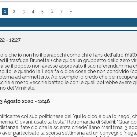
1
2
3
4
5
6
7
»
22 - 12:27
atto è che io non ho il paraocchi come chi è fans dell'altro
matt
lui ed il trasfuga Brunetta!) che guida un gruppetto dello zero vi
olitica se il popolo non avesse approvato il suo referendum ma c
solito, e quando la Lega fa o dice cose che non condivido (
oblema ad ammetterlo. Ad esempio io credo che per recuperar
hie e meno vecchie battaglie con le quali potrebbe avere gioc
ino del Viminale.
3 Agosto 2020 - 12:46
liticante col suo politichese del "qui lo dico e qua lo nego", 
herina. Giovani, usate la testa" Retromarcia di
salvini
: "Quando
a distanza, fate ciò che la scienza chiede" ilano Marittima, 3 a
 aver partecipato la scorsa settimana ad un convegno 'negaz