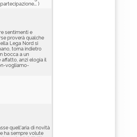
 partecipazione... )
e sentimenti e
orse proverà qualche
della Lega Nord si
mano, torna indietro
 in bocca a un
ffatto, anzi elogia il
non-vogliamo-
se quell'aria di novità
 le ha sempre volute