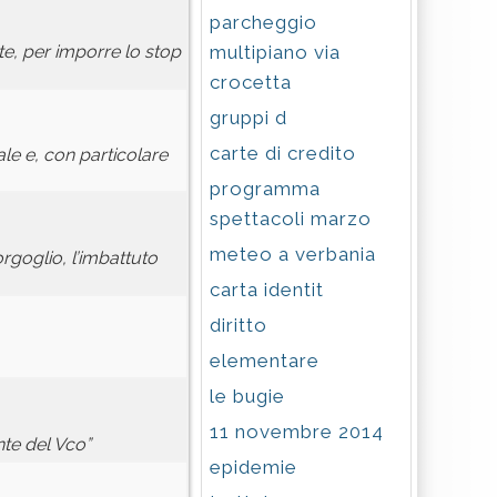
parcheggio
multipiano via
e, per imporre lo stop
crocetta
gruppi d
carte di credito
ale e, con particolare
programma
spettacoli marzo
meteo a verbania
rgoglio, l’imbattuto
carta identit
diritto
elementare
le bugie
11 novembre 2014
nte del Vco”
epidemie