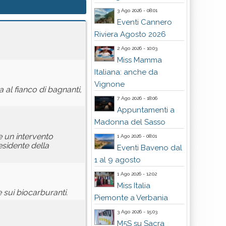
3 Ago 2026 - 08:01
Eventi Cannero
Riviera Agosto 2026
2 Ago 2026 - 10:03
Miss Mamma
Italiana: anche da
Vignone
 al fianco di bagnanti,
7 Ago 2026 - 18:06
Appuntamenti a
Madonna del Sasso
e un intervento
1 Ago 2026 - 08:01
esidente della
Eventi Baveno dal
1 al 9 agosto
1 Ago 2026 - 12:02
Miss Italia
 sui biocarburanti.
Piemonte a Verbania
3 Ago 2026 - 15:03
M5S su Sacra