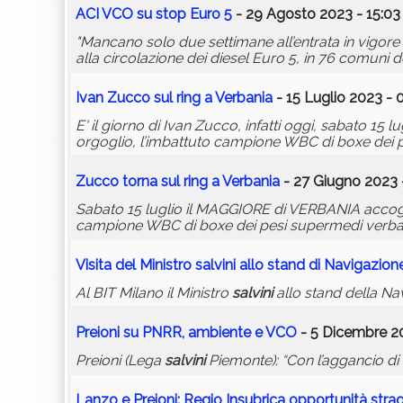
ACI VCO su stop Euro 5
- 29 Agosto 2023 - 15:03
"Mancano solo due settimane all’entrata in vigor
alla circolazione dei diesel Euro 5, in 76 comuni d
Ivan Zucco sul ring a Verbania
- 15 Luglio 2023 - 
E' il giorno di Ivan Zucco, infatti oggi, sabato 15 
orgoglio, l’imbattuto campione WBC di boxe dei 
Zucco torna sul ring a Verbania
- 27 Giugno 2023 
Sabato 15 luglio il MAGGIORE di VERBANIA accoglie
campione WBC di boxe dei pesi supermedi verb
Visita del Ministro
salvini
allo stand di Navigazion
Al BIT Milano il Ministro
salvini
allo stand della Na
Preioni su PNRR, ambiente e VCO
- 5 Dicembre 20
Preioni (Lega
salvini
Piemonte): “Con l’aggancio di u
Lanzo e Preioni: Regio Insubrica opportunità strao