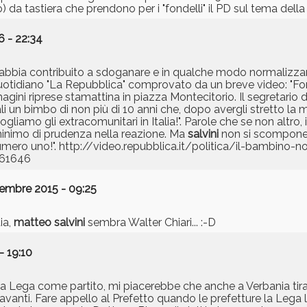
lo) da tastiera che prendono per i "fondelli" il PD sul tema della
 - 22:34
abbia contribuito a sdoganare e in qualche modo normalizzar
 quotidiano "La Repubblica" comprovato da un breve video: "F
gini riprese stamattina in piazza Montecitorio. Il segretario 
uali un bimbo di non più di 10 anni che, dopo avergli stretto la 
vogliamo gli extracomunitari in Italia!". Parole che se non altro,
minimo di prudenza nella reazione. Ma
salvini
non si scompone a
"Numero uno!". http://video.repubblica.it/politica/il-bambino-
261646
tembre 2015 - 09:25
ia,
matteo
salvini
sembra Walter Chiari... :-D
- 19:10
la Lega come partito, mi piacerebbe che anche a Verbania tiras
vanti. Fare appello al Prefetto quando le prefetture la Lega