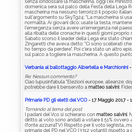
senza iondossare la mascherina, oggi l'ex ministro
domenica sera sul palco della Festa della Lega R
mascherina ma nessuno terrorizzi il popolo italia
sull'argomento su SkyTg24: "La mascherina si usa q
normalità. Ai giovani dico: usate la testa, manten
l'emergenza senza avere un'emergenza nel paese e 
alla ribalta delle cronache in questi giorni propr
Sabato scorso il leader della Lega era stato chia
Zingaretti che aveva detto: "Ci sono scellerati ch
ho tempo da perdere". Poi c'era stato un altro e
sul palco a togliere la mascherina. A questo punto
Verbania al ballottaggio Albertella e Marchionini
-
Re: Nessun commento?
Ciao lupusinfabula "Elezioni europee, alleanze: 
potrebbe dare il benservito a
matteo
salvini
: Fide
Primarie PD gli eletti del VCO
- 17 Maggio 2017 - 
Tornando al tema del post
I padani del Vco si schierano con
matteo
salvini
. 
diritto al voto sono andati a votare il 51% ovvero 4
(fonte azzurraTV) Rispetto per il voto leghista..
primarie del PD nel VCO (3312 votanti) rispetto a q