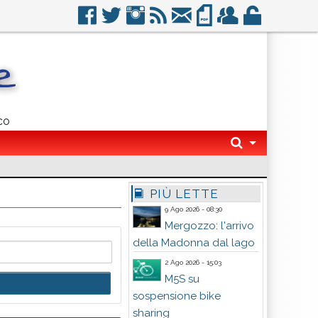
co
PIÙ LETTE
9 Ago 2026 - 08:30
Mergozzo: l'arrivo
della Madonna dal lago
2 Ago 2026 - 15:03
M5S su
sospensione bike
sharing