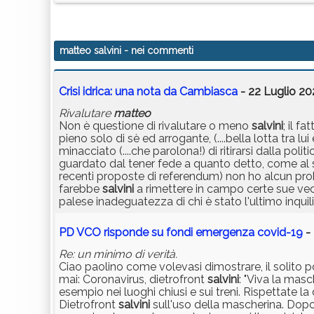
matteo salvini
- nei commenti
Crisi idrica: una nota da Cambiasca
- 22 Luglio 20
Rivalutare
matteo
Non è questione di rivalutare o meno
salvini
; il f
pieno solo di sè ed arrogante, (....bella lotta tra 
minacciato (....che parolona!) di ritirarsi dalla p
guardato dal tener fede a quanto detto, come al 
recenti proposte di referendum) non ho alcun pr
farebbe
salvini
a rimettere in campo certe sue vecc
palese inadeguatezza di chi è stato l'ultimo inquil
PD VCO risponde su fondi emergenza covid-19
- 
Re: un minimo di verità.
Ciao paolino come volevasi dimostrare, il solito po
mai: Coronavirus, dietrofront
salvini
: "Viva la masc
esempio nei luoghi chiusi e sui treni. Rispettate l
Dietrofront
salvini
sull'uso della mascherina. Dopo