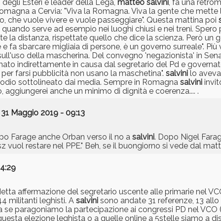
 degli Esteri e leader della Lega,
matteo
salvini
, fa una retrom
omagna a Cervia: "Viva la Romagna. Viva la gente che mette l
no, che vuole vivere e vuole passeggiare". Questa mattina poi
uando serve ad esempio nei luoghi chiusi e nei treni. Spero po
ete la distanza, rispettate quello che dice la scienza. Però un
fa sbarcare migliaia di persone, è un governo surreale". Più
io sull'uso della mascherina. Del convegno 'negazionista' in S
mato indirettamente in causa dal segretario del Pd e governat
e per farsi pubblicità non usano la maschetina".
salvini
lo aveva 
pisodio sottolineato dai media. Sempre in Romagna
salvini
invit
, aggiungerei anche un minimo di dignità e coerenza.... .
 31 Maggio 2019 - 09:13
dopo Farage anche Orban verso il no a
salvini
. Dopo Nigel Fara
sz vuol restare nel PPE." Beh, se il buongiorno si vede dal mattin
14:29
Netta affermazione del segretario uscente alle primarie nel VC
4 militanti leghisti. A
salvini
sono andate 31 referenze, 13 allo 
.ma se paragoniamo la partecipazione ai congressi PD nel VCO (
uesta elezione leghista o a quelle online a 5stelle siamo a dis