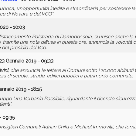
ubrica, un’opportunità inedita e straordinaria per sostenere 
nce di Novara e del VCO”.
020 - 10:03
l distaccamento Polstrada di Domodossola, si unisce anche la 
tramite una nota diffusa in queste ore, annuncia la volontà di
del presidio del Vco.
23 Gennaio 2019 - 09:33
lvini
, che annuncia le lettere ai Comuni sotto i 20.000 abitanti 
zza di scuole, strade, edifici pubblici e patrimonio comunale.
ennaio 2019 - 18:15
o Una Verbania Possibile, riguardante il decreto sicurezza e
enti".
- 09:35
iglieri Comunali Adrian Chifu e Michael Immovilli, che torna