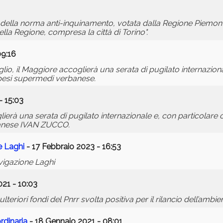
e della norma anti-inquinamento, votata dalla Regione Piemont
ella Regione, compresa la città di Torino".
09:16
luglio, il Maggiore accoglierà una serata di pugilato internazion
pesi supermedi verbanese.
- 15:03
rà una serata di pugilato internazionale e, con particolare o
anese IVAN ZUCCO.
e Laghi
- 17 Febbraio 2023 - 16:53
vigazione Laghi
21 - 10:03
lteriori fondi del Pnrr svolta positiva per il rilancio dell’ambie
rdinaria
- 18 Gennaio 2021 - 08:01