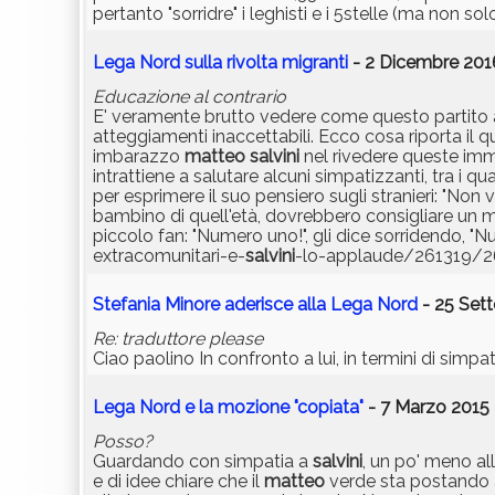
pertanto "sorridre" i leghisti e i 5stelle (ma non so
Lega Nord sulla rivolta migranti
- 2 Dicembre 2016
Educazione al contrario
E' veramente brutto vedere come questo partito 
atteggiamenti inaccettabili. Ecco cosa riporta il
imbarazzo
matteo
salvini
nel rivedere queste imma
intrattiene a salutare alcuni simpatizzanti, tra i q
per esprimere il suo pensiero sugli stranieri: "Non 
bambino di quell'età, dovrebbero consigliare un 
piccolo fan: "Numero uno!", gli dice sorridendo, 
extracomunitari-e-
salvini
-lo-applaude/261319/
Stefania Minore aderisce alla Lega Nord
- 25 Set
Re: traduttore please
Ciao paolino In confronto a lui, in termini di simpat
Lega Nord e la mozione "copiata"
- 7 Marzo 2015 
Posso?
Guardando con simpatia a
salvini
, un po' meno al
e di idee chiare che il
matteo
verde sta postando a