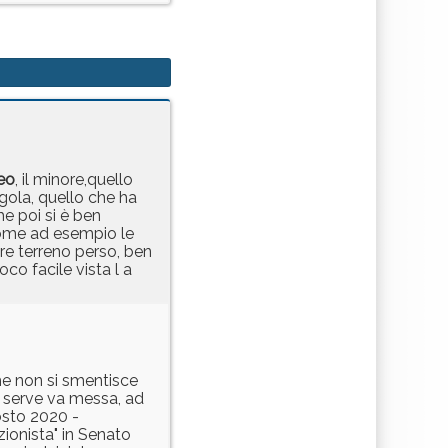
eo
, il minore,quello
rgola, quello che ha
he poi si è ben
come ad esempio le
e terreno perso, ben
o facile vista l a
che non si smentisce
 serve va messa, ad
gosto 2020 -
ionista" in Senato