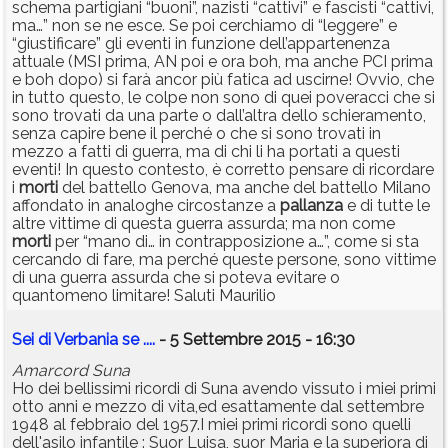
schema partigiani “buoni”, nazisti “cattivi” e fascisti “cattivi,
ma…” non se ne esce. Se poi cerchiamo di “leggere” e
“giustificare” gli eventi in funzione dell’appartenenza
attuale (MSI prima, AN poi e ora boh, ma anche PCI prima
e boh dopo) si farà ancor più fatica ad uscirne! Ovvio, che
in tutto questo, le colpe non sono di quei poveracci che si
sono trovati da una parte o dall’altra dello schieramento,
senza capire bene il perché o che si sono trovati in
mezzo a fatti di guerra, ma di chi li ha portati a questi
eventi! In questo contesto, è corretto pensare di ricordare
i
morti
del battello Genova, ma anche del battello Milano
affondato in analoghe circostanze a
pallanza
e di tutte le
altre vittime di questa guerra assurda; ma non come
morti
per “mano di… in contrapposizione a…”, come si sta
cercando di fare, ma perché queste persone, sono vittime
di una guerra assurda che si poteva evitare o
quantomeno limitare! Saluti Maurilio
Sei di Verbania se ....
- 5 Settembre 2015 - 16:30
Amarcord Suna
Ho dei bellissimi ricordi di Suna avendo vissuto i miei primi
otto anni e mezzo di vita,ed esattamente dal settembre
1948 al febbraio del 1957.I miei primi ricordi sono quelli
dell'asilo infantile : Suor Luisa, suor Maria e la superiora di