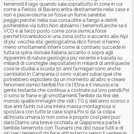
terremoti.Il lago quando sale,soprattutto in zone in cui
come a Feriolo di Baveno,entra direttamente nelle case e
non è piacevole,ma se fosse un fiume sarebbe
peggio,perché' nella sua corsa,oltre a fango e detriti
porterebbe via tutto.Non abbiamo i terremoti,anche se il
VCO è al terzo posto come zona sismica,forse
perché'trovanbdoci in una zona sotto e accanto alle Alpi
di piu' vecchia eta' geologica(ma dico forse) si hanno
meno smottamenti interni come al contrario succede in
tutta la spina dorsale italiana accanto o sopra agli
Appennini di natura geologica piu' recente e basata su
miliardi di conchiglie depositatesi in miliardi di anni(queste
cose le studiai a scuola 50 anni fa,magari sono anche
cambiate).In Campania ci sono vulcani subacquei che
potrebbero esplodere da un momento all'altro e creare
fenomeni sismici terribili.Poi c'è l'Etna e il Vesuvio,e la
gente testarda che continua a costruire sui loro pendii.Poi
ci sono le frane e gli smottamenti.Terribile da fine del
mondo quelle immagini che vidi l TG 5 dell'anno scorso o
due anni fa,inb cui una intera massa montagnosa si
spostava con tutte le case sopra.Poi si da' la colpa
all'incuria umana.Io non sorse è proprio così',pero'puo'
darsi.Diamo una breve occhiata al Giappone;a parte il
terribile terremoto con Tsunami che dist russe tutti e di
più',per i terremoti mi fece abbastanza senso il vedere le