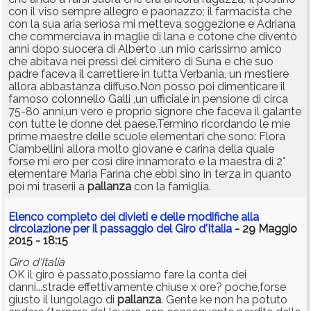
con il viso sempre allegro e paonazzo; il farmacista che
con la sua aria seriosa mi metteva soggezione e Adriana
che commerciava in maglie di lana e cotone che diventò
anni dopo suocera di Alberto ,un mio carissimo amico
che abitava nei pressi del cimitero di Suna e che suo
padre faceva il carrettiere in tutta Verbania, un mestiere
allora abbastanza diffuso.Non posso poi dimenticare il
famoso colonnello Galli ,un ufficiale in pensione di circa
75-80 anni,un vero e proprio signore che faceva il galante
con tutte le donne del paese.Termino ricordando le mie
prime maestre delle scuole elementari che sono: Flora
Ciambellini allora molto giovane e carina della quale
forse mi ero per così dire innamorato e la maestra di 2°
elementare Maria Farina che ebbi sino in terza in quanto
poi mi traserii a
pallanza
con la famiglia.
Elenco completo dei divieti e delle modifiche alla
circolazione per il passaggio del Giro d'Italia
- 29 Maggio
2015 - 18:15
Giro d'Italia
OK il giro è passato,possiamo fare la conta dei
danni...strade effettivamente chiuse x ore? poche,forse
giusto il lungolago di
pallanza
. Gente ke non ha potuto