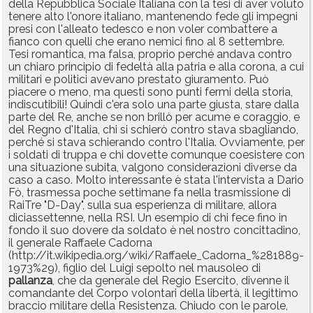
della Repubblica Sociale Italiana con la tesi di aver voluto
tenere alto l'onore italiano, mantenendo fede gli impegni
presi con l'alleato tedesco e non voler combattere a
fianco con quelli che erano nemici fino al 8 settembre.
Tesi romantica, ma falsa, proprio perché andava contro
un chiaro principio di fedeltà alla patria e alla corona, a cui
militari e politici avevano prestato giuramento. Può
piacere o meno, ma questi sono punti fermi della storia,
indiscutibili! Quindi c'era solo una parte giusta, stare dalla
parte del Re, anche se non brillò per acume e coraggio, e
del Regno d'Italia, chi si schierò contro stava sbagliando,
perché si stava schierando contro l'Italia. Ovviamente, per
i soldati di truppa e chi dovette comunque coesistere con
una situazione subita, valgono considerazioni diverse da
caso a caso. Molto interessante è stata l'intervista a Dario
Fò, trasmessa poche settimane fa nella trasmissione di
RaiTre "D-Day", sulla sua esperienza di militare, allora
diciassettenne, nella RSI. Un esempio di chi fece fino in
fondo il suo dovere da soldato è nel nostro concittadino,
il generale Raffaele Cadorna
(http://it.wikipedia.org/wiki/Raffaele_Cadorna_%281889-
1973%29), figlio del Luigi sepolto nel mausoleo di
pallanza
, che da generale del Regio Esercito, divenne il
comandante del Corpo volontari della libertà, il legittimo
braccio militare della Resistenza. Chiudo con le parole,