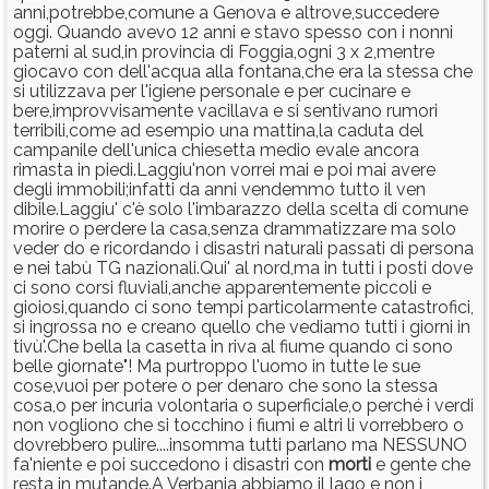
anni,potrebbe,comune a Genova e altrove,succedere
oggi. Quando avevo 12 anni e stavo spesso con i nonni
paterni al sud,in provincia di Foggia,ogni 3 x 2,mentre
giocavo con dell'acqua alla fontana,che era la stessa che
si utilizzava per l'igiene personale e per cucinare e
bere,improvvisamente vacillava e si sentivano rumori
terribili,come ad esempio una mattina,la caduta del
campanile dell'unica chiesetta medio evale ancora
rimasta in piedi.Laggiu'non vorrei mai e poi mai avere
degli immobili;infatti da anni vendemmo tutto il ven
dibile.Laggiu' c'è solo l'imbarazzo della scelta di comune
morire o perdere la casa,senza drammatizzare ma solo
veder do e ricordando i disastri naturali passati di persona
e nei tabù TG nazionali.Qui' al nord,ma in tutti i posti dove
ci sono corsi fluviali,anche apparentemente piccoli e
gioiosi,quando ci sono tempi particolarmente catastrofici,
si ingrossa no e creano quello che vediamo tutti i giorni in
tivù'.Che bella la casetta in riva al fiume quando ci sono
belle giornate"! Ma purtroppo l'uomo in tutte le sue
cose,vuoi per potere o per denaro che sono la stessa
cosa,o per incuria volontaria o superficiale,o perché i verdi
non vogliono che si tocchino i fiumi e altri li vorrebbero o
dovrebbero pulire....insomma tutti parlano ma NESSUNO
fa'niente e poi succedono i disastri con
morti
e gente che
resta in mutande.A Verbania abbiamo il lago e non i