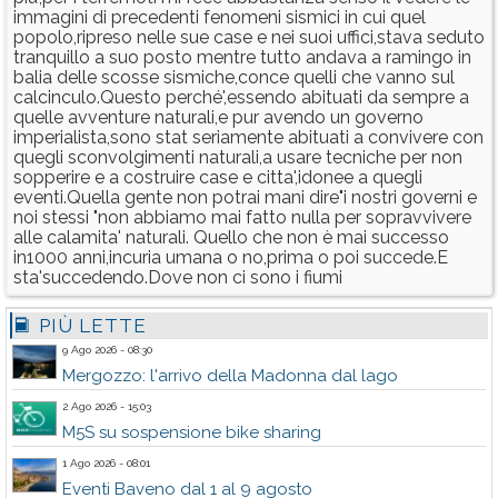
immagini di precedenti fenomeni sismici in cui quel
popolo,ripreso nelle sue case e nei suoi uffici,stava seduto
tranquillo a suo posto mentre tutto andava a ramingo in
balia delle scosse sismiche,conce quelli che vanno sul
calcinculo.Questo perché',essendo abituati da sempre a
quelle avventure naturali,e pur avendo un governo
imperialista,sono stat seriamente abituati a convivere con
quegli sconvolgimenti naturali,a usare tecniche per non
sopperire e a costruire case e citta',idonee a quegli
eventi.Quella gente non potrai mani dire"i nostri governi e
noi stessi "non abbiamo mai fatto nulla per sopravvivere
alle calamita' naturali. Quello che non è mai successo
in1000 anni,incuria umana o no,prima o poi succede.E
sta'succedendo.Dove non ci sono i fiumi
PIÙ LETTE
9 Ago 2026 - 08:30
Mergozzo: l'arrivo della Madonna dal lago
2 Ago 2026 - 15:03
M5S su sospensione bike sharing
1 Ago 2026 - 08:01
Eventi Baveno dal 1 al 9 agosto