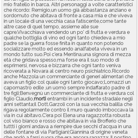
mio fratello in barca. Altri personaggi a volte caratteristici
che ricordo: Remigio,un uomo già abbastanza anziano e
sordomuto che abitava di fronte a casa mia e che viveva
in un locale di una vecchia casa fatiscente,come tante
altre case di quel tempo, assieme alle sue
capre.Vivacchiava vendendo un po' di frutta e verdura e
qualche bottiglia di vino ed ogni tanto chiedeva a mio
padre se la guerra fosse finita in quanto non potendo
socializzare molto ed essendo analfabeta viveva in un
mondo tutto suo.Poi c'era Mentina,una signora di mezza
età che gridava spesso,ma forse era il suo modo di
esprimersi, nervosa e bizzarra che ogni tanto veniva
ricoverata a Novara al centro neuro psichiatrico.Ricordo
anche Mazzola un commerciante di generi alimentari che
aveva un figlio col quale ogni tanto giocavo;Lomazzi un
capomastro edile ,un uomo sempre indaffarato padre di
tre figli;Benvegnù un commerciante di frutta e verdura col
figlio Claudio,
morti
entrambi in un incidente stradale negli
anni settanta;il Dott.Garzoli con la sua vecchia balilla che
rigava regolarmente contro il muro quando imboccava la
via in cui abitavo.C'era poi Elena una ragazzotta robusta
col viso bianco e rosso che abitava in via Brofferio che
tuttti i giorni andava a riempire due secchi d'acqua in una
delle fontane di via Partigiani;Giannina di origine veneta
che andò a farsi suora che era ancora ragazza; Il postino