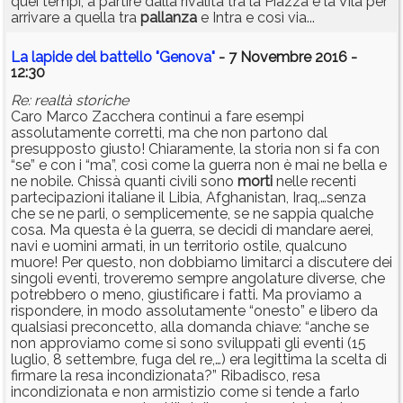
quei tempi, a partire dalla rivalità tra la Piazza e la Vila per
arrivare a quella tra
pallanza
e Intra e così via...
La lapide del battello "Genova"
- 7 Novembre 2016 -
12:30
Re: realtà storiche
Caro Marco Zacchera continui a fare esempi
assolutamente corretti, ma che non partono dal
presupposto giusto! Chiaramente, la storia non si fa con
“se” e con i “ma”, così come la guerra non è mai ne bella e
ne nobile. Chissà quanti civili sono
morti
nelle recenti
partecipazioni italiane il Libia, Afghanistan, Iraq,…senza
che se ne parli, o semplicemente, se ne sappia qualche
cosa. Ma questa è la guerra, se decidi di mandare aerei,
navi e uomini armati, in un territorio ostile, qualcuno
muore! Per questo, non dobbiamo limitarci a discutere dei
singoli eventi, troveremo sempre angolature diverse, che
potrebbero o meno, giustificare i fatti. Ma proviamo a
rispondere, in modo assolutamente “onesto” e libero da
qualsiasi preconcetto, alla domanda chiave: “anche se
non approviamo come si sono sviluppati gli eventi (15
luglio, 8 settembre, fuga del re,…) era legittima la scelta di
firmare la resa incondizionata?” Ribadisco, resa
incondizionata e non armistizio come si tende a farlo