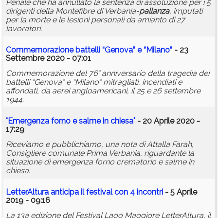
Penale che ha annullato la sentenza di assoluzione per i 5
dirigenti della Montefibre di Verbania-
pallanza
, imputati
per la morte e le lesioni personali da amianto di 27
lavoratori.
Commemorazione battelli “Genova” e “Milano”
- 23
Settembre 2020 - 07:01
Commemorazione del 76° anniversario della tragedia dei
battelli “Genova” e “Milano” mitragliati, incendiati e
affondati, da aerei angloamericani, il 25 e 26 settembre
1944.
"Emergenza forno e salme in chiesa"
- 20 Aprile 2020 -
17:29
Riceviamo e pubblichiamo, una nota di Attalla Farah,
Consigliere comunale Prima Verbania, riguardante la
situazione di emergenza forno crematorio e salme in
chiesa.
LetterAltura anticipa il festival con 4 incontri
- 5 Aprile
2019 - 09:16
La 13a edizione del Festival Lago Maggiore LetterAltura, il