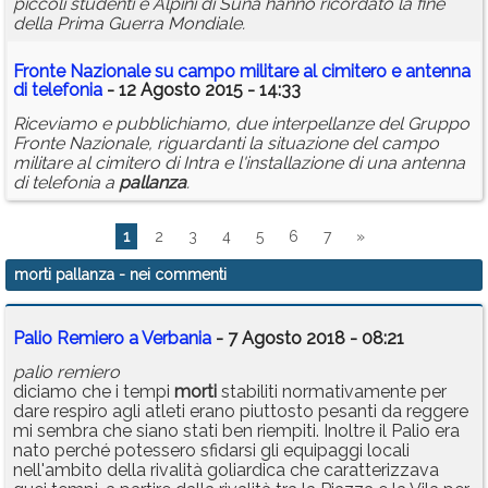
piccoli studenti e Alpini di Suna hanno ricordato la fine
della Prima Guerra Mondiale.
Fronte Nazionale su campo militare al cimitero e antenna
di telefonia
- 12 Agosto 2015 - 14:33
Riceviamo e pubblichiamo, due interpellanze del Gruppo
Fronte Nazionale, riguardanti la situazione del campo
militare al cimitero di Intra e l'installazione di una antenna
di telefonia a
pallanza
.
1
2
3
4
5
6
7
»
morti pallanza
- nei commenti
Palio Remiero a Verbania
- 7 Agosto 2018 - 08:21
palio remiero
diciamo che i tempi
morti
stabiliti normativamente per
dare respiro agli atleti erano piuttosto pesanti da reggere
mi sembra che siano stati ben riempiti. Inoltre il Palio era
nato perché potessero sfidarsi gli equipaggi locali
nell'ambito della rivalità goliardica che caratterizzava