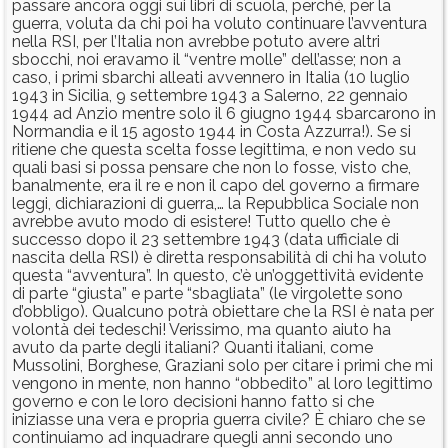
passare ancora oggi sui libri di scuola, perché, per la
guerra, voluta da chi poi ha voluto continuare l’avventura
nella RSI, per l’Italia non avrebbe potuto avere altri
sbocchi, noi eravamo il “ventre molle” dell’asse; non a
caso, i primi sbarchi alleati avvennero in Italia (10 luglio
1943 in Sicilia, 9 settembre 1943 a Salerno, 22 gennaio
1944 ad Anzio mentre solo il 6 giugno 1944 sbarcarono in
Normandia e il 15 agosto 1944 in Costa Azzurra!). Se si
ritiene che questa scelta fosse legittima, e non vedo su
quali basi si possa pensare che non lo fosse, visto che,
banalmente, era il re e non il capo del governo a firmare
leggi, dichiarazioni di guerra,… la Repubblica Sociale non
avrebbe avuto modo di esistere! Tutto quello che è
successo dopo il 23 settembre 1943 (data ufficiale di
nascita della RSI) è diretta responsabilità di chi ha voluto
questa “avventura”. In questo, c’è un’oggettività evidente
di parte “giusta” e parte “sbagliata” (le virgolette sono
d’obbligo). Qualcuno potrà obiettare che la RSI è nata per
volontà dei tedeschi! Verissimo, ma quanto aiuto ha
avuto da parte degli italiani? Quanti italiani, come
Mussolini, Borghese, Graziani solo per citare i primi che mi
vengono in mente, non hanno “obbedito” al loro legittimo
governo e con le loro decisioni hanno fatto si che
iniziasse una vera e propria guerra civile? È chiaro che se
continuiamo ad inquadrare quegli anni secondo uno