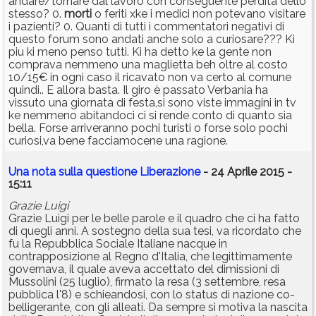
andare/tornare dal lavoro con conseguente perdita dello
stesso? 0.
morti
o feriti xke i medici non potevano visitare
i pazienti? 0. Quanti di tutti i commentatori negativi di
questo forum sono andati anche solo a curiosare??? Ki
piu ki meno penso tutti. Ki ha detto ke la gente non
comprava nemmeno una maglietta beh oltre al costo
10/15€ in ogni caso il ricavato non va certo al comune
quindi.. E allora basta. Il giro è passato Verbania ha
vissuto una giornata di festa,si sono viste immagini in tv
ke nemmeno abitandoci ci si rende conto di quanto sia
bella. Forse arriveranno pochi turisti o forse solo pochi
curiosi,va bene facciamocene una ragione.
Una nota sulla questione Liberazione
- 24 Aprile 2015 -
15:11
Grazie Luigi
Grazie Luigi per le belle parole e il quadro che ci ha fatto
di quegli anni. A sostegno della sua tesi, va ricordato che
fu la Repubblica Sociale Italiane nacque in
contrapposizione al Regno d'Italia, che legittimamente
governava, il quale aveva accettato del dimissioni di
Mussolini (25 luglio), firmato la resa (3 settembre, resa
pubblica l'8) e schieandosi, con lo status di nazione co-
belligerante, con gli alleati. Da sempre si motiva la nascita