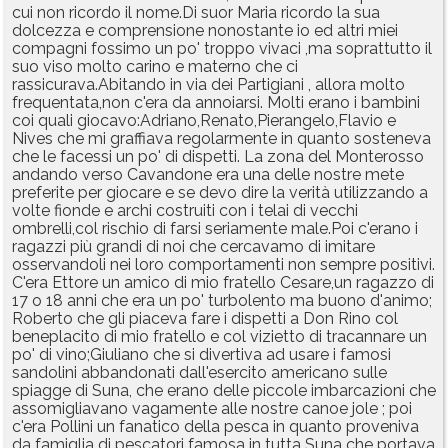
cui non ricordo il nome.Di suor Maria ricordo la sua
dolcezza e comprensione nonostante io ed altri miei
compagni fossimo un po' troppo vivaci ,ma soprattutto il
suo viso molto carino e materno che ci
rassicurava.Abitando in via dei Partigiani , allora molto
frequentata,non c'era da annoiarsi. Molti erano i bambini
coi quali giocavo:Adriano,Renato,Pierangelo,Flavio e
Nives che mi graffiava regolarmente in quanto sosteneva
che le facessi un po' di dispetti. La zona del Monterosso
andando verso Cavandone era una delle nostre mete
preferite per giocare e se devo dire la verità utilizzando a
volte fionde e archi costruiti con i telai di vecchi
ombrelli,col rischio di farsi seriamente male.Poi c'erano i
ragazzi più grandi di noi che cercavamo di imitare
osservandoli nei loro comportamenti non sempre positivi.
C'era Ettore un amico di mio fratello Cesare,un ragazzo di
17 o 18 anni che era un po' turbolento ma buono d'animo;
Roberto che gli piaceva fare i dispetti a Don Rino col
beneplacito di mio fratello e col vizietto di tracannare un
po' di vino;Giuliano che si divertiva ad usare i famosi
sandolini abbandonati dall'esercito americano sulle
spiagge di Suna, che erano delle piccole imbarcazioni che
assomigliavano vagamente alle nostre canoe jole ; poi
c'era Pollini un fanatico della pesca in quanto proveniva
da famiglia di pescatori famosa in tutta Suna che portava