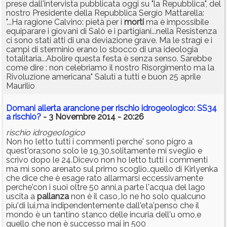
prese dall'intervista pubblicata oggi su "la Repubblica", del
nostro Presidente della Repubblica Sergio Mattarella:
"...Ha ragione Calvino: pietà per i
morti
ma è impossibile
equiparare i giovani di Salò e i partigiani...nella Resistenza
ci sono stati atti di una deviazione grave. Ma le stragi e i
campi di sterminio erano lo sbocco di una ideologia
totalitaria...Abolire questa festa è senza senso. Sarebbe
come dire : non celebriamo il nostro Risorgimento ma la
Rivoluzione americana" Saluti a tutti e buon 25 aprile
Maurilio
Domani allerta arancione per rischio idrogeologico: SS34
a rischio?
- 3 Novembre 2014 - 20:26
rischio idrogeologico
Non ho letto tutti i commenti perche' sono pigro a
quest'ora;sono solo le 19,30,solitamente mi sveglio e
scrivo dopo le 24.Dicevo non ho letto tutti i commenti
ma mi sono arenato sul primo scoglio..quello di Kirlyenka
che dice che è esage rato allarmarsi eccessivamente
perche'con i suoi oltre 50 anni,a parte l'acqua del lago
uscita a
pallanza
non è il caso,.Io ne ho solo qualcuno
piu'di lui,ma indipendentemente dall'eta'penso che il
mondo è un tantino stanco delle incuria dell'u omo,e
quello che non è successo mai in 500