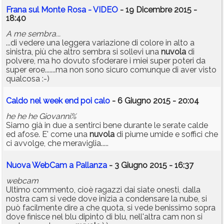
Frana sul Monte Rosa - VIDEO
- 19 Dicembre 2015 -
18:40
A me sembra...
...di vedere una leggera variazione di colore in alto a
sinistra, più che altro sembra si sollevi una
nuvola
di
polvere, ma ho dovuto sfoderare i miei super poteri da
super eroe.......ma non sono sicuro comunque di aver visto
qualcosa :-)
Caldo nel week end poi calo
- 6 Giugno 2015 - 20:04
he he he Giovanni%
Siamo già in due a sentirci bene durante le serate calde
ed afose. E' come una
nuvola
di piume umide e soffici che
ci avvolge, che meraviglia.....
Nuova WebCam a Pallanza
- 3 Giugno 2015 - 16:37
webcam
Ultimo commento, cioè ragazzi dai siate onesti, dalla
nostra cam si vede dove inizia a condensare la nube, si
può facilmente dire a che quota, si vede benissimo sopra
dove finisce nel blu dipinto di blu, nell'altra cam non si