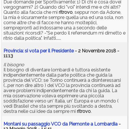
Due domande per Sportivamente: 1) Di chi e cosa dovei
vergognarmi? 2) Quando dici "voi" intendi me e chi altri?
Quanto alla faccia che mi
ritrovo
, seppur non da Adone,
la mia è sicuramente sempre quella una ed una sola, non
come altre che di facce ne hanno molteplici,
semprepronti ad indossarne una a secondo delle
situazioni; ricorsdi? -"Se perdo il referrendum mi dimetto e
ritrio dalla politica". Infatti......
Provincia: si vota per il Presidente
- 2 Novembre 2018 -
11:13
Il bisogno
Il bisogno di diventare lombardi è tuttora esistente
indipendentemente dalla parte politica che guida la
provincia del VCO: se Torino continuerà a disinteressarsi
(...per non dire altro ) del VCO la provincia continuerà ad
avere problemi indipendentemente da chi la guida. La
mia osservazione voleva esprimere una piccola
soddisfazione verso un' Italia, un' Europa e un mondo (
vedi Brasile) che sta sempre più svoltando a destra,
destra nelle cui idee da sempre mi
ritrovo
.
Montani su passaggio VCO da Piemonte a Lombardia
-
13 Maggio 2018 - 14:41