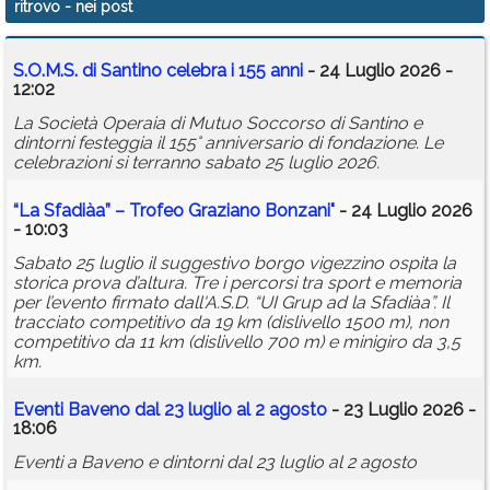
ritrovo
- nei post
Calendario
S.O.M.S. di Santino celebra i 155 anni
- 24 Luglio 2026 -
Annunci
12:02
La Società Operaia di Mutuo Soccorso di Santino e
dintorni festeggia il 155° anniversario di fondazione. Le
celebrazioni si terranno sabato 25 luglio 2026.
“La Sfadiàa” – Trofeo Graziano Bonzani"
- 24 Luglio 2026
- 10:03
Sabato 25 luglio il suggestivo borgo vigezzino ospita la
storica prova d’altura. Tre i percorsi tra sport e memoria
per l’evento firmato dall'A.S.D. “UI Grup ad la Sfadiàa”. Il
tracciato competitivo da 19 km (dislivello 1500 m), non
competitivo da 11 km (dislivello 700 m) e minigiro da 3,5
km.
Eventi Baveno dal 23 luglio al 2 agosto
- 23 Luglio 2026 -
18:06
Eventi a Baveno e dintorni dal 23 luglio al 2 agosto