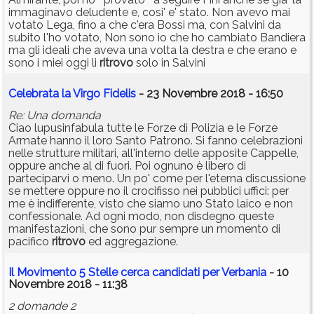
immaginavo deludente e, cosi' e' stato. Non avevo mai
votato Lega, fino a che c'era Bossi ma, con Salvini da
subito l'ho votato, Non sono io che ho cambiato Bandiera
ma gli ideali che aveva una volta la destra e che erano e
sono i miei oggi li
ritrovo
solo in Salvini
Celebrata la Virgo Fidelis
- 23 Novembre 2018 - 16:50
Re: Una domanda
Ciao lupusinfabula tutte le Forze di Polizia e le Forze
Armate hanno il loro Santo Patrono. Si fanno celebrazioni
nelle strutture militari, all'interno delle apposite Cappelle,
oppure anche al di fuori. Poi ognuno è libero di
parteciparvi o meno. Un po' come per l'eterna discussione
se mettere oppure no il crocifisso nei pubblici uffici: per
me è indifferente, visto che siamo uno Stato laico e non
confessionale. Ad ogni modo, non disdegno queste
manifestazioni, che sono pur sempre un momento di
pacifico
ritrovo
ed aggregazione.
Il Movimento 5 Stelle cerca candidati per Verbania
- 10
Novembre 2018 - 11:38
2 domande 2