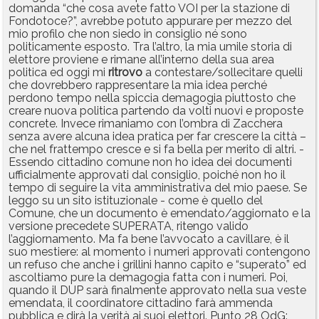
domanda “che cosa avete fatto VOI per la stazione di
Fondotoce?”, avrebbe potuto appurare per mezzo del
mio profilo che non siedo in consiglio né sono
politicamente esposto. Tra l’altro, la mia umile storia di
elettore proviene e rimane all’interno della sua area
politica ed oggi mi
ritrovo
a contestare/sollecitare quelli
che dovrebbero rappresentare la mia idea perché
perdono tempo nella spiccia demagogia piuttosto che
creare nuova politica partendo da volti nuovi e proposte
concrete. Invece rimaniamo con l’ombra di Zacchera
senza avere alcuna idea pratica per far crescere la città –
che nel frattempo cresce e si fa bella per merito di altri. -
Essendo cittadino comune non ho idea dei documenti
ufficialmente approvati dal consiglio, poiché non ho il
tempo di seguire la vita amministrativa del mio paese. Se
leggo su un sito istituzionale - come è quello del
Comune, che un documento è emendato/aggiornato e la
versione precedete SUPERATA, ritengo valido
l’aggiornamento. Ma fa bene l’avvocato a cavillare, è il
suo mestiere: al momento i numeri approvati contengono
un refuso che anche i grillini hanno capito e “superato” ed
ascoltiamo pure la demagogia fatta con i numeri. Poi,
quando il DUP sarà finalmente approvato nella sua veste
emendata, il coordinatore cittadino farà ammenda
pubblica e dirà la verità ai suoi elettori. Punto 28 OdG: