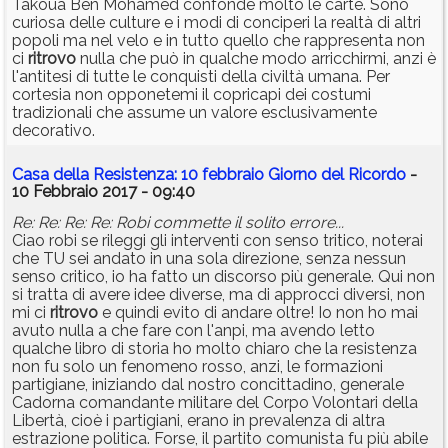
Takoua Ben Mohamed confonde molto le carte. Sono
curiosa delle culture e i modi di conciperi la realtà di altri
popoli ma nel velo e in tutto quello che rappresenta non
ci
ritrovo
nulla che può in qualche modo arricchirmi, anzi è
l'antitesi di tutte le conquisti della civiltà umana. Per
cortesia non opponetemi il copricapi dei costumi
tradizionali che assume un valore esclusivamente
decorativo.
Casa della Resistenza: 10 febbraio Giorno del Ricordo
-
10 Febbraio 2017 - 09:40
Re: Re: Re: Re: Robi commette il solito errore...
Ciao robi se rileggi gli interventi con senso tritico, noterai
che TU sei andato in una sola direzione, senza nessun
senso critico, io ha fatto un discorso più generale. Qui non
si tratta di avere idee diverse, ma di approcci diversi, non
mi ci
ritrovo
e quindi evito di andare oltre! Io non ho mai
avuto nulla a che fare con l'anpi, ma avendo letto
qualche libro di storia ho molto chiaro che la resistenza
non fu solo un fenomeno rosso, anzi, le formazioni
partigiane, iniziando dal nostro concittadino, generale
Cadorna comandante militare del Corpo Volontari della
Libertà, cioè i partigiani, erano in prevalenza di altra
estrazione politica. Forse, il partito comunista fu più abile