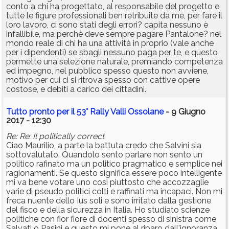
conto a chi ha progettato, al responsabile del progetto e
tutte le figure professionali ben retribuite da me, per fare il
loro lavoro, ci sono stati degli errori? capita nessuno è
infallibile, ma perchè deve sempre pagare Pantalone? nel
mondo reale di chi ha una attività in proprio (vale anche
per i dipendenti) se sbagli nessuno paga per te, e questo
permette una selezione naturale, premiando competenza
ed impegno, nel pubblico spesso questo non avviene,
motivo per cui ci si ritrova spesso con cattive opere
costose, e debiti a carico dei cittadini.
Tutto pronto per il 53° Rally Valli Ossolane
- 9 Giugno
2017 - 12:30
Re: Re: Il politically correct
Ciao Maurilio, a parte la battuta credo che Salvini sia
sottovalutato. Quandolo sento parlare non sento un
politico rafinato ma un politico pragmatico e semplice nei
ragionamenti. Se questo significa essere poco intelligente
mi va bene votare uno così piuttosto che accozzaglie
varie di pseudo politici colti e raffinati ma incapaci. Non mi
freca nuente dello Ius soli e sono irritato dalla gestione
del fisco e della sicurezza in Italia. Ho studiato scienze
politiche con fior fiore di docenti spesso di sinistra come
Salvati o Pasini e questo mi pone al riparo dall'ignoranza