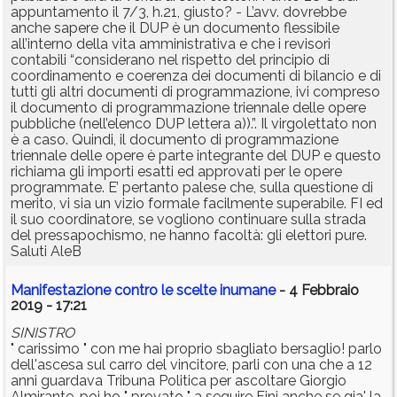
appuntamento il 7/3, h.21, giusto? - L’avv. dovrebbe
anche sapere che il DUP è un documento flessibile
all’interno della vita amministrativa e che i revisori
contabili “considerano nel rispetto del principio di
coordinamento e coerenza dei documenti di bilancio e di
tutti gli altri documenti di programmazione, ivi compreso
il documento di programmazione triennale delle opere
pubbliche (nell’elenco DUP lettera a)).”. Il virgolettato non
è a caso. Quindi, il documento di programmazione
triennale delle opere è parte integrante del DUP e questo
richiama gli importi esatti ed approvati per le opere
programmate. E’ pertanto palese che, sulla questione di
merito, vi sia un vizio formale facilmente superabile. FI ed
il suo coordinatore, se vogliono continuare sulla strada
del pressapochismo, ne hanno facoltà: gli elettori pure.
Saluti AleB
Manifestazione contro le scelte inumane
- 4 Febbraio
2019 - 17:21
SINISTRO
" carissimo " con me hai proprio sbagliato bersaglio! parlo
dell'ascesa sul carro del vincitore, parli con una che a 12
anni guardava Tribuna Politica per ascoltare Giorgio
Almirante, poi ho " provato " a seguire Fini anche se gia' la