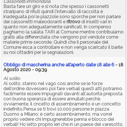
Cassonetti immondizia
Basta fare un giro e si nota che spesso i cassonetti
straripano di rifiuti quindi l'intervallo di raccolta è
inadeguata poi le piazzole sono sporche per non parlare
dei cassonetti maleodoranti e
ritrovo
di insetti vari in
quanto non adeguatamente sanificati. In compenso
paghiamo la salata TARI al Comune mentre contribuiamo
gratis alla differenziata che vengono poi vendute come
materie prime seconde. Quindi che il personale del
Comune esca a controllare e non venga scaricato il barile
su noi cittadini per le segnalazioni.
Obbligo di mascherina anche all’aperto dalle 18 alle 6
- 18
Agosto 2020 - 09:39
Al solito
Al solito, stanno nel vago così anche se le forze
dell'ordine dovessero poi fare verbali questi atti potranno
facilmente essere impugnati davanti all'autorità preposta
con buona speranza di essere annullati perchè,
ovviamente, il cncetto di assembramento è un concetto
indefinito.Pensa se ti trovi 10.000 persone in piazza
Duomo a Milano: è certo assembramento, ma vorrei
proprio vedere chi impugnerebbe penna e blocco dei
verbali! Ho letto proprio ieri che in un paese del varesotto,