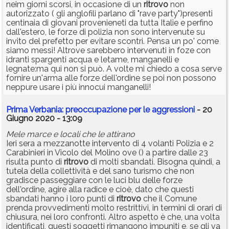
neim giorni scorsi, in occasione di un
ritrovo
non
autorizzato ( gli anglofili parlano di "rave party")presenti
centinaia di giovani provenieneti da tutta Italie e perfino
dall'estero, le forze di polizia non sono intervenute su
invito del prefetto per evitare scontri. Pensa un po' come
siamo messi! Altrove sarebbero intervenuti in foze con
idranti spargenti acqua e letame, manganelli e
legnate:ma qui non si può. A volte mi chiedo a cosa serve
fornire un'arma alle forze dell'ordine se poi non possono
neppure usare i più innocui manganelli!
Prima Verbania: preoccupazione per le aggressioni
- 20
Giugno 2020 - 13:09
Mele marce e locali che le attirano
Ieri sera a mezzanotte intervento di 4 volanti Polizia e 2
Carabinieri in Vicolo del Molino ove () a partire dalle 23
risulta punto di
ritrovo
di molti sbandati. Bisogna quindi, a
tutela della collettività e del sano turismo che non
gradisce passeggiare con le luci blu delle forze
dell'ordine, agire alla radice e cioè, dato che questi
sbandati hanno i loro punti di
ritrovo
che il Comune
prenda provvedimenti molto restrittivi, in termini di orari di
chiusura, nei loro confronti. Altro aspetto è che, una volta
identificati, questi soggetti rimangono impuniti e, se gli va