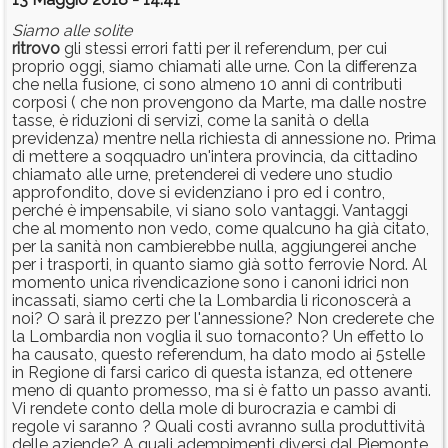
Siamo alle solite
ritrovo
gli stessi errori fatti per il referendum, per cui
proprio oggi, siamo chiamati alle urne. Con la differenza
che nella fusione, ci sono almeno 10 anni di contributi
corposi ( che non provengono da Marte, ma dalle nostre
tasse, è riduzioni di servizi, come la sanità o della
previdenza) mentre nella richiesta di annessione no. Prima
di mettere a soqquadro un'intera provincia, da cittadino
chiamato alle urne, pretenderei di vedere uno studio
approfondito, dove si evidenziano i pro ed i contro,
perché è impensabile, vi siano solo vantaggi. Vantaggi
che al momento non vedo, come qualcuno ha già citato,
per la sanità non cambierebbe nulla, aggiungerei anche
per i trasporti, in quanto siamo già sotto ferrovie Nord. Al
momento unica rivendicazione sono i canoni idrici non
incassati, siamo certi che la Lombardia li riconoscerà a
noi? O sarà il prezzo per l'annessione? Non crederete che
la Lombardia non voglia il suo tornaconto? Un effetto lo
ha causato, questo referendum, ha dato modo ai 5stelle
in Regione di farsi carico di questa istanza, ed ottenere
meno di quanto promesso, ma si è fatto un passo avanti.
Vi rendete conto della mole di burocrazia e cambi di
regole vi saranno ? Quali costi avranno sulla produttività
delle aziende? A quali adempimenti diversi dal Piemonte,