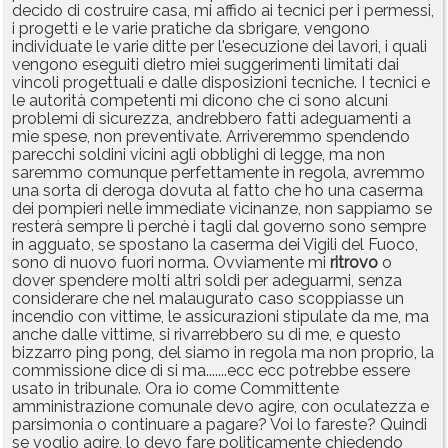
decido di costruire casa, mi affido ai tecnici per i permessi,
i progetti e le varie pratiche da sbrigare, vengono
individuate le varie ditte per l'esecuzione dei lavori, i quali
vengono eseguiti dietro miei suggerimenti limitati dai
vincoli progettuali e dalle disposizioni tecniche. I tecnici e
le autorità competenti mi dicono che ci sono alcuni
problemi di sicurezza, andrebbero fatti adeguamenti a
mie spese, non preventivate. Arriveremmo spendendo
parecchi soldini vicini agli obblighi di legge, ma non
saremmo comunque perfettamente in regola, avremmo
una sorta di deroga dovuta al fatto che ho una caserma
dei pompieri nelle immediate vicinanze, non sappiamo se
resterà sempre lì perchè i tagli dal governo sono sempre
in agguato, se spostano la caserma dei Vigili del Fuoco,
sono di nuovo fuori norma. Ovviamente mi
ritrovo
o
dover spendere molti altri soldi per adeguarmi, senza
considerare che nel malaugurato caso scoppiasse un
incendio con vittime, le assicurazioni stipulate da me, ma
anche dalle vittime, si rivarrebbero su di me, e questo
bizzarro ping pong, del siamo in regola ma non proprio, la
commissione dice di si ma.......ecc ecc potrebbe essere
usato in tribunale. Ora io come Committente
amministrazione comunale devo agire, con oculatezza e
parsimonia o continuare a pagare? Voi lo fareste? Quindi
se voglio agire, lo devo fare politicamente chiedendo