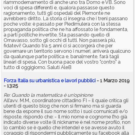
riammodernamento di anche uno tra Domo e VB. Sono
voci di spesa differenti e, qualora passasse questo
ragionamento, tutti gli ospedali del Piemonte ne
avrebbero diritto. La storia ci insegna che i treni passano
poche volte: è passato per Piedimulera con la stessa
propaganda politica che ne ha affossato le fondamenta,
a parti politiche invertite. Sta passando quello di
Ornavasso, sotto gli occhi di tutti. Non passerà più,
fidatevi! Quando tra 5 anni ci si accorgerà che per
governare un territorio servono i numeri, arriverà qualcuno
da qualunque parte politica e, banalmente, farà tagli
lineari di spesa. Con buona pace del vostro "contro" a
tutto di oggigiorno. Saluti AleB
Forza Italia su urbanistica e lavori pubblici
- 1 Marzo 2019
- 13:25
Re: Quando la matematica è un'opinione
All’avv. M.M., coordinatore cittadino FI – il quale critica gli
utenti di questo blog che non si firmano ma si guarda
bene da esporre il suo nome sotto i suoi comunicati e/o
risposte, rispondo che: - Il mio nome e cognome l’ho già
indicato diverse volte (il nickname è nel nome profilo, non
lo cambio se è quello che intende) e se avesse avuto il
coraggio di rispondermi pubblicamente su facebook alla