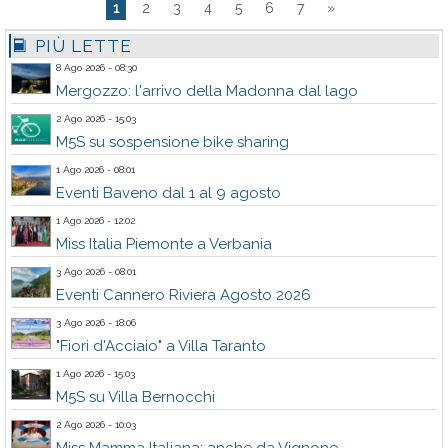
1
2
3
4
5
6
7
»
PIÙ LETTE
8 Ago 2026 - 08:30
Mergozzo: l'arrivo della Madonna dal lago
2 Ago 2026 - 15:03
M5S su sospensione bike sharing
1 Ago 2026 - 08:01
Eventi Baveno dal 1 al 9 agosto
1 Ago 2026 - 12:02
Miss Italia Piemonte a Verbania
3 Ago 2026 - 08:01
Eventi Cannero Riviera Agosto 2026
3 Ago 2026 - 18:06
"Fiori d'Acciaio" a Villa Taranto
1 Ago 2026 - 15:03
M5S su Villa Bernocchi
2 Ago 2026 - 10:03