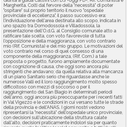
Giunta a guida Cattrini con DS -oggi PD-, Rif. Comunista e
Margherita. Colti dal fervore della "necessità" di poter
"ospitare" sul proprio territorio il nuovo "ospedale
provinciale di eccellenza", il passo successivo era:
l'individuazione dell'area destinata allo scopo, indicata in
uno spazio tra Domodossola e Villadossola, la
presentazione dell'O.d.G. al Consiglio comunale atto a
ratificare tale scelta, con voto favorevole di tutta
l'opposizione e della maggioranza, con voto contrario
mio (Rif. Comunista) e del mio gruppo. Le motivazioni del
voto contrario nel corso di quel consesso di una
componente della maggioranza, (Rif. Com.) a tale
proposta o progetto, furono ampiamente documentate
con cognizione di causa, che oggi sono ancora più
stringenti che andavano; da quella relativa alla mancanza
di un piano Sanitario serio che riguardasse anche le
numerose Valli ed il loro raggiungimento molto spesso
difficoltoso con mezzi di soccorso o per il
raggiungimento del San Biagio in determinati periodi
dell'anno, oggi ancora più preoccupante per i recenti fatti
in Val Vigezzo e le condizioni in cui versano tutte le strade
della provincia e dell'ANAS. I giorni nostri vedono
ripresentarsi la "necessità" dell'ospedale unico provinciale,
con decisioni sull'ubicazione della struttura calate
dall'alto, decisioni praticamente indolori sia per quanto