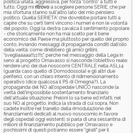
politica urlata, aggressiva, per forza "contro" a tutti e
tutto. Oggi mi
ritrovo
a scegliere persone SERIE, che per
mia sfortuna stanno sull'altro lato del mio pensiero
politico. Quella SERIETA' che dovrebbe portare tutti a
capire che su certi temi vincono i numeri e non le volontà
del popolo. Oggi la destra cavalca il sentimento popolare
- che storicamente non ha mai scelto per il bene
economico del Paese ma piuttosto per quello del proprio
conto, inviando messaggi di propaganda conditi dall'olio
della verità: come direbbero gli amici grillini,
"svegliaaaaa!!11!!!1", perchè nel messaggio della Lega in
seno al progetto Ornavasso si nasconde l'obiettivo reale:
rendere uno dei due nosocomi CENTRALE nella ASL14
(guarda caso quello di Domodossola) e gli altri due
periferici, con un chiaro intento di ridimensionamento
operativo (dice qualcosa il PS di Omegna?). La
propaganda del NO all'ospedale UNICO nasconde la
verità dell'impossibile sostentamento finanziario
dell'attuale situazione: Preioni lo sa bene ed infatti, nel
suo NO al progetto, indica la strada di cui sopra. Non
cadete inoltre nel tranello della rimodulazione dei
finanziamenti dedicati al nuovo nosocomio in favore
degli ospedali oggi esistenti: si parla di una sessantina di
milioni di finanziamento pubblico per Ornavasso e
pochissimi di questi potranno essere "girati" per il