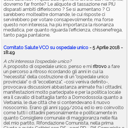
dovremo far fronte? Le aliquote di tassazione nei PIÙ
disparati ambiti differiscono ? Se sì aumentano ? Ci
sarebbero moltealtre domande, le cui risposte ci
servirebbero per votare consapevolmente, ma forse
questo non interessa, ha più importanza la risonanza
mediatica, per quanto riguarda l'efficienza, chissenefrega,
tanto paga pantalone.
Comitato Salute VCO su ospedale unico
- 5 Aprile 2018 -
18:49
A chi interessa l'ospedale unico?
A proposito di ospedale unico, penso e mi
ritrovo
a fare
un percorso a ritroso ricordando gli anni in cui la
"necessità" della costruzione di un "ospedale unico
provinciale" o di "eccellenza", -così veniva definito-,
provocava discussioni abbastanza animate fra i cittadini,
manifestazioni molto partecipate e per la politica locale
era il cavallo di battaglia tanto a Domodossola quanto a
Verbania, le due città che si contendevano il nuovo
nosocomio. Erano gli anni 1999/2004 ed io ero coinvolto
come tutti i cittadini personalmente e politicamente in
quanto Consigliere comunale di maggioranza nelle fila
del mio partito, Rifondazione Comunista, nella prima