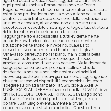
riguarda quella "politica locale" agguerrita a tutti i livelli, -
oggi prestata anche a Roma- passando per Torino
Regione, Verbania e altri Comuni interessati anche di altra
estrazione politica, ignorando la popolazione ed i suoi
punti di vista. Si tratta della decisione della costruzione di
un nuovo ospedale, attenzione, non di un bar o una
discoteca, un ospedale che, a rigor di logica, tale struttura
richiederebbe un ubicazione con facilità di
raggiungimento e accessibilità a tutti evidentemente
anche in zona baricentrica tenendo ben presente la
situazione del territorio, e invece no, quale il sito
prescelto, -secondo me- al di fuori di ogni logica?
Ornavasso, oltretutto non in piano, ma in "collina bella
vista" con tutto quello che ne consegue di spese,
ambiente, consumo di territorio ecc.ecc.. Ma la domanda
sorge spontanea: perchè proprio in collina? Chiudo
ribadendo la nostra e non solo nostra contrarietà al
nuovo ospedale per i motivi già menzionati aggiungendo
che: non essendoci disponibilità economiche dovendo
ripiegare su privati finanziatori, il SSN, cioè la SANITA'
PUBBLICA SPARIREBBE a favore di quella PRIVATA dove
chi HA I SOLDI SI CURA, ALTRI NO. Al San Biagio sono
stati spesi fior di quattrini pubblici, di tutti noi, per poi
donare il San Biagio eventualmente a privati in
concorrenza con la struttura pubblica. Questo è il mal