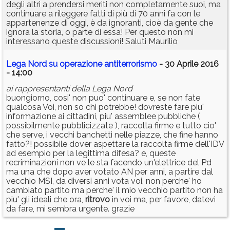
degli altri a prendersi meriti non completamente suoi, ma
continuare a rileggere fatti di più di 70 anni fa con le
appartenenze di oggi, è da ignoranti, cioè da gente che
ignora la storia, o parte di essa! Per questo non mi
interessano queste discussioni! Saluti Maurilio
Lega Nord su operazione antiterrorismo
- 30 Aprile 2016
- 14:00
ai rappresentanti della Lega Nord
buongiorno, cosi' non puo' continuare e, se non fate
qualcosa Voi, non so chi potrebbe! dovreste fare piu'
informazione ai cittadini, piu' assemblee pubbliche (
possibilmente pubblicizzate ), raccolta firme e tutto cio'
che serve, i vecchi banchetti nelle piazze, che fine hanno
fatto?! possibile dover aspettare la raccolta firme dell'IDV
ad esempio per la legittima difesa? e, queste
recriminazioni non ve le sta facendo un'elettrice del Pd
ma una che dopo aver votato AN per anni, a partire dal
vecchio MSI, da diversi anni vota voi, non perche' ho
cambiato partito ma perche' il mio vecchio partito non ha
piu' gli ideali che ora,
ritrovo
in voi ma, per favore, datevi
da fare, mi sembra urgente. grazie