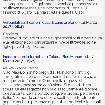
in campo politico. Oggi sono sovranista per necessità e
mi
ritrovo
nelle idee e nei programmi di Lega e FDI.
Financo di Sgarbi. La mia scelta è questa. Ciao!
VerbaniaBau: Il cane in casa: il cane anziano
- 14 Marzo
2017 - 08:48
Credevo...
Credevo di trovare qualche suggerimento utile per la cura
e la relazione con cani anziani e invece
ritrovo
le solite
righe prive di significato.
Incontro con la fumettista Takoua Ben Mohamed
- 7
Marzo 2017 - 15:25
Re: Re: Donne velate
Ciao Maurilio non ho pregiudizi. Non sono contro gli
immigrati ma non posso esimermi dall'affermare che a
me quel velo fa orrore. Quella bella ragazza sta
instillando grandissima confusione. Si parla di libera
scelta. Quella ragazza non può assolutamente giocare
questa carta. Lei ha potuto scegliere proprio perchè è in
Italia. Nel mondo arabo queste scelte solo totalmente
negate anche in presenza di genotori moderni e tolleranti.