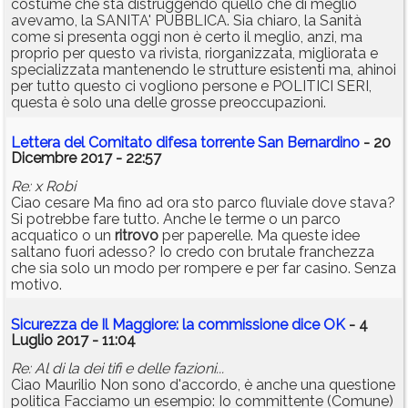
costume che sta distruggendo quello che di meglio
avevamo, la SANITA' PUBBLICA. Sia chiaro, la Sanità
come si presenta oggi non è certo il meglio, anzi, ma
proprio per questo va rivista, riorganizzata, migliorata e
specializzata mantenendo le strutture esistenti ma, ahinoi
per tutto questo ci vogliono persone e POLITICI SERI,
questa è solo una delle grosse preoccupazioni.
Lettera del Comitato difesa torrente San Bernardino
- 20
Dicembre 2017 - 22:57
Re: x Robi
Ciao cesare Ma fino ad ora sto parco fluviale dove stava?
Si potrebbe fare tutto. Anche le terme o un parco
acquatico o un
ritrovo
per paperelle. Ma queste idee
saltano fuori adesso? Io credo con brutale franchezza
che sia solo un modo per rompere e per far casino. Senza
motivo.
Sicurezza de Il Maggiore: la commissione dice OK
- 4
Luglio 2017 - 11:04
Re: Al di la dei tifi e delle fazioni...
Ciao Maurilio Non sono d'accordo, è anche una questione
politica Facciamo un esempio: Io committente (Comune)