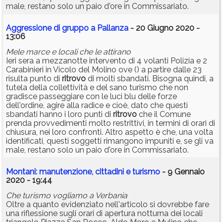
male, restano solo un paio d'ore in Commissariato.
Aggressione di gruppo a Pallanza
- 20 Giugno 2020 -
13:06
Mele marce e locali che le attirano
Ieri sera a mezzanotte intervento di 4 volanti Polizia e 2
Carabinieri in Vicolo del Molino ove () a partire dalle 23
risulta punto di
ritrovo
di molti sbandati. Bisogna quindi, a
tutela della collettività e del sano turismo che non
gradisce passeggiare con le luci blu delle forze
dell'ordine, agire alla radice e cioè, dato che questi
sbandati hanno i loro punti di
ritrovo
che il Comune
prenda provvedimenti molto restrittivi, in termini di orari di
chiusura, nei loro confronti. Altro aspetto è che, una volta
identificati, questi soggetti rimangono impuniti e, se gli va
male, restano solo un paio d'ore in Commissariato.
Montani: manutenzione, cittadini e turismo
- 9 Gennaio
2020 - 19:44
Che turismo vogliamo a Verbania
Oltre a quanto evidenziato nell'articolo si dovrebbe fare
una riflessione sugli orari di apertura notturna dei locali