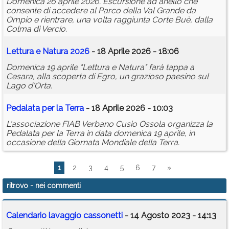
Domenica 26 aprile 2026. Escursione ad anello che
consente di accedere al Parco della Val Grande da
Ompio e rientrare, una volta raggiunta Corte Buè, dalla
Colma di Vercio.
Lettura e Natura 2026
- 18 Aprile 2026 - 18:06
Domenica 19 aprile "Lettura e Natura" farà tappa a
Cesara, alla scoperta di Egro, un grazioso paesino sul
Lago d'Orta.
Pedalata per la Terra
- 18 Aprile 2026 - 10:03
L'associazione FIAB Verbano Cusio Ossola organizza la
Pedalata per la Terra in data domenica 19 aprile, in
occasione della Giornata Mondiale della Terra.
1
2
3
4
5
6
7
»
ritrovo
- nei commenti
Calendario lavaggio cassonetti
- 14 Agosto 2023 - 14:13