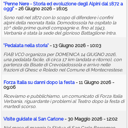
"Penne Nere - Storia ed evoluzione degli Alpini dal 1872 a
oggi"
- 26 Giugno 2026 - 16:05
Sono nati nel 1872 con lo scopo di difendere i confini
alpini della neonata Italia. Domodossola ha ospitato la
10^ delle prime quindi compagnie e, fino al 1943,
Verbania è stata la sede del glorioso Battaglione Intra.
"Pedalata nella storia"
- 13 Giugno 2026 - 10:03
FIAB VCO organizza per DOMENICA 14 GIUGNO 2026,
una pedalata facile, di circa 17 km (andata e ritorno), con
partenza da Bisate di Crevoladossola e arrivo nelle
frazioni di Ghesc e Roledo nel Comune di Montecrestese.
Forza Italia su danni dopo la festa
- 11 Giugno 2026 -
09:06
Riceviamo e pubblichiamo, un comunicato di Forza Italia
Verbania, riguardante i problemi al Teatro dopo la festa di
martedì scorso.
Visite guidate al San Carlone
- 30 Maggio 2026 - 12:02
Nel mese di maggio la Statua di San Carlo Borromeo,