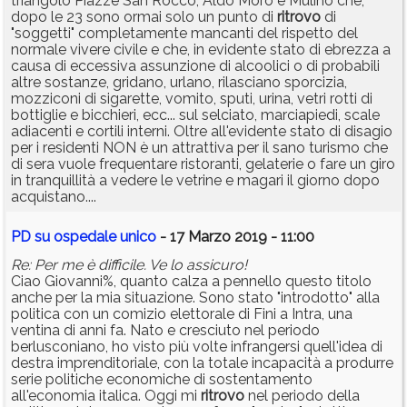
triangolo Piazze San Rocco, Aldo Moro e Mulino che,
dopo le 23 sono ormai solo un punto di
ritrovo
di
"soggetti" completamente mancanti del rispetto del
normale vivere civile e che, in evidente stato di ebrezza a
causa di eccessiva assunzione di alcoolici o di probabili
altre sostanze, gridano, urlano, rilasciano sporcizia,
mozziconi di sigarette, vomito, sputi, urina, vetri rotti di
bottiglie e bicchieri, ecc... sul selciato, marciapiedi, scale
adiacenti e cortili interni. Oltre all'evidente stato di disagio
per i residenti NON è un attrattiva per il sano turismo che
di sera vuole frequentare ristoranti, gelaterie o fare un giro
in tranquillità a vedere le vetrine e magari il giorno dopo
acquistano....
PD su ospedale unico
- 17 Marzo 2019 - 11:00
Re: Per me è difficile. Ve lo assicuro!
Ciao Giovanni%, quanto calza a pennello questo titolo
anche per la mia situazione. Sono stato "introdotto" alla
politica con un comizio elettorale di Fini a Intra, una
ventina di anni fa. Nato e cresciuto nel periodo
berlusconiano, ho visto più volte infrangersi quell'idea di
destra imprenditoriale, con la totale incapacità a produrre
serie politiche economiche di sostentamento
all'economia italica. Oggi mi
ritrovo
nel periodo della