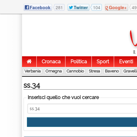
Facebook
281
Twitter
104
Google+
49
I
Cronaca
Politica
Sport
Eventi
Verbania
Omegna
Cannobio
Stresa
Baveno
Gravel
ss.34
Inserisci quello che vuoi cercare