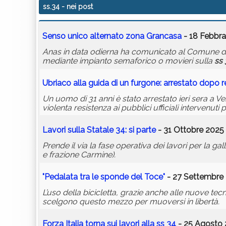
ss.34
- nei post
Senso unico alternato zona Grancasa
- 18 Febbra
Anas in data odierna ha comunicato al Comune di V
mediante impianto semaforico o movieri sulla
ss 
Ubriaco alla guida di un furgone: arrestato dopo 
Un uomo di 31 anni è stato arrestato ieri sera a 
violenta resistenza ai pubblici ufficiali intervenuti 
Lavori sulla Statale 34: si parte
- 31 Ottobre 2025 
Prende il via la fase operativa dei lavori per la ga
e frazione Carmine).
"Pedalata tra le sponde del Toce"
- 27 Settembre 
L’uso della bicicletta, grazie anche alle nuove t
scelgono questo mezzo per muoversi in libertà.
Forza Italia torna sui lavori alla
ss 34
- 25 Agosto 