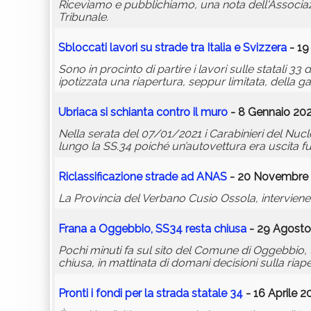
Riceviamo e pubblichiamo, una nota dell'Associaz
Tribunale.
Sbloccati lavori su strade tra Italia e Svizzera
- 19
Sono in procinto di partire i lavori sulle statali
ipotizzata una riapertura, seppur limitata, della g
Ubriaca si schianta contro il muro
- 8 Gennaio 202
Nella serata del 07/01/2021 i Carabinieri del Nuc
lungo la SS.34 poiché un’autovettura era uscita fu
Riclassificazione strade ad ANAS
- 20 Novembre 
La Provincia del Verbano Cusio Ossola, intervien
Frana a Oggebbio, SS34 resta chiusa
- 29 Agosto
Pochi minuti fa sul sito del Comune di Oggebbio,
chiusa, in mattinata di domani decisioni sulla riape
Pronti i fondi per la strada statale 34
- 16 Aprile 2