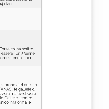
34
ciao...
 Forse chi ha scritto
o essere: "Un 53enne
come stanno.....per
e aprono altri due. La
ANAS , le gallerie di
Svizzera ma avrebbero
o Gallerie , contro
Unico, ma ormai è