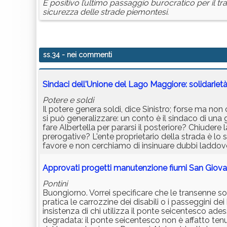
È positivo l’ultimo passaggio burocratico per il tr
sicurezza delle strade piemontesi.
ss.34
- nei commenti
Sindaci dell'Unione del Lago Maggiore: solidarietà
Potere e soldi
Il potere genera soldi, dice Sinistro; forse ma no
si può generalizzare: un conto è il sindaco di una 
fare Albertella per pararsi il posteriore? Chiudere 
prerogative? L'ente proprietario della strada è lo
favore e non cerchiamo di insinuare dubbi laddove
Approvati progetti manutenzione fiumi San Giova
Pontini
Buongiorno. Vorrei specificare che le transenne s
pratica le carrozzine dei disabili o i passeggini
insistenza di chi utilizza il ponte seicentesco ad
degradata: il ponte seicentesco non è affatto te