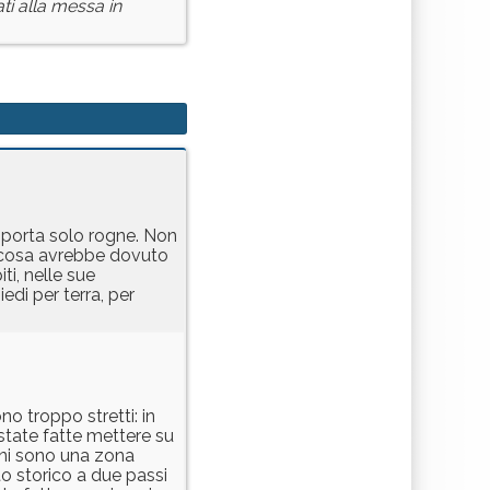
ti alla messa in
e porta solo rogne. Non
 E cosa avrebbe dovuto
i, nelle sue
edi per terra, per
no troppo stretti: in
state fatte mettere su
tini sono una zona
o storico a due passi