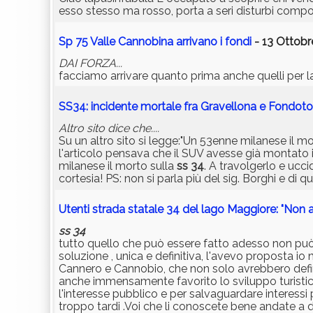
esso stesso ma rosso, porta a seri disturbi compo
Sp 75 Valle Cannobina arrivano i fondi
- 13 Ottobr
DAI FORZA...
facciamo arrivare quanto prima anche quelli per 
SS34: incidente mortale fra Gravellona e Fondot
Altro sito dice che....
Su un altro sito si legge:"Un 53enne milanese il m
l'articolo pensava che il SUV avesse già montato 
milanese il morto sulla
ss 34
. A travolgerlo e ucci
cortesia! PS: non si parla più del sig. Borghi e di
Utenti strada statale 34 del lago Maggiore: "Non 
ss 34
tutto quello che può essere fatto adesso non può e
soluzione , unica e definitiva, l'avevo proposta i
Cannero e Cannobio, che non solo avrebbero defini
anche immensamente favorito lo sviluppo turistico l
l'interesse pubblico e per salvaguardare interes
troppo tardi .Voi che li conoscete bene andate a 