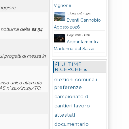
Vignone
aggiore.
31 Lug 2026 - 15:03
Eventi Cannobio
Agosto 2026
 notturna della
ss 34
7 Ago 2026 - 18:06
Appuntamenti a
Madonna del Sasso
i progetti di messa in
ULTIME
RICERCHE
elezioni comunali
enso unico alternato
preferenze
NAS n° 227/2025/TO.
campionato d
cantieri lavoro
attestati
documentario