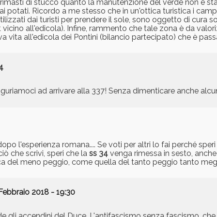
 rimasti di stucco quanto la manutenzione del verde non è sta
i potati. Ricordo a me stesso che in un'ottica turistica i camp
lizzati dai turisti per prendere il sole, sono oggetto di cura so
et vicino all'edicola). Infine, rammento che tale zona è da valo
 vita all'edicola dei Pontini (bilancio partecipato) che è passa
4
 figuriamoci ad arrivare alla 337! Senza dimenticare anche alcun
po l'esperienza romana.... Se voti per altri lo fai perché speri
ò che scrivi, speri che la
ss 34
venga rimessa in sesto, anche
gica del meno peggio, come quella del tanto peggio tanto meglio,
Febbraio 2018 - 19:30
de gli accendini del Duce. L'antifascismo senza fascismo, ch