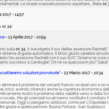
rtamentali. Le strade scassate possono aspettare... Bella
ss 
e 2017 - 14:57
la
ss 34
!
oce
- 13 Aprile 2017 - 10:59
orto sulla
ss 34
. A travolgerlo il suv dell’ex assessore Rachelli".
il sistema di guida automatico. Il titolo giusto sarebbe dovut
derlo l'ex assessore Rachelli con il suo SUV". Diciamo le cose 
 quanto successo a Candoglia". Chi ne sa qualcosa in più? Saluti
accetteremo soluzioni provvisorie"
- 23 Marzo 2017 - 10:34
liminare il problema dei versanti franosi, ne ripari uno e se n
o nel 2002, avendo ottenuto anche la copertura economica dall'
tivamente risolto il problema della viabilità verso e dalla 
ocale. .Ma gli scienziati locali hanno costituito il comitato N
si personali. Oggi ci piangiamo addosso, come per L'Ospedale 
dire grazie a quelle persone. Buona Fortuna . Ivan Guarducci