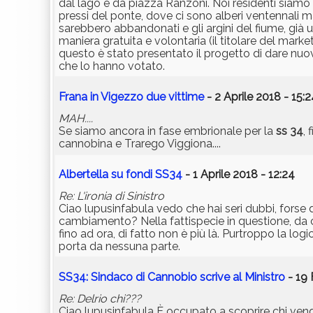
dal lago e da piazza Ranzoni. Noi residenti siamo
pressi del ponte, dove ci sono alberi ventennali ma
sarebbero abbandonati e gli argini del fiume, già uti
maniera gratuita e volontaria (il titolare del mark
questo è stato presentato il progetto di dare nuova
che lo hanno votato.
Frana in Vigezzo due vittime
- 2 Aprile 2018 - 15:2
MAH....
Se siamo ancora in fase embrionale per la
ss 34
,
cannobina e Trarego Viggiona....
Albertella su fondi SS34
- 1 Aprile 2018 - 12:24
Re: L'ironia di Sinistro
Ciao lupusinfabula vedo che hai seri dubbi, forse do
cambiamento? Nella fattispecie in questione, da ci
fino ad ora, di fatto non è più là. Purtroppo la lo
porta da nessuna parte.
SS34: Sindaco di Cannobio scrive al Ministro
- 19 
Re: Delrio chi???
Ciao lupusinfabula È occupato a scoprire chi ven