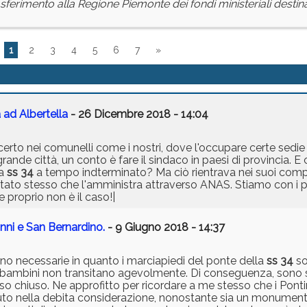
asferimento alla Regione Piemonte dei fondi ministeriali destina
1
2
3
4
5
6
7
»
 ad Albertella
- 26 Dicembre 2018 - 14:04
n certo nei comunelli come i nostri, dove l'occupare certe sedi
grande città, un conto è fare il sindaco in paesi di provincia.
la
ss 34
a tempo indterminato? Ma ciò rientrava nei suoi compit
 stato stesso che l'amministra attraverso ANAS. Stiamo con i pi
 proprio non è il caso!|
nni e San Bernardino.
- 9 Giugno 2018 - 14:37
ono necessarie in quanto i marciapiedi del ponte della
ss 34
so
 dei bambini non transitano agevolmente. Di conseguenza, sono 
esso chiuso. Ne approfitto per ricordare a me stesso che i Pon
nuto nella debita considerazione, nonostante sia un monument