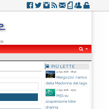
co
PIÙ LETTE
9 Ago 2026 - 08:30
Mergozzo: l'arrivo
della Madonna dal lago
2 Ago 2026 - 15:03
M5S su
sospensione bike
sharing