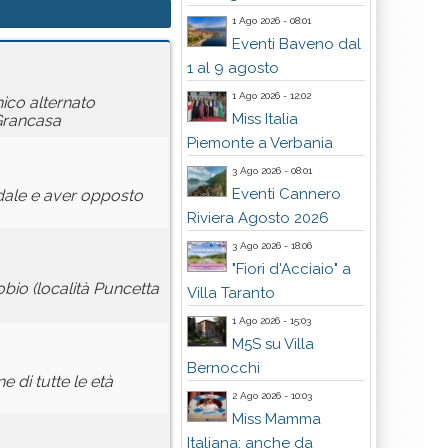
1 Ago 2026 - 08:01
Eventi Baveno dal
1 al 9 agosto
1 Ago 2026 - 12:02
ico alternato
Miss Italia
Grancasa
Piemonte a Verbania
3 Ago 2026 - 08:01
Eventi Cannero
adale e aver opposto
Riviera Agosto 2026
3 Ago 2026 - 18:06
"Fiori d'Acciaio" a
obio (località Puncetta
Villa Taranto
1 Ago 2026 - 15:03
M5S su Villa
Bernocchi
 di tutte le età
2 Ago 2026 - 10:03
Miss Mamma
Italiana: anche da