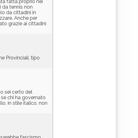
ta fatta proprio nei
i da tennis non
lo da cittadini in
rizzare. Anche per
to grazie ai cittadini
e Provinciali, tipo
 o sei certo del
 se chi ha governato
 in stile italico, non
e sarebbe fascismo