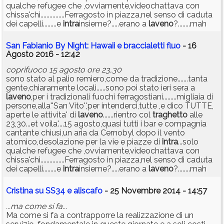
qualche refugee che ,ovviamente,videochattava con
chissa'chi................Ferragosto in piazza,nel senso di caduta
dei capelli.........e
intra
insieme?.....erano a
laveno
?........mah
San Fabianio By Night: Hawaii e braccialetti fluo
- 16
Agosto 2016 - 12:42
coprifuoco 15 agosto ore 23,30
sono stato al palio remiero,come da tradizione.......tanta
gente,chiaramente locali......sono poi stato ieri sera a
laveno
,per i tradizionali fuochi ferragostiani.........migliaia di
persone,alla''San Vito'',per intenderci,tutte ,e dico TUTTE,
aperte le attivita' di
laveno
.......rientro col
traghetto
alle
23,30...et voila'....15 agosto,quasi tutti i bar e compagnia
cantante chiusi,un aria da Cernobyl dopo il vento
atomico,desolazione per la vie e piazze di
intra
...solo
qualche refugee che ,ovviamente,videochattava con
chissa'chi................Ferragosto in piazza,nel senso di caduta
dei capelli.........e
intra
insieme?.....erano a
laveno
?........mah
Cristina su SS34 e aliscafo
- 25 Novembre 2014 - 14:57
...ma come si fa...
Ma come si fa a contrapporre la realizzazione di un