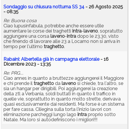
Sondaggio su chiusura notturna SS 34
- 26 Agosto 2025
- 08:35
Re: Buona cosa
Ciao lupusinfabula, potrebbe anche essere utile
aumentare le corse dei traghetti
intra
-
laveno
, sopratutto
aggiungere una corsa
laveno
-
intra
dopo le 23,30, visto
che finendo di lavorare alle 23 a Locarno non si arriva in
tempo per l'ultimo
traghetto
.
Rabaini: Albertella già in campagna elettorale
- 16
Dicembre 2023 - 13:35
Re: PRG....
Ciao annes in quanto a bruttezze aggiungerei il Maggiore
e chi prende il
traghetto
da
laveno
si chiede, tra l'altro, se
sia un hangar per dirigibili. Poi aggiungerei la creazione
della ztl a Verbania, soldi buttati in quanto il traffico in
quelle vie, soprattutto in quanto molto strette, derivava
quasi esclusivamente dai residenti. Ma forse è un sistema
per fare cassa. Ciliegina sulla torta l'inizio lavori con
eliminazione parcheggi lungo lago
intra
proprio sotto
Natale. Ma loro si autodefiniscono i migliori!!!