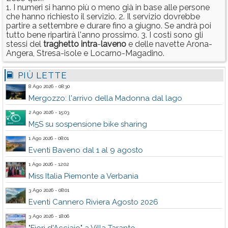
1. I numeri si hanno più o meno già in base alle persone
che hanno richiesto il servizio. 2. Il servizio dovrebbe
partire a settembre e durare fino a giugno. Se andrà poi
tutto bene ripartirà l'anno prossimo. 3. I costi sono gli
stessi del
traghetto
intra
-
laveno
e delle navette Arona-
Angera, Stresa-isole e Locarno-Magadino.
PIÙ LETTE
8 Ago 2026 - 08:30
Mergozzo: l'arrivo della Madonna dal lago
2 Ago 2026 - 15:03
M5S su sospensione bike sharing
1 Ago 2026 - 08:01
Eventi Baveno dal 1 al 9 agosto
1 Ago 2026 - 12:02
Miss Italia Piemonte a Verbania
3 Ago 2026 - 08:01
Eventi Cannero Riviera Agosto 2026
3 Ago 2026 - 18:06