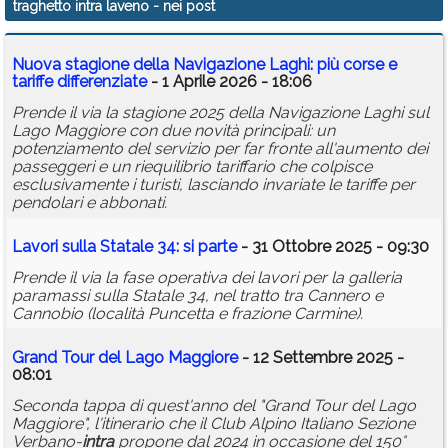
traghetto intra laveno
- nei post
Calendario
Nuova stagione della Navigazione Laghi: più corse e
Annunci
tariffe differenziate
- 1 Aprile 2026 - 18:06
Prende il via la stagione 2025 della Navigazione Laghi sul
Lago Maggiore con due novità principali: un
potenziamento del servizio per far fronte all'aumento dei
passeggeri e un riequilibrio tariffario che colpisce
esclusivamente i turisti, lasciando invariate le tariffe per
pendolari e abbonati.
Lavori sulla Statale 34: si parte
- 31 Ottobre 2025 - 09:30
Prende il via la fase operativa dei lavori per la galleria
paramassi sulla Statale 34, nel tratto tra Cannero e
Cannobio (località Puncetta e frazione Carmine).
Grand Tour del Lago Maggiore
- 12 Settembre 2025 -
08:01
Seconda tappa di quest'anno del "Grand Tour del Lago
Maggiore", l'itinerario che il Club Alpino Italiano Sezione
Verbano-
intra
propone dal 2024 in occasione del 150°