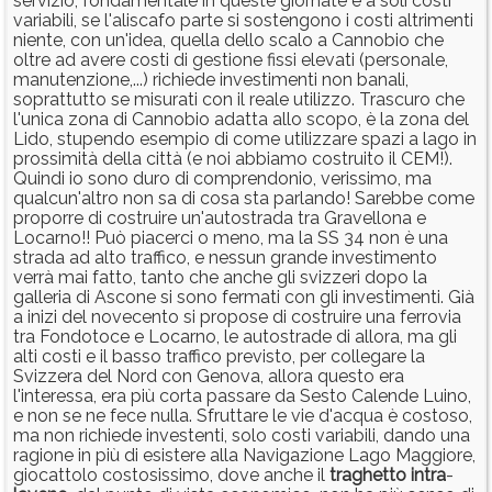
servizio, fondamentale in queste giornate e a soli costi
variabili, se l'aliscafo parte si sostengono i costi altrimenti
niente, con un'idea, quella dello scalo a Cannobio che
oltre ad avere costi di gestione fissi elevati (personale,
manutenzione,...) richiede investimenti non banali,
soprattutto se misurati con il reale utilizzo. Trascuro che
l'unica zona di Cannobio adatta allo scopo, è la zona del
Lido, stupendo esempio di come utilizzare spazi a lago in
prossimità della città (e noi abbiamo costruito il CEM!).
Quindi io sono duro di comprendonio, verissimo, ma
qualcun'altro non sa di cosa sta parlando! Sarebbe come
proporre di costruire un'autostrada tra Gravellona e
Locarno!! Può piacerci o meno, ma la SS 34 non è una
strada ad alto traffico, e nessun grande investimento
verrà mai fatto, tanto che anche gli svizzeri dopo la
galleria di Ascone si sono fermati con gli investimenti. Già
a inizi del novecento si propose di costruire una ferrovia
tra Fondotoce e Locarno, le autostrade di allora, ma gli
alti costi e il basso traffico previsto, per collegare la
Svizzera del Nord con Genova, allora questo era
l'interessa, era più corta passare da Sesto Calende Luino,
e non se ne fece nulla. Sfruttare le vie d'acqua è costoso,
ma non richiede investenti, solo costi variabili, dando una
ragione in più di esistere alla Navigazione Lago Maggiore,
giocattolo costosissimo, dove anche il
traghetto
intra
-