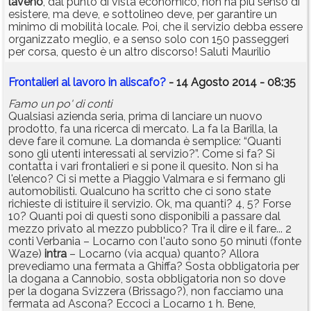
laveno
, dal punto di vista economico, non ha più senso di
esistere, ma deve, e sottolineo deve, per garantire un
minimo di mobilità locale. Poi, che il servizio debba essere
organizzato meglio, e a senso solo con 150 passeggeri
per corsa, questo è un altro discorso! Saluti Maurilio
Frontalieri al lavoro in aliscafo?
- 14 Agosto 2014 - 08:35
Famo un po' di conti
Qualsiasi azienda seria, prima di lanciare un nuovo
prodotto, fa una ricerca di mercato. La fa la Barilla, la
deve fare il comune. La domanda è semplice: “Quanti
sono gli utenti interessati al servizio?”. Come si fa? Si
contatta i vari frontalieri e si pone il quesito. Non si ha
l'elenco? Ci si mette a Piaggio Valmara e si fermano gli
automobilisti. Qualcuno ha scritto che ci sono state
richieste di istituire il servizio. Ok, ma quanti? 4, 5? Forse
10? Quanti poi di questi sono disponibili a passare dal
mezzo privato al mezzo pubblico? Tra il dire e il fare... 2
conti Verbania – Locarno con l'auto sono 50 minuti (fonte
Waze)
intra
– Locarno (via acqua) quanto? Allora
prevediamo una fermata a Ghiffa? Sosta obbligatoria per
la dogana a Cannobio, sosta obbligatoria non so dove
per la dogana Svizzera (Brissago?), non facciamo una
fermata ad Ascona? Eccoci a Locarno 1 h. Bene,