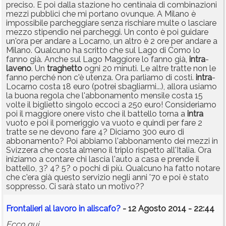
preciso. E poi dalla stazione ho centinaia di combinazioni
mezzi pubblici che mi portano ovunque. A Milano è
impossibile parcheggiare senza rischiare multe o lasciare
mezzo stipendio nei parcheggi. Un conto è poi guidare
un'ora per andare a Locarno, un altro è 2 ore per andare a
Milano. Qualcuno ha scritto che sul Lago di Como lo
fanno già. Anche sul Lago Maggiore lo fanno già,
intra
-
laveno
. Un
traghetto
ogni 20 minuti. Le altre tratte non le
fanno perché non c'è utenza. Ora parliamo di costi.
intra
-
Locarno costa 18 euro (potrei sbagliarmi...), allora usiamo
la buona regola che l'abbonamento mensile costa 15
volte il biglietto singolo eccoci a 250 euro! Consideriamo
poi il maggiore onere visto che il battello torna a
intra
vuoto e poi il pomeriggio va vuoto e quindi per fare 2
tratte se ne devono fare 4? Diciamo 300 euro di
abbonamento? Poi abbiamo l'abbonamento dei mezzi in
Svizzera che costa almeno il triplo rispetto all'Italia. Ora
iniziamo a contare chi lascia l'auto a casa e prende il
battello, 3? 4? 5? o pochi di più. Qualcuno ha fatto notare
che c'era già questo servizio negli anni '70 e poi è stato
soppresso. Ci sarà stato un motivo??
Frontalieri al lavoro in aliscafo?
- 12 Agosto 2014 - 22:44
Ecco qui...