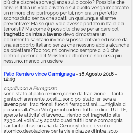
più che discreta sorveglianza sul piccolo? Possibile che
arrivi in Italia un volo privato e sul quello venga imbarcato
un minore che, purtroppo per lui, non era un perfetto
sconosciuto senza che scatti un qualunque allarme
preventivo? Ma se quel volo avesse portato in Italia dei
terroristi? Ma come è possibile che se per andare col
traghetto
da
intra
a
laveno
devo dimostrare un
documento sanitario invece si possa entrare ed uscire da
una aeroporto italiano senza che nessuno abbia alcunchè
da obiettare?Toc toc, mi convinco sempre di più che
dietro il portone del Ministero dell'interno non ci sia più
nessuno, manco un usciere.
Palio Remiero vince Germignaga
- 16 Agosto 2016 -
12:49
coprifuoco a Ferragosto
sono stato al palio remiero,come da tradizione.......tanta
gente,chiaramente locali......sono poi stato ieri sera a
laveno
,per i tradizionali fuochi ferragostiani.........migliaia di
persone,alla''San Vito'',per intenderci,tutte ,e dico TUTTE,
aperte le attivita' di
laveno
.......rientro col
traghetto
alle
23,30...et voila'....15 agosto,quasi tutti i bar e compagnia
cantante chiusi,un aria da Cernobyl dopo il vento
atomico,desolazione per la vie e piazze di
intra
...solo