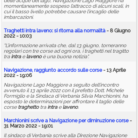
delle acque del lago, Navigazione Lago Maggiore ha
momentaneamente sospeso l’attracco di alcuni scali, in
cui il basso livello potrebbe causare l’incaglio delle
imbarcazioni.
Traghetti
intra
laveno
: si ritorna alla normalità
- 8 Giugno
2022 - 10:03
"L’informazione arrivata che, dal 13 giugno, torneranno
regolari con tre corse ad ogni ora, i traghetti nel tragitto
tra
intra
e
laveno
è una buona notizia".
Navigazione, raggiunto accordo sulle corse
- 13 Aprile
2022 - 19:06
Navigazione Lago Maggiore a seguito dell’incontro
avvenuto il 13 aprile 2022 con il prefetto Dott. Michele
Formiglio e la Sindaca di Verbania Silvia Marchionini, ha
esposto le determinazioni per affrontare il taglio delle
corse
traghetto
tra
intra
e
laveno
.
Marchionini scrive a Navigazione per diminuzione corse
-
31 Marzo 2022 - 19:01
Il sindaco di Verbania scrive alla Direzione Navigazione