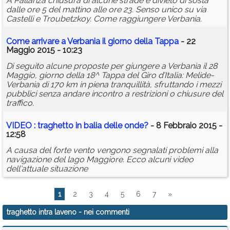
A Pallanza chiusura di alcune strade e divieto di sosta
dalle ore 5 del mattino alle ore 23. Senso unico su via
Castelli e Troubetzkoy. Come raggiungere Verbania.
Come arrivare a Verbania il giorno della Tappa
- 22
Maggio 2015 - 10:23
Di seguito alcune proposte per giungere a Verbania il 28
Maggio, giorno della 18^ Tappa del Giro d’Italia: Melide-
Verbania di 170 km in piena tranquillità, sfruttando i mezzi
pubblici senza andare incontro a restrizioni o chiusure del
traffico.
VIDEO :
traghetto
in balia delle onde?
- 8 Febbraio 2015 -
12:58
A causa del forte vento vengono segnalati problemi alla
navigazione del lago Maggiore. Ecco alcuni video
dell'attuale situazione
1
2
3
4
5
6
7
»
traghetto intra laveno
- nei commenti