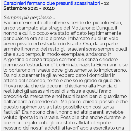
Carabinieri fermano due presunti scassinatori
- 12
Settembre 2021 - 20:40
Sempre più perplesso....
Faccio riferimento alle ultime vicende del piccolo Eitan,
unico scampato alla strage del Mottarone: Dunque, il
nonno a cui il piccolo era stato affidato legittimamente
per qualche ora se lo è preso, imbarcato su di un volo
aereo privato ed estradato in Israele. Ora, da un parte
ammiro il nonno: del resto gli israeliani sono sempre quelli
che a suo tempo, in modo esemplare, andarono in
Argentina e senza troppe cerimonie e senza chiedere
permesso "estradarono" il criminale nazista Eichmann e se
lo portarono in Israele dove, giustamente, lo impiccarono.
Da noi sicuramente gli avrebbero dato i domiciliari in
attesa del secondo, terzo e che so io grado di giudizio.
Prova ne sia che da decenni chiediamo alla Francia di
restituirci gli assassini rossi di sinistra e quelli fanno
orecchie da mercante e noi buoni buoni ben ci guardiamo
dall'andare a riprenderceli. Ma poi mi chiedo: possibile che
questo rapimento sia stato possibile con così tanta
facilità? Era notorio che il nonno ed altri parenti avrebbe
voluto riportarlo in Israele. Possibile che anche durante le
ore in cui legalmente gli era stato affidato il nipote
nessuno dei nostri" addetti ai lavori" abbia esercitato una