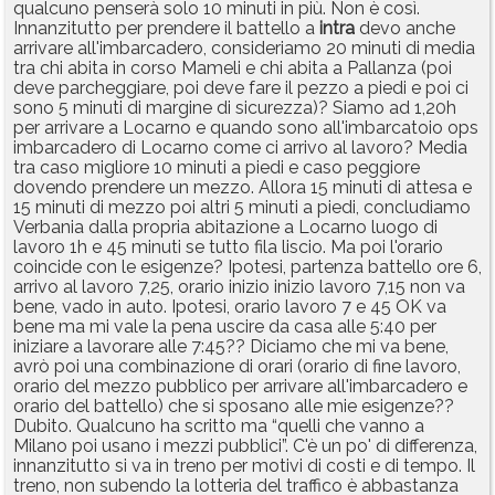
qualcuno penserà solo 10 minuti in più. Non è così.
Innanzitutto per prendere il battello a
intra
devo anche
arrivare all'imbarcadero, consideriamo 20 minuti di media
tra chi abita in corso Mameli e chi abita a Pallanza (poi
deve parcheggiare, poi deve fare il pezzo a piedi e poi ci
sono 5 minuti di margine di sicurezza)? Siamo ad 1,20h
per arrivare a Locarno e quando sono all'imbarcatoio ops
imbarcadero di Locarno come ci arrivo al lavoro? Media
tra caso migliore 10 minuti a piedi e caso peggiore
dovendo prendere un mezzo. Allora 15 minuti di attesa e
15 minuti di mezzo poi altri 5 minuti a piedi, concludiamo
Verbania dalla propria abitazione a Locarno luogo di
lavoro 1h e 45 minuti se tutto fila liscio. Ma poi l'orario
coincide con le esigenze? Ipotesi, partenza battello ore 6,
arrivo al lavoro 7,25, orario inizio inizio lavoro 7,15 non va
bene, vado in auto. Ipotesi, orario lavoro 7 e 45 OK va
bene ma mi vale la pena uscire da casa alle 5:40 per
iniziare a lavorare alle 7:45?? Diciamo che mi va bene,
avrò poi una combinazione di orari (orario di fine lavoro,
orario del mezzo pubblico per arrivare all'imbarcadero e
orario del battello) che si sposano alle mie esigenze??
Dubito. Qualcuno ha scritto ma “quelli che vanno a
Milano poi usano i mezzi pubblici”. C'è un po' di differenza,
innanzitutto si va in treno per motivi di costi e di tempo. Il
treno, non subendo la lotteria del traffico è abbastanza