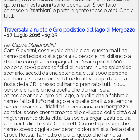
qui le manifestazioni (sono poche, dai!!!) per farlo
conoscere (
triathlon
) o portare gente (pesciolata). Ciao a
tutti.
Traversata a nuoto e Giro podistico del lago di Mergozzo
- 17 Luglio 2016 - 19:05
Re: Capire l'italiano!!!!!!!
Caro Giovanni, cosa vuole che le dica...questa mattina
hanno partecipato alla gara 430 persone, mi sbilancio a
dire che con gli accompagnatori c'erano più di 1000
persone. 1000 persone felici di nuotare in uno splendido
scenario, accolti da una splendida città! 1000 persone
che hanno speso i loro soldi nelle attività aperte e alla
festa della CRI, presso cui hanno pranzato tutti! 1000
persone che insieme a quelle che domani sera
parteciperanno al giro del lago, a quelle che a febbraio
hanno fatto il tuffo nel lago e a quelle che il 4 settembre
parteciperanno al
triathlon
internazionale di
mergozzo
,
contribuiscono enormemente allo sviluppo della città e al
miglioramento della città! La società organizzatrice, tra
contributi diretti (soldi) e indiretti (come le persone che
hanno speso oggi e spenderanno domani alla festa della
Croce Rossa), fa molto di più di quello che fanno la