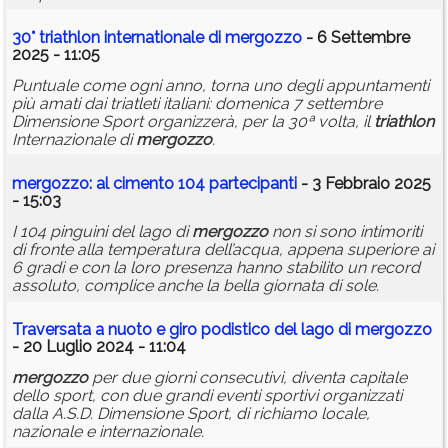
30°
triathlon
internationale di
mergozzo
- 6 Settembre
2025 - 11:05
Puntuale come ogni anno, torna uno degli appuntamenti
più amati dai triatleti italiani: domenica 7 settembre
Dimensione Sport organizzerà, per la 30ª volta, il
triathlon
Internazionale di
mergozzo
.
mergozzo
: al cimento 104 partecipanti
- 3 Febbraio 2025
- 15:03
I 104 pinguini del lago di
mergozzo
non si sono intimoriti
di fronte alla temperatura dell’acqua, appena superiore ai
6 gradi e con la loro presenza hanno stabilito un record
assoluto, complice anche la bella giornata di sole.
Traversata a nuoto e giro podistico del lago di
mergozzo
- 20 Luglio 2024 - 11:04
mergozzo
per due giorni consecutivi, diventa capitale
dello sport, con due grandi eventi sportivi organizzati
dalla A.S.D. Dimensione Sport, di richiamo locale,
nazionale e internazionale.