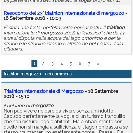
85 partenti ma è stato superato la soglia di 130 iscritti.
Resoconto del 23°
triathlon
Internazionale di
mergozzo
-
16 Settembre 2018 - 10:03
E’ stata una festa, perfetta sotto ogni aspetto. Il
triathlon
Internazionale di
mergozzo
2018, la “classica” che da 23
anni si disputa nelle acque del lago omonimo e per le
strade e le stradine intorno e all’interno del centro della
cittadina.
1
2
3
4
5
6
7
»
triathlon mergozzo
- nei commenti
Triathlon Internazionale di Mergozzo
- 18 Settembre
2018 - 15:10
il bel lago di
mergozzo
Non può vivere ne dare da vivere senza un indotto.
Capisco perfettamente la voglia di un turismo tranquillo
che non disturbi lago e abitanti. Ma probabilmente con
quello non si mangia a sufficienza e il lago non basta a se
stesso, va mantenuto esattamente come il Paese.... Da