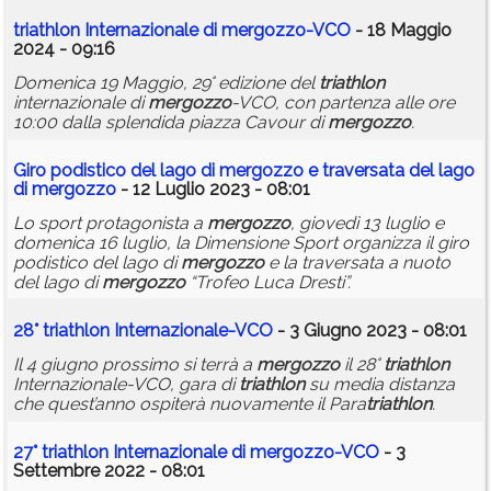
triathlon
Internazionale di
mergozzo
-VCO
- 18 Maggio
2024 - 09:16
Domenica 19 Maggio, 29° edizione del
triathlon
internazionale di
mergozzo
-VCO, con partenza alle ore
10:00 dalla splendida piazza Cavour di
mergozzo
.
Giro podistico del lago di
mergozzo
e traversata del lago
di
mergozzo
- 12 Luglio 2023 - 08:01
Lo sport protagonista a
mergozzo
, giovedì 13 luglio e
domenica 16 luglio, la Dimensione Sport organizza il giro
podistico del lago di
mergozzo
e la traversata a nuoto
del lago di
mergozzo
“Trofeo Luca Dresti”.
28°
triathlon
Internazionale-VCO
- 3 Giugno 2023 - 08:01
Il 4 giugno prossimo si terrà a
mergozzo
il 28°
triathlon
Internazionale-VCO, gara di
triathlon
su media distanza
che quest’anno ospiterà nuovamente il Para
triathlon
.
27°
triathlon
Internazionale di
mergozzo
-VCO
- 3
Settembre 2022 - 08:01