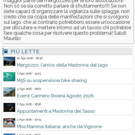
maggior parte dei mergozzesi per le loro associazioni!
Non so se sia corretto parlare di sfruttamento!!!! Se non
siete capaci di organizzare la vigilanza sulle spiagge, non
credo che sia colpa delle manifestazioni che si svolgono
sul lago, che al contrario potrebbero essere un'occasione
per discutere e mettere intorno ad un tavolo chi potrebbe
fare qualche cosa per risolvere questo problema! Saluti
Maurilio
PIÙ LETTE
10 Ago 2026 - 08:30
Mergozzo: l'arrivo della Madonna dal lago
2 Ago 2026 - 15:03
M5S su sospensione bike sharing
3 Ago 2026 - 08:01
Eventi Cannero Riviera Agosto 2026
7 Ago 2026 - 18:06
Appuntamenti a Madonna del Sasso
2 Ago 2026 - 10:03
Miss Mamma Italiana: anche da Vignone
1 Ago 2026 - 08:01