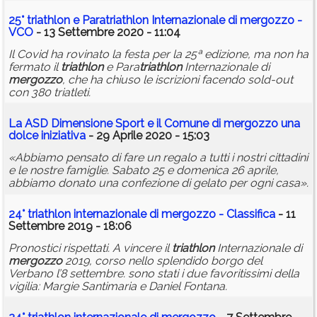
25°
triathlon
e Para
triathlon
Internazionale di
mergozzo
-
VCO
- 13 Settembre 2020 - 11:04
Il Covid ha rovinato la festa per la 25ª edizione, ma non ha
fermato il
triathlon
e Para
triathlon
Internazionale di
mergozzo
, che ha chiuso le iscrizioni facendo sold-out
con 380 triatleti.
La ASD Dimensione Sport e il Comune di
mergozzo
una
dolce iniziativa
- 29 Aprile 2020 - 15:03
«Abbiamo pensato di fare un regalo a tutti i nostri cittadini
e le nostre famiglie. Sabato 25 e domenica 26 aprile,
abbiamo donato una confezione di gelato per ogni casa».
24°
triathlon
internazionale di
mergozzo
- Classifica
- 11
Settembre 2019 - 18:06
Pronostici rispettati. A vincere il
triathlon
Internazionale di
mergozzo
2019, corso nello splendido borgo del
Verbano l’8 settembre. sono stati i due favoritissimi della
vigilia: Margie Santimaria e Daniel Fontana.