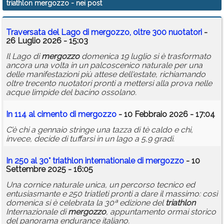
triathlon mergozzo
- nei post
Calendario
Traversata del Lago di
mergozzo
, oltre 300 nuotatori
-
Annunci
26 Luglio 2026 - 15:03
Il Lago di
mergozzo
domenica 19 luglio si è trasformato
ancora una volta in un palcoscenico naturale per una
delle manifestazioni più attese dell'estate, richiamando
oltre trecento nuotatori pronti a mettersi alla prova nelle
acque limpide del bacino ossolano.
In 114 al cimento di
mergozzo
- 10 Febbraio 2026 - 17:04
C’è chi a gennaio stringe una tazza di tè caldo e chi,
invece, decide di tuffarsi in un lago a 5,9 gradi.
In 250 al 30°
triathlon
internationale di
mergozzo
- 10
Settembre 2025 - 16:05
Una cornice naturale unica, un percorso tecnico ed
entusiasmante e 250 triatleti pronti a dare il massimo: così
domenica si è celebrata la 30ª edizione del
triathlon
Internazionale di
mergozzo
, appuntamento ormai storico
del panorama endurance italiano.