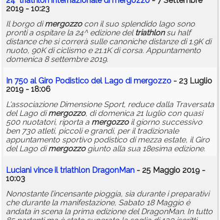
24°
triathlon
internazionale di
mergozzo
- 7 Settembre
2019 - 10:23
Il borgo di
mergozzo
con il suo splendido lago sono
pronti a ospitare la 24^ edizione del
triathlon
su half
distance che si correrà sulle canoniche distanze di 1.9K di
nuoto, 90K di ciclismo e 21.1K di corsa. Appuntamento
domenica 8 settembre 2019.
In 750 al Giro Podistico del Lago di
mergozzo
- 23 Luglio
2019 - 18:06
L'associazione Dimensione Sport, reduce dalla Traversata
del Lago di
mergozzo
, di domenica 21 luglio con quasi
500 nuotatori, riporta a
mergozzo
il giorno successivo
ben 730 atleti, piccoli e grandi, per il tradizionale
appuntamento sportivo podistico di mezza estate, il Giro
del Lago di
mergozzo
giunto alla sua 18esima edizione.
Luciani vince il
triathlon
DragonMan
- 25 Maggio 2019 -
10:03
Nonostante l’incensante pioggia, sia durante i preparativi
che durante la manifestazione, Sabato 18 Maggio é
andata in scena la prima edizione del DragonMan. In tutto