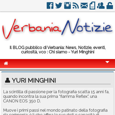
Il BLOG pubblico di Verbania: News, Notizie, eventi,
curiosità, vco : Chi siamo - Yuri Minghini
Cronaca
👤 YURI MINGHINI
Politica
La scintilla di passione per la fotografia scatta 15 anni fa,
Sport
quando incontra la sua prima “fiamma Reflex”, una
CANON EOS 350 D.
Eventi
Muove i primi passi nel mondo patinato della fotografia
Info Utili
da cerimonia: è lì che affina le sue doti e capacità di