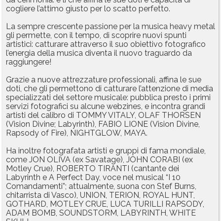
cogliere l’attimo giusto per lo scatto perfetto.
Rubriche
La sempre crescente passione per la musica heavy metal
Calendario
gli permette, con il tempo, di scoprire nuovi spunti
artistici: catturare attraverso il suo obiettivo fotografico
Annunci
l’energia della musica diventa il nuovo traguardo da
raggiungere!
Grazie a nuove attrezzature professionali, affina le sue
doti, che gli permettono di catturare l’attenzione di media
specializzati del settore musicale: pubblica presto i primi
servizi fotografici su alcune webzines, e incontra grandi
artisti del calibro di TOMMY VITALY, OLAF THORSEN
(Vision Divine; Labyrinth), FABIO LIONE (Vision Divine,
Rapsody of Fire), NIGHTGLOW, MAYA.
Ha inoltre fotografata artisti e gruppi di fama mondiale,
come JON OLIVA (ex Savatage), JOHN CORABI (ex
Motley Crue), ROBERTO TIRANTI (cantante dei
Labyrinth e A Perfect Day, voce nel musical “I 10
Comandamenti”; attualmente, suona con Stef Burns,
chitarrista di Vasco), UNION, TERION, ROYAL HUNT,
GOTHARD, MOTLEY CRUE, LUCA TURILLI RAPSODY,
ADAM BOMB, SOUNDSTORM, LABYRINTH, WHITE