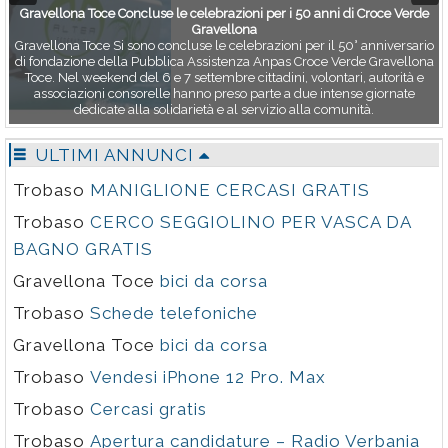
Gravellona Toce Concluse le celebrazioni per i 50 anni di Croce Verde
Gravellona
Gravellona Toce Si sono concluse le celebrazioni per il 50° anniversario
di fondazione della Pubblica Assistenza Anpas Croce Verde Gravellona
Toce. Nel weekend del 6 e 7 settembre cittadini, volontari, autorità e
associazioni consorelle hanno preso parte a due intense giornate
dedicate alla solidarietà e al servizio alla comunità.
ULTIMI ANNUNCI
Trobaso
MANIGLIONE CERCASI GRATIS
Trobaso
CERCO SEGGIOLINO PER VASCA DA
BAGNO GRATIS
Gravellona Toce
bici da corsa
Trobaso
Schede telefoniche
Gravellona Toce
bici da corsa
Trobaso
Vendesi iPhone 12 Pro. Max
Trobaso
Cercasi gratis
Trobaso
Apertura candidature – Radio Verbania