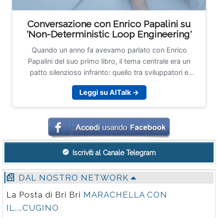
Conversazione con Enrico Papalini su
'Non-Deterministic Loop Engineering'
Quando un anno fa avevamo parlato con Enrico
Papalini del suo primo libro, il tema centrale era un
patto silenzioso infranto: quello tra sviluppatori e
macchine deterministiche, saltato nel momento in cui il
Leggi su AITalk →
codice ha smesso di fare sempre e comunque quello
che gli veniva scritto. Papalini, Head of Software
Development per Issuances, Custody, Data & UX/UI
Solutions in Euronext Securities, con un passato in
London Stock Exchange Group e Borsa Italiana, aveva
raccontato quel passaggio con la voce di chi gestisce
Iscriviti al Canale Telegram
sistemi dove l'errore non è un'opzione contrattuale, è
un incidente.
DAL NOSTRO NETWORK
La Posta di Bri Bri
MARACHELLA CON
IL....CUGINO