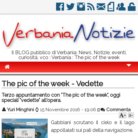
Il BLOG pubblico di Verbania: News, Notizie, eventi,
curiosità, vco : Verbania : The pic of the week
Cronaca
The pic of the week - Vedette
Politica
Terzo appuntamento con "The pic of the week", oggi
speciali "vedette" all'opera.
Sport
👤
Yuri Minghini
⌚
15 Novembre 2016 - 19:06
Commenta
Eventi
a-
+
Gabbiani scrutano il cielo e il lago
Info Utili
appollaiati sui pali della navigazione.
Rubriche