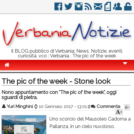
Il BLOG pubblico di Verbania: News, Notizie, eventi,
curiosità, vco : Verbania : The pic of the week
Cronaca
The pic of the week - Stone look
Politica
Nono appuntamento con "The pic of the week", oggi
sguardi di pietra.
Sport
👤
Yuri Minghini
⌚
10 Gennaio 2017 - 13:01
Commenta
a-
Eventi
+
Uno scorcio del Mausoleo Cadorna a
Info Utili
Pallanza, in un cielo nuvoloso.
Rubriche