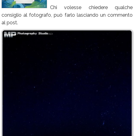
Chi volesse chiedere qualche
Calendario
consiglio al fotografo, può farlo lasciando un commento
Annunci
al post.