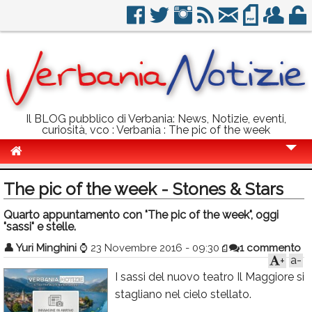
Il BLOG pubblico di Verbania: News, Notizie, eventi,
curiosità, vco : Verbania : The pic of the week
Cronaca
The pic of the week - Stones & Stars
Politica
Quarto appuntamento con "The pic of the week", oggi
"sassi" e stelle.
Sport
👤
Yuri Minghini
⌚
23 Novembre 2016 - 09:30
1 commento
Eventi
a-
+
I sassi del nuovo teatro Il Maggiore si
Info Utili
stagliano nel cielo stellato.
Rubriche