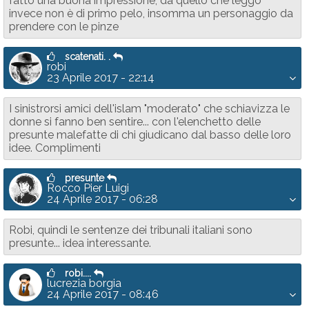
fatto una buona impressione, da quello che leggo
invece non è di primo pelo, insomma un personaggio da
prendere con le pinze
scatenati. .
robi
23 Aprile 2017 - 22:14
I sinistrorsi amici dell'islam "moderato" che schiavizza le
donne si fanno ben sentire... con l'elenchetto delle
presunte malefatte di chi giudicano dal basso delle loro
idee. Complimenti
presunte
Rocco Pier Luigi
24 Aprile 2017 - 06:28
Robi, quindi le sentenze dei tribunali italiani sono
presunte... idea interessante.
robi....
lucrezia borgia
24 Aprile 2017 - 08:46