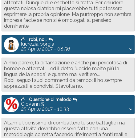
attentati. Dunque di elenchetto si tratta. Per chiudere
questa noiosa diatriba mi piacerebbe tutti potessero
esprimere la propria opinione. Ma purtroppo non sembra
impresa facile se non si è omologati al pensiero
dominante.
robi, no...
lucrezia borgia
25 Aprile 2017 - 08:56
A mio parere, la diffamazione è anche più pericolosa di
bombe o attentati.....ed il detto "uccide molto più la
lingua della spada" è quanto mai veritiero...
Robi, seguo i suoi commenti da tempo: li ho sempre
apprezzati e condivisi. Stavolta no.
Questione di metodo
Giovanni%
25 Aprile 2017 - 10:33
Allam è liberissimo di combattere le sue battaglie ma
questa attività dovrebbe essere fatta con una
metodologia corretta facendo riferimenti a fonti reali e