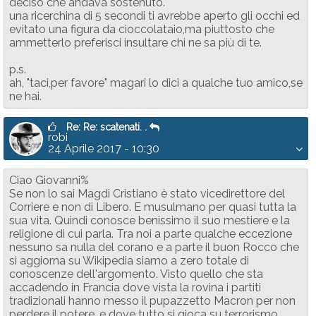
deciso che andava sostenuto.
una ricerchina di 5 secondi ti avrebbe aperto gli occhi ed
evitato una figura da cioccolataio,ma piuttosto che
ammetterlo preferisci insultare chi ne sa più di te.
p.s.
ah, "taci,per favore" magari lo dici a qualche tuo amico,se
ne hai.
Re: Re: scatenati. .
robi
24 Aprile 2017 - 10:30
Ciao Giovanni%
Se non lo sai Magdi Cristiano è stato vicedirettore del
Corriere e non di Libero. E musulmano per quasi tutta la
sua vita. Quindi conosce benissimo il suo mestiere e la
religione di cui parla. Tra noi a parte qualche eccezione
nessuno sa nulla del corano e a parte il buon Rocco che
si aggiorna su Wikipedia siamo a zero totale di
conoscenze dell'argomento. Visto quello che sta
accadendo in Francia dove vista la rovina i partiti
tradizionali hanno messo il pupazzetto Macron per non
perdere il potere, e dove tutto si gioca su terrorismo