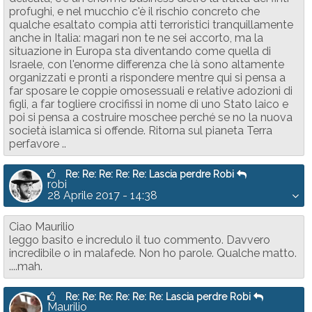
profughi, e nel mucchio c'è il rischio concreto che
qualche esaltato compia atti terroristici tranquillamente
anche in Italia: magari non te ne sei accorto, ma la
situazione in Europa sta diventando come quella di
Israele, con l'enorme differenza che là sono altamente
organizzati e pronti a rispondere mentre qui si pensa a
far sposare le coppie omosessuali e relative adozioni di
figli, a far togliere crocifissi in nome di uno Stato laico e
poi si pensa a costruire moschee perché se no la nuova
società islamica si offende. Ritorna sul pianeta Terra
perfavore ..
Re: Re: Re: Re: Re: Lascia perdre Robi
robi
28 Aprile 2017 - 14:38
Ciao Maurilio
leggo basito e incredulo il tuo commento. Davvero
incredibile o in malafede. Non ho parole. Qualche matto.
....mah.
Re: Re: Re: Re: Re: Re: Lascia perdre Robi
Maurilio