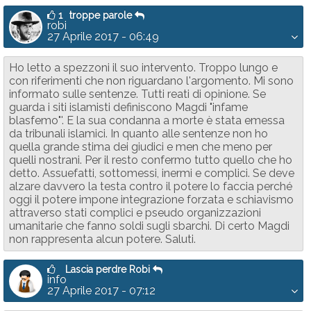
1
troppe parole
robi
27 Aprile 2017 - 06:49
Ho letto a spezzoni il suo intervento. Troppo lungo e
con riferimenti che non riguardano l'argomento. Mi sono
informato sulle sentenze. Tutti reati di opinione. Se
guarda i siti islamisti definiscono Magdi "infame
blasfemo"'. E la sua condanna a morte è stata emessa
da tribunali islamici. In quanto alle sentenze non ho
quella grande stima dei giudici e men che meno per
quelli nostrani. Per il resto confermo tutto quello che ho
detto. Assuefatti, sottomessi, inermi e complici. Se deve
alzare davvero la testa contro il potere lo faccia perché
oggi il potere impone integrazione forzata e schiavismo
attraverso stati complici e pseudo organizzazioni
umanitarie che fanno soldi sugli sbarchi. Di certo Magdi
non rappresenta alcun potere. Saluti.
Lascia perdre Robi
info
27 Aprile 2017 - 07:12