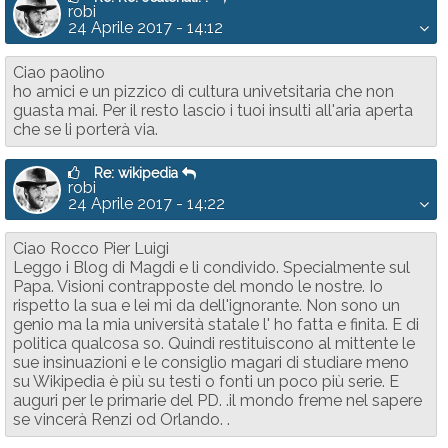
robi
24 Aprile 2017 - 14:12
Ciao paolino
ho amici e un pizzico di cultura univetsitaria che non
guasta mai. Per il resto lascio i tuoi insulti all'aria aperta
che se li porterà via.
Re: wikipedia
robi
24 Aprile 2017 - 14:22
Ciao Rocco Pier Luigi
Leggo i Blog di Magdi e li condivido. Specialmente sul
Papa. Visioni contrapposte del mondo le nostre. Io
rispetto la sua e lei mi da dell'ignorante. Non sono un
genio ma la mia università statale l' ho fatta e finita. E di
politica qualcosa so. Quindi restituiscono al mittente le
sue insinuazioni e le consiglio magari di studiare meno
su Wikipedia è più su testi o fonti un poco più serie. E
auguri per le primarie del PD. .il mondo freme nel sapere
se vincerà Renzi od Orlando. .