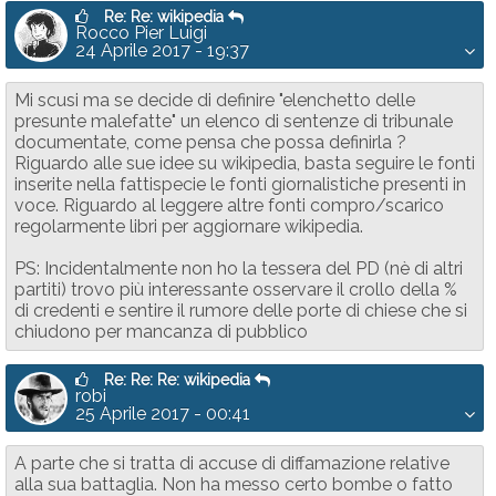
Re: Re: wikipedia
Rocco Pier Luigi
24 Aprile 2017 - 19:37
Mi scusi ma se decide di definire "elenchetto delle
presunte malefatte" un elenco di sentenze di tribunale
documentate, come pensa che possa definirla ?
Riguardo alle sue idee su wikipedia, basta seguire le fonti
inserite nella fattispecie le fonti giornalistiche presenti in
voce. Riguardo al leggere altre fonti compro/scarico
regolarmente libri per aggiornare wikipedia.
PS: Incidentalmente non ho la tessera del PD (nè di altri
partiti) trovo più interessante osservare il crollo della %
di credenti e sentire il rumore delle porte di chiese che si
chiudono per mancanza di pubblico
Re: Re: Re: wikipedia
robi
25 Aprile 2017 - 00:41
A parte che si tratta di accuse di diffamazione relative
alla sua battaglia. Non ha messo certo bombe o fatto