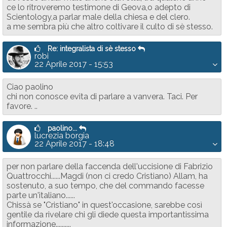
ce lo ritroveremo testimone di Geova,o adepto di
Scientology,a parlar male della chiesa e del clero.
a me sembra più che altro coltivare il culto di sè stesso.
Re: integralista di sè stesso
robi
22 Aprile 2017 - 15:53
Ciao paolino
chi non conosce evita di parlare a vanvera. Taci. Per
favore. ..
paolino...
lucrezia borgia
22 Aprile 2017 - 18:48
per non parlare della faccenda dell'uccisione di Fabrizio
Quattrocchi......Magdi (non ci credo Cristiano) Allam, ha
sostenuto, a suo tempo, che del commando facesse
parte un'italiano......
Chissà se "Cristiano" in quest'occasione, sarebbe così
gentile da rivelare chi gli diede questa importantissima
informazione..........