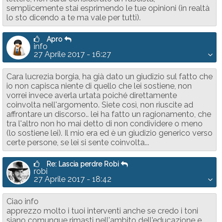
semplicemente stai esprimendo le tue opinioni (in realtà
lo sto dicendo a te ma vale per tutti).
Apro
info
27 Aprile 2017 - 16:27
Cara lucrezia borgia, ha già dato un giudizio sul fatto che
io non capisca niente di quello che lei sostiene, non
vorrei invece averla urtata poiché direttamente
coinvolta nell'argomento. Siete così, non riuscite ad
affrontare un discorso.. lei ha fatto un ragionamento, che
tra l'altro non ho mai detto di non condividere o meno
(lo sostiene lei). Il mio era ed è un giudizio generico verso
certe persone, se lei si sente coinvolta...
Re: Lascia perdre Robi
robi
27 Aprile 2017 - 18:42
Ciao info
apprezzo molto i tuoi interventi anche se credo i toni
siano comunque rimasti nell'ambito dell'educazione e