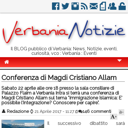
Il BLOG pubblico di Verbania: News, Notizie, eventi,
curiosità, vco : Verbania : Eventi
Cronaca
Conferenza di Magdi Cristiano Allam
Politica
Sabato 22 aprile alle ore 18 presso la sala consiliare di
Palazzo Flaim a Verbania Intra si terrà una conferenza di
Sport
Magdi Cristiano Allam sul tema "Immigrazione Islamica: E'
possibile l'integrazione? Conoscere per capire".
Eventi
👤
Redazione
⌚
21 Aprile 2017 - 11:27
146 commenti
a-
Info Utili
+
Il successivo dibattito sarà
Rubriche