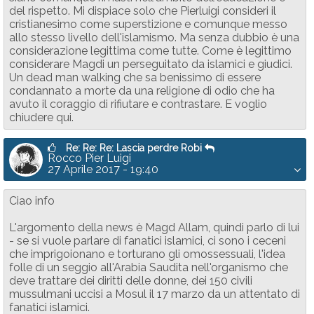
del rispetto. Mi dispiace solo che Pierluigi consideri il
cristianesimo come superstizione e comunque messo
allo stesso livello dell'islamismo. Ma senza dubbio è una
considerazione legittima come tutte. Come è legittimo
considerare Magdi un perseguitato da islamici e giudici.
Un dead man walking che sa benissimo di essere
condannato a morte da una religione di odio che ha
avuto il coraggio di rifiutare e contrastare. E voglio
chiudere qui.
Re: Re: Re: Lascia perdre Robi
Rocco Pier Luigi
27 Aprile 2017 - 19:40
Ciao info
L'argomento della news è Magd Allam, quindi parlo di lui
- se si vuole parlare di fanatici islamici, ci sono i ceceni
che imprigoionano e torturano gli omossessuali, l'idea
folle di un seggio all'Arabia Saudita nell'organismo che
deve trattare dei diritti delle donne, dei 150 civili
mussulmani uccisi a Mosul il 17 marzo da un attentato di
fanatici islamici.