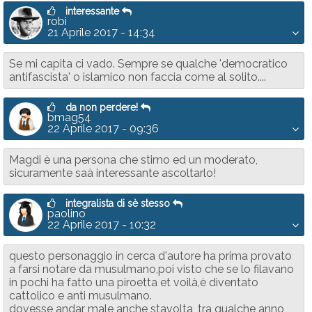
interessante
robi
21 Aprile 2017 - 14:34
Se mi capita ci vado. Sempre se qualche 'democratico
antifascista' o islamico non faccia come al solito....
da non perdere!
bmag54
22 Aprile 2017 - 09:36
Magdi è una persona che stimo ed un moderato,
sicuramente saà interessante ascoltarlo!
integralista di sè stesso
paolino
22 Aprile 2017 - 10:32
questo personaggio in cerca d'autore ha prima provato
a farsi notare da musulmano,poi visto che se lo filavano
in pochi ha fatto una piroetta et voilà,è diventato
cattolico e anti musulmano.
dovesse andar male anche stavolta, tra qualche anno