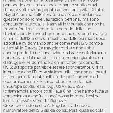
la diffamazione non è cosa lieve, Da sempre, molte
persone, in ogni ambito sociale, hanno subito gravi
disagi, a volte hanno pagato anche con la vita. Di fatto,
Magdi Allam ha collezionato una serie di condanne e
queste non sono mie valutazioni personali ma sono
conclusioni alle quali si è arrivati in tribunale che non ha
trovato fonti reali e corrette a corredo delle sue
dichiarazioni. Mi rendo ben conto che esistono fanatici e
criminali dell'ISIS che si macchiano delle più mostruose
atrocità e mi domando anche come mai l'ISIS compia
attentati in Europa (la maggior parte) e non abbia
ancora prodotto nessuna azione in Israele notoriamente
considerato, dal mondo islamico, nemico giurato e da
distruggere. Mi domando a chi, in fondo, fa comodo
l'ISIS: la risposta potrebbe essere sconcertante. Chi ha
interesse a che l'Europa sia impaurita, che non riesca ad
essere perfettamente unita, forte, politicamente ed
economicamente? A chi darebbe molto fastidio
un'Europa solida, reale? Agli USA? all'URSS?
(chiamiamola ancora così)? alla Cina? che hanno tutta la
convenienza a che "nessuno" possa intromettersi nei
loro "interessi" e sfere di influenza?
Credo che la storia che Al Bagdadi sia il capo e
manovratore dell'ISIS sia da considerarsi quasi ridicola. I