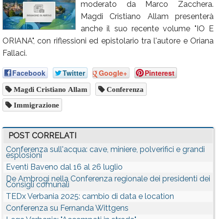
moderato da Marco Zacchera.
Calendario
Magdi Cristiano Allam presenterà
anche il suo recente volume "IO E
Annunci
ORIANA", con riflessioni ed epistolario tra l'autore e Oriana
Fallaci.
Facebook
Twitter
Google+
Pinterest
Magdi Cristiano Allam
Conferenza
Immigrazione
POST CORRELATI
Conferenza sull'acqua: cave, miniere, polverifici e grandi
esplosioni
Eventi Baveno dal 16 al 26 luglio
De Ambrogi nella Conferenza regionale dei presidenti dei
Consigli comunali
TEDx Verbania 2025: cambio di data e location
Conferenza su Fernanda Wittgens