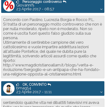
Personaggio controverso
Giovanni%
23 Aprile 2017 - 08:57
Concordo con Paolino, Lucrezia Borgia e Rocco P.L.
SI tratta di un personaggio molto controverso che non è
per nulla moderato, ripeto non è moderato. Non so
come è uscita fuori questo falso giudizio sulla sua
persona.
Ultimamente di sentirebbe campione del vero
cattolicesimo e vuole impartire addirittura lezioni
all'attuale Pontefice, del quale ne dubita pure la
legittimità, scrivendo articoli assurdi come quello che
riporto:
http://www.magdicristianoallam.it/blogs/verita-e-
rivoluzione/bergoglio-e-un-antipapa-che-ha-fondato-
una-religione-opposta-al-cristianesimo.html
OK, CONVINTO
bmag54
23 Aprile 2017 - 11:11
sentendolo qualche vlta nei dibattiti televisivi mi aveva