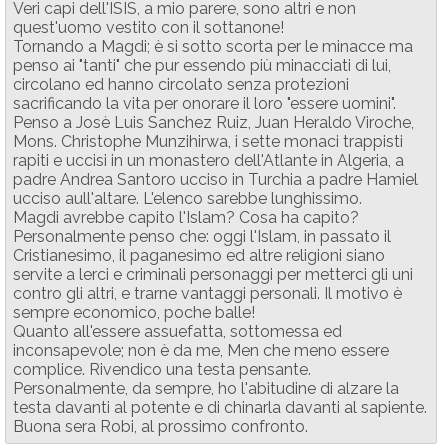
Veri capi dell'ISIS, a mio parere, sono altri e non
quest'uomo vestito con il sottanone!
Tornando a Magdi; è si sotto scorta per le minacce ma
penso ai "tanti" che pur essendo più minacciati di lui,
circolano ed hanno circolato senza protezioni
sacrificando la vita per onorare il loro "essere uomini".
Penso a Josè Luis Sanchez Ruiz, Juan Heraldo Viroche,
Mons. Christophe Munzihirwa, i sette monaci trappisti
rapiti e uccisi in un monastero dell'Atlante in Algeria, a
padre Andrea Santoro ucciso in Turchia a padre Hamiel
ucciso aull'altare. L'elenco sarebbe lunghissimo.
Magdi avrebbe capito l'Islam? Cosa ha capito?
Personalmente penso che: oggi l'Islam, in passato il
Cristianesimo, il paganesimo ed altre religioni siano
servite a lerci e criminali personaggi per metterci gli uni
contro gli altri, e trarne vantaggi personali. Il motivo è
sempre economico, poche balle!
Quanto all'essere assuefatta, sottomessa ed
inconsapevole; non è da me, Men che meno essere
complice. Rivendico una testa pensante.
Personalmente, da sempre, ho l'abitudine di alzare la
testa davanti al potente e di chinarla davanti al sapiente.
Buona sera Robi, al prossimo confronto.