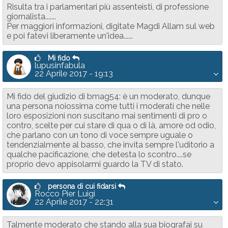
Risulta tra i parlamentari più assenteisti, di professione
giornalista.......
Per maggiori informazioni, digitate Magdi Allam sul web
e poi fatevi liberamente un'idea......
Mi fido
lupusinfabula
22 Aprile 2017 - 19:13
Mi fido del giudizio di bmag54: è un moderato, dunque
una persona noiossima come tutti i moderati che nelle
loro esposizioni non suscitano mai sentimenti di pro o
contro, scelte per cui stare di qua o di là, amore od odio,
che parlano con un tono di voce sempre uguale o
tendenzialmente al basso, che invita sempre l'uditorio a
qualche pacificazione, che detesta lo scontro....se
proprio devo appisolarmi guardo la TV di stato.
persona di cui fidarsi
Rocco Pier Luigi
22 Aprile 2017 - 22:31
Talmente moderato che stando alla sua biografai su