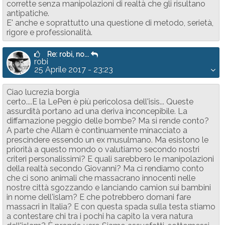
corrette senza manipolazioni di realtà che gli risultano
antipatiche.
E' anche e soprattutto una questione di metodo, serietà,
rigore e professionalità.
Re: robi, no...
robi
25 Aprile 2017 - 23:23
Ciao lucrezia borgia
certo....E la LePen è più pericolosa dell'isis... Queste
assurdità portano ad una deriva inconcepibile. La
diffamazione peggio delle bombe? Ma si rende conto?
A parte che Allam è continuamente minacciato a
prescindere essendo un ex musulmano. Ma esistono le
priorità a questo mondo o valutiamo secondo nostri
criteri personalissimi? E quali sarebbero le manipolazioni
della realtà secondo Giovanni? Ma ci rendiamo conto
che ci sono animali che massacrano innocenti nelle
nostre città sgozzando e lanciando camion sui bambini
in nome dell'islam? E che potrebbero domani fare
massacri in Italia? E con questa spada sulla testa stiamo
a contestare chi tra i pochi ha capito la vera natura