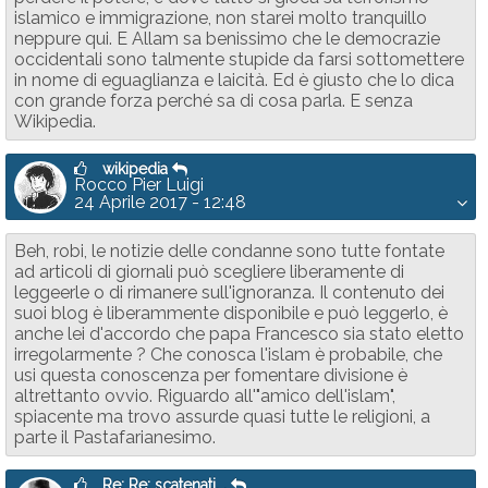
islamico e immigrazione, non starei molto tranquillo
neppure qui. E Allam sa benissimo che le democrazie
occidentali sono talmente stupide da farsi sottomettere
in nome di eguaglianza e laicità. Ed è giusto che lo dica
con grande forza perché sa di cosa parla. E senza
Wikipedia.
wikipedia
Rocco Pier Luigi
24 Aprile 2017 - 12:48
Beh, robi, le notizie delle condanne sono tutte fontate
ad articoli di giornali può scegliere liberamente di
leggeerle o di rimanere sull'ignoranza. Il contenuto dei
suoi blog è liberammente disponibile e può leggerlo, è
anche lei d'accordo che papa Francesco sia stato eletto
irregolarmente ? Che conosca l'islam è probabile, che
usi questa conoscenza per fomentare divisione è
altrettanto ovvio. Riguardo all'"amico dell'islam",
spiacente ma trovo assurde quasi tutte le religioni, a
parte il Pastafarianesimo.
Re: Re: scatenati. .