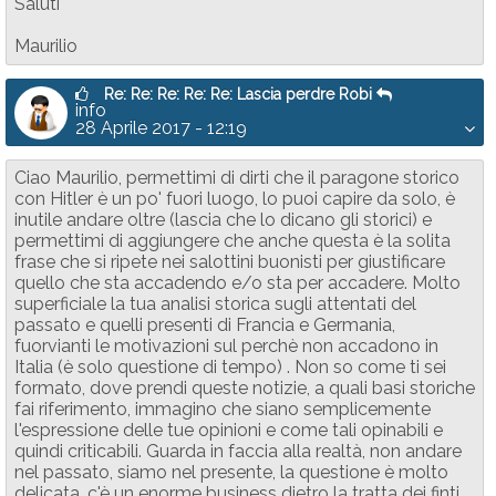
Saluti
Maurilio
Re: Re: Re: Re: Re: Lascia perdre Robi
info
28 Aprile 2017 - 12:19
Ciao Maurilio, permettimi di dirti che il paragone storico
con Hitler è un po' fuori luogo, lo puoi capire da solo, è
inutile andare oltre (lascia che lo dicano gli storici) e
permettimi di aggiungere che anche questa è la solita
frase che si ripete nei salottini buonisti per giustificare
quello che sta accadendo e/o sta per accadere. Molto
superficiale la tua analisi storica sugli attentati del
passato e quelli presenti di Francia e Germania,
fuorvianti le motivazioni sul perchè non accadono in
Italia (è solo questione di tempo) . Non so come ti sei
formato, dove prendi queste notizie, a quali basi storiche
fai riferimento, immagino che siano semplicemente
l'espressione delle tue opinioni e come tali opinabili e
quindi criticabili. Guarda in faccia alla realtà, non andare
nel passato, siamo nel presente, la questione è molto
delicata, c'è un enorme business dietro la tratta dei finti