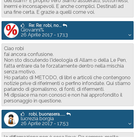
dell'islam? È proprio vero Siamo assuefatti, sottomessi,
inermi e inconsapevoli. E anche complici. Destinati ad
una fine certa. E grazie a quelli come voi.
Re: Re: robi, no...
Giovanni%
26 Aprile 2017 - 17:13
Ciao robi
fai ancora confusione.
Non sto discutendo l'ideologia di Allam o della Le Pen,
fatta entrare da te forzatamente dentro nella mischia
senza motivo.
Ho parlato di METODO, di libri e articoli che contengono
notizie prive di riferimenti o perfino infondate. Qui stiamo
parlando di giornalismo, di fonti, di rifermenti.
Mi dipsiace ma non conosci e non hai approfondito il
personaggio in questione.
robi, buonasera......
lucrezia borgia
26 Aprile 2017 - 17:53