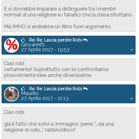
E si dovrebbe imparare a distinguere tra i membri
normali di una religione e i fanatici che la stesa sfruttano.
Ma IMHO si andrebbe un filino fuori argomento.
Re: Re: Lascia perdre Robi
Giovanni%
27 Aprile 2017 - 19:53
Ciao robi
certamente! Soprattutto con te confrontiamo
picevolmente idee anche diversissime.
Re: Re: Lascia perdre Robi
Maurilio
27 Aprile 2017 - 21:13
Ciao robi
già il fatto che scrivi e, immagino, pensi: "...da una
religione di odio...", rabbrividisco!