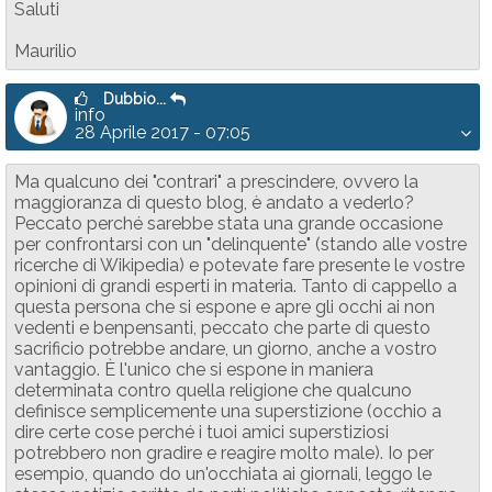
Saluti
Maurilio
Dubbio...
info
28 Aprile 2017 - 07:05
Ma qualcuno dei "contrari" a prescindere, ovvero la
maggioranza di questo blog, è andato a vederlo?
Peccato perché sarebbe stata una grande occasione
per confrontarsi con un "delinquente" (stando alle vostre
ricerche di Wikipedia) e potevate fare presente le vostre
opinioni di grandi esperti in materia. Tanto di cappello a
questa persona che si espone e apre gli occhi ai non
vedenti e benpensanti, peccato che parte di questo
sacrificio potrebbe andare, un giorno, anche a vostro
vantaggio. È l'unico che si espone in maniera
determinata contro quella religione che qualcuno
definisce semplicemente una superstizione (occhio a
dire certe cose perché i tuoi amici superstiziosi
potrebbero non gradire e reagire molto male). Io per
esempio, quando do un'occhiata ai giornali, leggo le