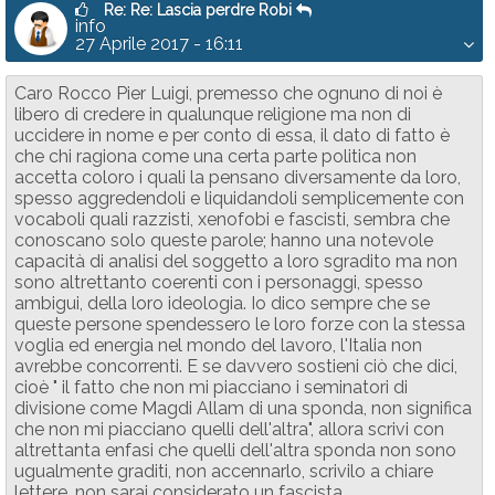
Re: Re: Lascia perdre Robi
info
27 Aprile 2017 - 16:11
Caro Rocco Pier Luigi, premesso che ognuno di noi è
libero di credere in qualunque religione ma non di
uccidere in nome e per conto di essa, il dato di fatto è
che chi ragiona come una certa parte politica non
accetta coloro i quali la pensano diversamente da loro,
spesso aggredendoli e liquidandoli semplicemente con
vocaboli quali razzisti, xenofobi e fascisti, sembra che
conoscano solo queste parole; hanno una notevole
capacità di analisi del soggetto a loro sgradito ma non
sono altrettanto coerenti con i personaggi, spesso
ambigui, della loro ideologia. Io dico sempre che se
queste persone spendessero le loro forze con la stessa
voglia ed energia nel mondo del lavoro, l'Italia non
avrebbe concorrenti. E se davvero sostieni ciò che dici,
cioè " il fatto che non mi piacciano i seminatori di
divisione come Magdi Allam di una sponda, non significa
che non mi piacciano quelli dell'altra", allora scrivi con
altrettanta enfasi che quelli dell'altra sponda non sono
ugualmente graditi, non accennarlo, scrivilo a chiare
lettere, non sarai considerato un fascista,