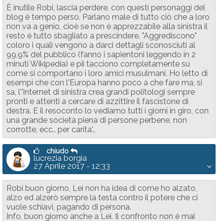
È inutile Robi, lascia perdere, con questi personaggi del
blog è tempo perso. Parlano male di tutto ciò che a loro
non va a genio, cioè se non è apprezzabile alla sinistra il
resto è tutto sbagliato a prescindere. "Aggrediscono"
coloro i quali vengono a darci dettagli sconosciuti al
99,9% del pubblico (fanno i sapientoni leggendo in 2
minuti Wikipedia) e pii tacciono completamente su
come si comportano i loro amici musulmani. Ho letto di
esempi che con l'Europa hanno poco a che fare ma, si
sa, l''internet di sinistra crea grandi politologi sempre
pronti e attenti a cercare di azzittire il fascistone di
destra. E il resoconto lo vediamo tutti i giorni in giro, con
una grande società piena di persone perbene, non
corrotte, ecc.. per carita'..
chiudo
lucrezia borgia
27 Aprile 2017 - 12:33
Robi buon giorno, Lei non ha idea di come ho alzato,
alzo ed alzerò sempre la testa contro il potere che ci
vuole schiavi, pagando di persona.
Info, buon giorno anche a Lei. Il confronto non è mai