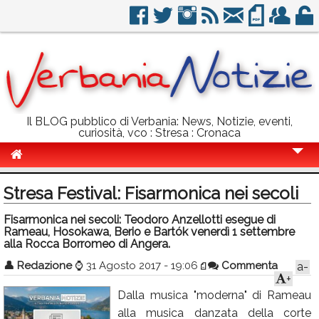
Il BLOG pubblico di Verbania: News, Notizie, eventi,
curiosità, vco : Stresa : Cronaca
Cronaca
Stresa Festival: Fisarmonica nei secoli
Politica
Fisarmonica nei secoli: Teodoro Anzellotti esegue di
Rameau, Hosokawa, Berio e Bartók venerdì 1 settembre
Sport
alla Rocca Borromeo di Angera.
Eventi
👤
Redazione
⌚
31 Agosto 2017 - 19:06
Commenta
a-
+
Info Utili
Dalla musica "moderna" di Rameau
Rubriche
alla musica danzata della corte