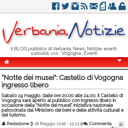
Il BLOG pubblico di Verbania: News, Notizie, eventi,
curiosità, vco : Vogogna : Eventi
Cronaca
“Notte dei musei": Castello di Vogogna
Politica
ingresso libero
Sport
Sabato 19 maggio, dalle ore 20.00 alle 24.00, il Castello di
Vogogna sarà aperto al pubblico con ingresso libero in
Eventi
occasione della “Notte dei musei”, iniziativa nazionale
patrocinata dal Ministero dei beni e delle attività culturali e
del turismo.
Info Utili
👤
Redazione
⌚
18 Maggio 2018 - 15:03
Commenta
a-
Rubriche