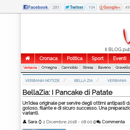
Facebook
281
Twitter
104
Google+
49
Il BLOG pubb
Cronaca
Politica
Sport
Eventi
Omegna
Cannobio
Stresa
Baveno
Gravell
Verbania
VERBANIA NOTIZIE
BELLA ZIA
VERBANIA
BellaZia: I Pancake di Patate
Un'idea originale per servire degli ottimi antipasti
goloso, filante e di sicuro successo. Una preparazi
varianti.
👤
Sara
⌚
2 Dicembre 2018 - 08:00
Commenta