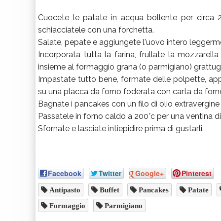
Cuocete le patate in acqua bollente per circa
schiacciatele con una forchetta.
Salate, pepate e aggiungete l'uovo intero leggerm
Incorporata tutta la farina, frullate la mozzarella
insieme al formaggio grana (o parmigiano) grattugi
Impastate tutto bene, formate delle polpette, app
su una placca da forno foderata con carta da forn
Bagnate i pancakes con un filo di olio extravergine d
Passatele in forno caldo a 200°c per una ventina d
Sfornate e lasciate intiepidire prima di gustarli.
Facebook
Twitter
Google+
Pinterest
Antipasto
Buffet
Pancakes
Patate
Formaggio
Parmigiano