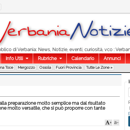
lico di Verbania: News, Notizie, eventi, curiosità, vco : Verbani
Info Utili
Rubriche
Calendario
Annunci
ona Toce
Mergozzo
Ossola
Fuori Provincia
Tutte Le Zone »
 dalla preparazione molto semplice ma dal risultato
one molto versatile, che si può proporre con tante
a-
+