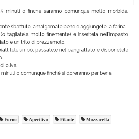
 25 minuti o finché saranno comunque molto morbide,
ente sbattuto, amalgamate bene e aggiungete la farina.
 (o tagliatela molto finemente) e inseritela nell'impasto
ato e un trito di prezzemolo.
iattitele un pò, passatele nel pangrattato e disponetele
o.
i oliva.
i minuti o comunque finché si doreranno per bene.
Forno
Aperitivo
Filante
Mozzarella