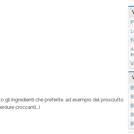
P
L
F
A
I
V
B
B
o gli ingredienti che preferite, ad esempio del prosciutto
B
erdure croccanti...)
B
B