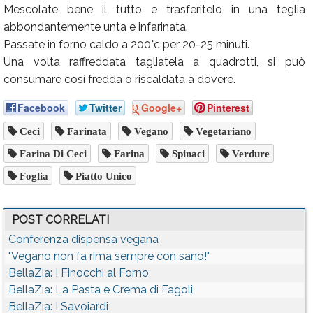
Mescolate bene il tutto e trasferitelo in una teglia
abbondantemente unta e infarinata.
Passate in forno caldo a 200°c per 20-25 minuti.
Una volta raffreddata tagliatela a quadrotti, si può
consumare così fredda o riscaldata a dovere.
Facebook
Twitter
Google+
Pinterest
Ceci
Farinata
Vegano
Vegetariano
Farina Di Ceci
Farina
Spinaci
Verdure
Foglia
Piatto Unico
POST CORRELATI
Conferenza dispensa vegana
"Vegano non fa rima sempre con sano!"
BellaZia: I Finocchi al Forno
BellaZia: La Pasta e Crema di Fagoli
BellaZia: I Savoiardi