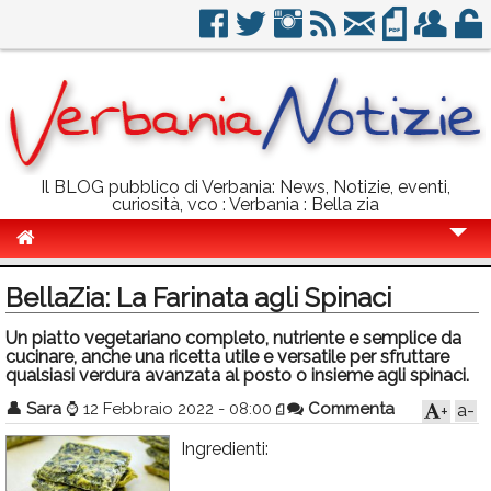
Il BLOG pubblico di Verbania: News, Notizie, eventi,
curiosità, vco : Verbania : Bella zia
Cronaca
BellaZia: La Farinata agli Spinaci
Politica
Un piatto vegetariano completo, nutriente e semplice da
cucinare, anche una ricetta utile e versatile per sfruttare
Sport
qualsiasi verdura avanzata al posto o insieme agli spinaci.
Eventi
👤
Sara
⌚
12 Febbraio 2022 - 08:00
Commenta
a-
+
Info Utili
Ingredienti:
Rubriche