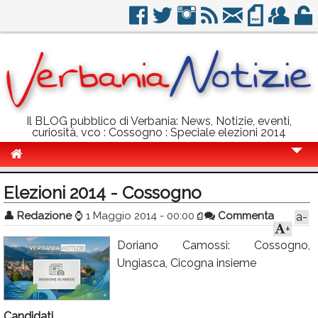
Il BLOG pubblico di Verbania: News, Notizie, eventi,
curiosità, vco : Cossogno : Speciale elezioni 2014
Cronaca
Elezioni 2014 - Cossogno
Politica
👤
Redazione
⌚
1 Maggio 2014 - 00:00
Commenta
a-
+
Sport
Doriano Camossi: Cossogno,
Eventi
Ungiasca, Cicogna insieme
Info Utili
Rubriche
Candidati